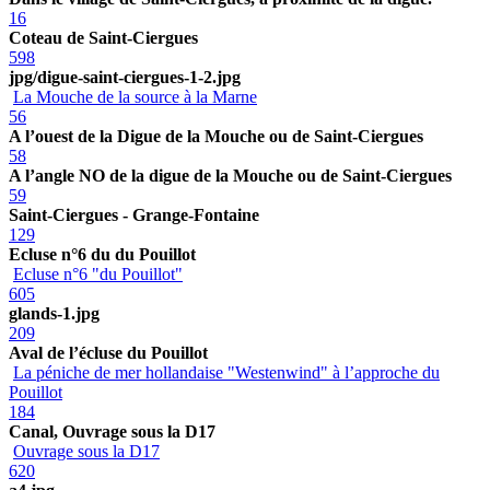
16
Coteau de Saint-Ciergues
598
jpg/digue-saint-ciergues-1-2.jpg
La Mouche de la source à la Marne
56
A l’ouest de la Digue de la Mouche ou de Saint-Ciergues
58
A l’angle NO de la digue de la Mouche ou de Saint-Ciergues
59
Saint-Ciergues - Grange-Fontaine
129
Ecluse n°6 du du Pouillot
Ecluse n°6 "du Pouillot"
605
glands-1.jpg
209
Aval de l’écluse du Pouillot
La péniche de mer hollandaise "Westenwind" à l’approche du
Pouillot
184
Canal, Ouvrage sous la D17
Ouvrage sous la D17
620