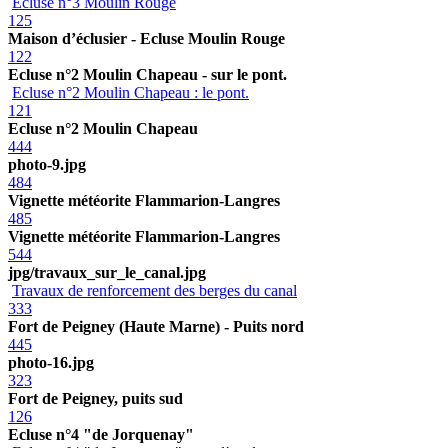
Ecluse n°3 Moulin Rouge
125
Maison d’éclusier - Ecluse Moulin Rouge
122
Ecluse n°2 Moulin Chapeau - sur le pont.
Ecluse n°2 Moulin Chapeau : le pont.
121
Ecluse n°2 Moulin Chapeau
444
photo-9.jpg
484
Vignette météorite Flammarion-Langres
485
Vignette météorite Flammarion-Langres
544
jpg/travaux_sur_le_canal.jpg
Travaux de renforcement des berges du canal
333
Fort de Peigney (Haute Marne) - Puits nord
445
photo-16.jpg
323
Fort de Peigney, puits sud
126
Ecluse n°4 "de Jorquenay"