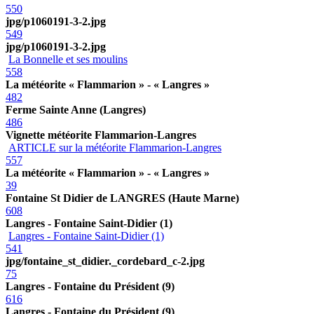
550
jpg/p1060191-3-2.jpg
549
jpg/p1060191-3-2.jpg
La Bonnelle et ses moulins
558
La météorite « Flammarion » - « Langres »
482
Ferme Sainte Anne (Langres)
486
Vignette météorite Flammarion-Langres
ARTICLE sur la météorite Flammarion-Langres
557
La météorite « Flammarion » - « Langres »
39
Fontaine St Didier de LANGRES (Haute Marne)
608
Langres - Fontaine Saint-Didier (1)
Langres - Fontaine Saint-Didier (1)
541
jpg/fontaine_st_didier._cordebard_c-2.jpg
75
Langres - Fontaine du Président (9)
616
Langres - Fontaine du Président (9)