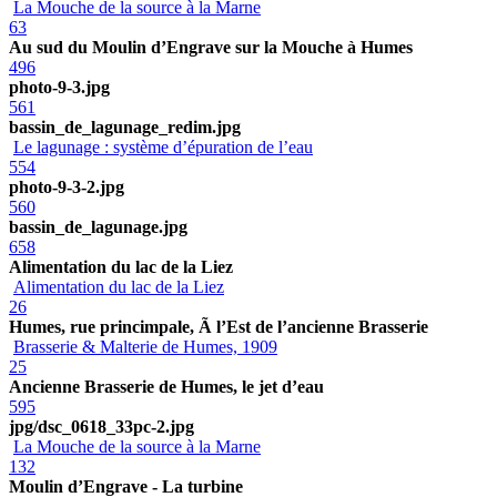
La Mouche de la source à la Marne
63
Au sud du Moulin d’Engrave sur la Mouche à Humes
496
photo-9-3.jpg
561
bassin_de_lagunage_redim.jpg
Le lagunage : système d’épuration de l’eau
554
photo-9-3-2.jpg
560
bassin_de_lagunage.jpg
658
Alimentation du lac de la Liez
Alimentation du lac de la Liez
26
Humes, rue princimpale, Ã l’Est de l’ancienne Brasserie
Brasserie & Malterie de Humes, 1909
25
Ancienne Brasserie de Humes, le jet d’eau
595
jpg/dsc_0618_33pc-2.jpg
La Mouche de la source à la Marne
132
Moulin d’Engrave - La turbine