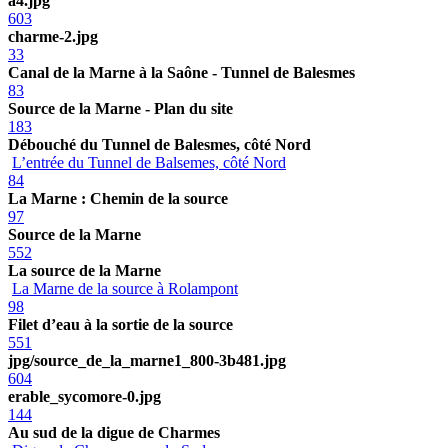
a4.jpg
603
charme-2.jpg
33
Canal de la Marne à la Saône - Tunnel de Balesmes
83
Source de la Marne - Plan du site
183
Débouché du Tunnel de Balesmes, côté Nord
L’entrée du Tunnel de Balsemes, côté Nord
84
La Marne : Chemin de la source
97
Source de la Marne
552
La source de la Marne
La Marne de la source à Rolampont
98
Filet d’eau à la sortie de la source
551
jpg/source_de_la_marne1_800-3b481.jpg
604
erable_sycomore-0.jpg
144
Au sud de la digue de Charmes