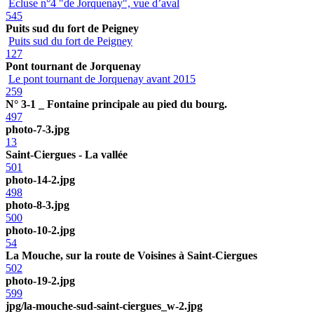
Ecluse n°4 "de Jorquenay", vue d’aval
545
Puits sud du fort de Peigney
Puits sud du fort de Peigney
127
Pont tournant de Jorquenay
Le pont tournant de Jorquenay avant 2015
259
N° 3-1 _ Fontaine principale au pied du bourg.
497
photo-7-3.jpg
13
Saint-Ciergues - La vallée
501
photo-14-2.jpg
498
photo-8-3.jpg
500
photo-10-2.jpg
54
La Mouche, sur la route de Voisines à Saint-Ciergues
502
photo-19-2.jpg
599
jpg/la-mouche-sud-saint-ciergues_w-2.jpg