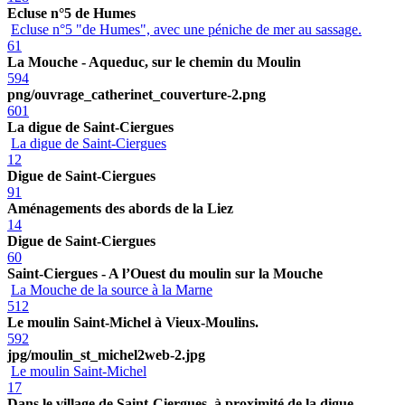
Ecluse n°5 de Humes
Ecluse n°5 "de Humes", avec une péniche de mer au sassage.
61
La Mouche - Aqueduc, sur le chemin du Moulin
594
png/ouvrage_catherinet_couverture-2.png
601
La digue de Saint-Ciergues
La digue de Saint-Ciergues
12
Digue de Saint-Ciergues
91
Aménagements des abords de la Liez
14
Digue de Saint-Ciergues
60
Saint-Ciergues - A l’Ouest du moulin sur la Mouche
La Mouche de la source à la Marne
512
Le moulin Saint-Michel à Vieux-Moulins.
592
jpg/moulin_st_michel2web-2.jpg
Le moulin Saint-Michel
17
Dans le village de Saint-Ciergues, à proximité de la digue.