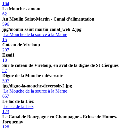
164
La Mouche - amont
62
Au Moulin Saint-Martin - Canal d’alimentation
596
jpg/moulin-saint-martin-canal_web-2.jpg
La Mouche de la source à la Marne
15
Coteau de Vireloup
207
Essai1
18
Sur le coteau de Vireloup, en aval de la digue de St-Ciergues
57
Digue de la Mouche : déversoir
597
jpg/digue-la-mouche-deversoir-2.jpg
La Mouche de la source à la Marne
657
Le lac de la Liez
Le lac de la Liez
123
Le Canal de Bourgogne en Champagne - Ecluse de Humes-
Jorquenay
128