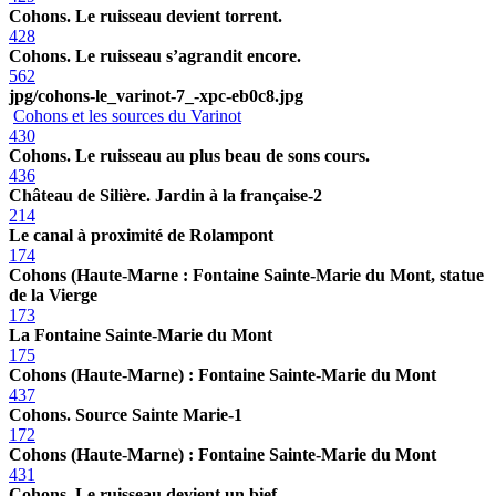
Cohons. Le ruisseau devient torrent.
428
Cohons. Le ruisseau s’agrandit encore.
562
jpg/cohons-le_varinot-7_-xpc-eb0c8.jpg
Cohons et les sources du Varinot
430
Cohons. Le ruisseau au plus beau de sons cours.
436
Château de Silière. Jardin à la française-2
214
Le canal à proximité de Rolampont
174
Cohons (Haute-Marne : Fontaine Sainte-Marie du Mont, statue
de la Vierge
173
La Fontaine Sainte-Marie du Mont
175
Cohons (Haute-Marne) : Fontaine Sainte-Marie du Mont
437
Cohons. Source Sainte Marie-1
172
Cohons (Haute-Marne) : Fontaine Sainte-Marie du Mont
431
Cohons. Le ruisseau devient un bief.