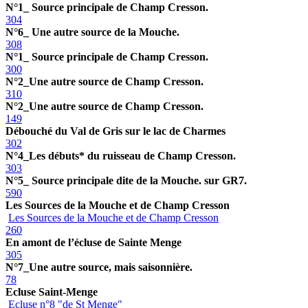
N°1_ Source principale de Champ Cresson.
304
N°6_ Une autre source de la Mouche.
308
N°1_ Source principale de Champ Cresson.
300
N°2_Une autre source de Champ Cresson.
310
N°2_Une autre source de Champ Cresson.
149
Débouché du Val de Gris sur le lac de Charmes
302
N°4_Les débuts* du ruisseau de Champ Cresson.
303
N°5_ Source principale dite de la Mouche. sur GR7.
590
Les Sources de la Mouche et de Champ Cresson
Les Sources de la Mouche et de Champ Cresson
260
En amont de l’écluse de Sainte Menge
305
N°7_Une autre source, mais saisonnière.
78
Ecluse Saint-Menge
Ecluse n°8 "de St Menge"