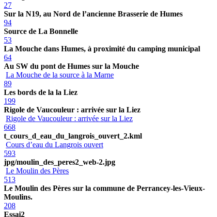
27
Sur la N19, au Nord de l’ancienne Brasserie de Humes
94
Source de La Bonnelle
53
La Mouche dans Humes, à proximité du camping municipal
64
Au SW du pont de Humes sur la Mouche
La Mouche de la source à la Marne
89
Les bords de la la Liez
199
Rigole de Vaucouleur : arrivée sur la Liez
Rigole de Vaucouleur : arrivée sur la Liez
668
t_cours_d_eau_du_langrois_ouvert_2.kml
Cours d’eau du Langrois ouvert
593
jpg/moulin_des_peres2_web-2.jpg
Le Moulin des Pères
513
Le Moulin des Pères sur la commune de Perrancey-les-Vieux-
Moulins.
208
Essai2