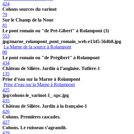
424
Cohons sources du varinot
79
Sur le Champ de la Noue
81
Le pont romain ou "de Pré-Gibert" à Rolampont (3)
553
jpg/marne_rolampont_pont_romain_web-e1345-564b8.jpg
La Marne de la source à Rolampont
80
Le pont romain ou "de Prégibert" à Rolampont
434
Château de Silière. Jardin à l’anglaise. Tufière-1
135
Prise d’eau sur la Marne à Rolampont
Prise d’eau sur la Marne à Rolampont
425
jpg/cohons-le_varinot-1_-xpc.jpg
435
Château de Silière. Jardin à la française-1
426
Cohons. Premières cascades.
427
Cohons. Le ruisseau s’agrandit.
429