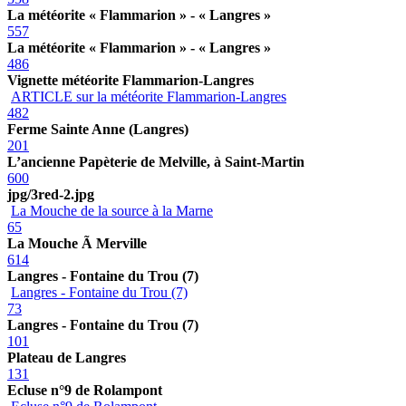
La météorite « Flammarion » - « Langres »
557
La météorite « Flammarion » - « Langres »
486
Vignette météorite Flammarion-Langres
ARTICLE sur la météorite Flammarion-Langres
482
Ferme Sainte Anne (Langres)
201
L’ancienne Papèterie de Melville, à Saint-Martin
600
jpg/3red-2.jpg
La Mouche de la source à la Marne
65
La Mouche Ã Merville
614
Langres - Fontaine du Trou (7)
Langres - Fontaine du Trou (7)
73
Langres - Fontaine du Trou (7)
101
Plateau de Langres
131
Ecluse n°9 de Rolampont