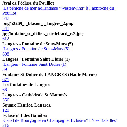
Aval de l’écluse du Pouillot
La péniche de mer hollandaise "Westenwind" à l’approche du
Pouillot
547
png/52269_-_blason_-_langres_2.png
541
jpg/fontaine_st_didier._cordebard_c-2.jpg
612
Langres - Fontaine de Sous-Murs (5)
Langres - Fontaine de Sous-Murs (5)
608
Langres - Fontaine Saint-Didier (1)
Langres - Fontaine Saint-Didier (1)
39
Fontaine St Didier de LANGRES (Haute Marne)
671
Les fontaines de Langres
66
Langres - Cathédrale St Mammès
356
Square Henriot. Langres.
120
Ecluse n°1 des Batailles
Canal de Bourgogne en Champagne. Ecluse n°1 "des Batailles"
216