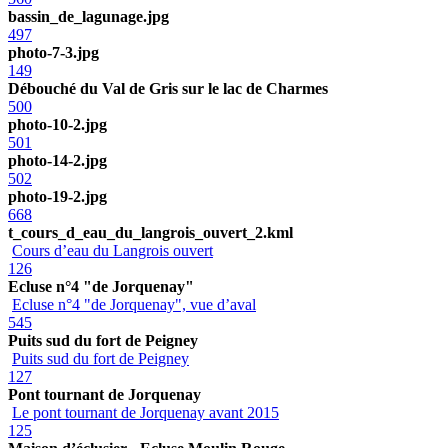
bassin_de_lagunage.jpg
497
photo-7-3.jpg
149
Débouché du Val de Gris sur le lac de Charmes
500
photo-10-2.jpg
501
photo-14-2.jpg
502
photo-19-2.jpg
668
t_cours_d_eau_du_langrois_ouvert_2.kml
Cours d’eau du Langrois ouvert
126
Ecluse n°4 "de Jorquenay"
Ecluse n°4 "de Jorquenay", vue d’aval
545
Puits sud du fort de Peigney
Puits sud du fort de Peigney
127
Pont tournant de Jorquenay
Le pont tournant de Jorquenay avant 2015
125