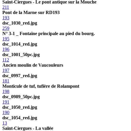
Saint-Ciergues - Le pont antique sur la Mouche
211
Pont de la Marne sur RD193
193
dsc_1030_red.jpg
259
N° 3-1 _ Fontaine principale au pied du bourg.
195
dsc_1014_red.jpg
196
dsc_1001_50pc.jpg
112
Ancien moulin de Vaucouleurs
197
dsc_0997_red.jpg
181
Monticule de tuf, tufière de Rolampont
198
dsc_0989_50pc.jpg
191
dsc_1050_red.jpg
190
dsc_1054_red.jpg
13
Saint-Ciergues - La vallée