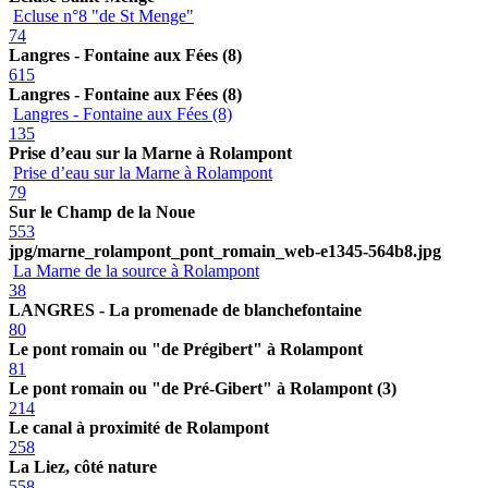
Ecluse n°8 "de St Menge"
74
Langres - Fontaine aux Fées (8)
615
Langres - Fontaine aux Fées (8)
Langres - Fontaine aux Fées (8)
135
Prise d’eau sur la Marne à Rolampont
Prise d’eau sur la Marne à Rolampont
79
Sur le Champ de la Noue
553
jpg/marne_rolampont_pont_romain_web-e1345-564b8.jpg
La Marne de la source à Rolampont
38
LANGRES - La promenade de blanchefontaine
80
Le pont romain ou "de Prégibert" à Rolampont
81
Le pont romain ou "de Pré-Gibert" à Rolampont (3)
214
Le canal à proximité de Rolampont
258
La Liez, côté nature
558