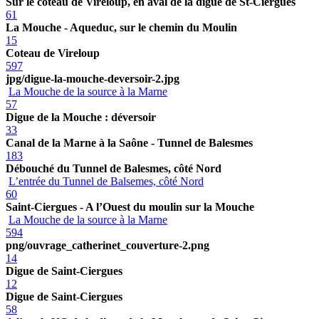
Sur le coteau de Vireloup, en aval de la digue de St-Ciergues
61
La Mouche - Aqueduc, sur le chemin du Moulin
15
Coteau de Vireloup
597
jpg/digue-la-mouche-deversoir-2.jpg
La Mouche de la source à la Marne
57
Digue de la Mouche : déversoir
33
Canal de la Marne à la Saône - Tunnel de Balesmes
183
Débouché du Tunnel de Balesmes, côté Nord
L’entrée du Tunnel de Balsemes, côté Nord
60
Saint-Ciergues - A l’Ouest du moulin sur la Mouche
La Mouche de la source à la Marne
594
png/ouvrage_catherinet_couverture-2.png
14
Digue de Saint-Ciergues
12
Digue de Saint-Ciergues
58