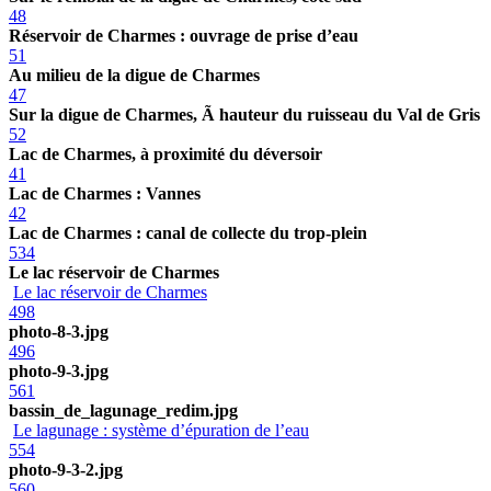
48
Réservoir de Charmes : ouvrage de prise d’eau
51
Au milieu de la digue de Charmes
47
Sur la digue de Charmes, Ã hauteur du ruisseau du Val de Gris
52
Lac de Charmes, à proximité du déversoir
41
Lac de Charmes : Vannes
42
Lac de Charmes : canal de collecte du trop-plein
534
Le lac réservoir de Charmes
Le lac réservoir de Charmes
498
photo-8-3.jpg
496
photo-9-3.jpg
561
bassin_de_lagunage_redim.jpg
Le lagunage : système d’épuration de l’eau
554
photo-9-3-2.jpg
560