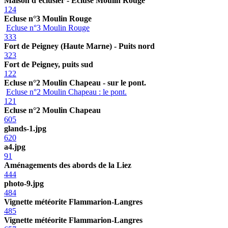
Maison d’éclusier - Ecluse Moulin Rouge
124
Ecluse n°3 Moulin Rouge
Ecluse n°3 Moulin Rouge
333
Fort de Peigney (Haute Marne) - Puits nord
323
Fort de Peigney, puits sud
122
Ecluse n°2 Moulin Chapeau - sur le pont.
Ecluse n°2 Moulin Chapeau : le pont.
121
Ecluse n°2 Moulin Chapeau
605
glands-1.jpg
620
a4.jpg
91
Aménagements des abords de la Liez
444
photo-9.jpg
484
Vignette météorite Flammarion-Langres
485
Vignette météorite Flammarion-Langres