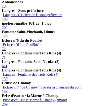
Annonciades
137
Langres - Sous-préfecture
Langres - Glacière de la sous-préfecture
109
jpg/hervemathe_931-23_1_.jpg
202
Fontaine Saint-Vinebault, Hûmes
129
Ecluse n°6 du du Pouillot
Ecluse n°6 "du Pouillot"
72
Langres - Fontaine des Trois Rois (4)
71
Langres - Fontaine Saint Nicolas (2)
611
Langres - Fontaine des Trois Rois (4)
Langres - Fontaine des Trois Rois (4)
130
Ecluse de Chanoy
Ecluse n°7 "de Chanoy" vue sur la chaussée du pont
133
Prise d’eau sur la Marne à Chanoy
Prise d’eau sur la Marne à Chanoy (amont)
209