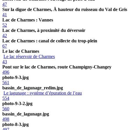
47
Sur la digue de Charmes, Ã hauteur du ruisseau du Val de Gris
41
Lac de Charmes : Vannes
52
Lac de Charmes, à proximité du déversoir
42
Lac de Charmes : canal de collecte du trop-plein
67
Le lac de Charmes
Le lac réservoir de Charmes
43
Pont sur le lac de Charmes, route Champigny-Changey
496
photo-9-3.jpg
561
bassin_de_lagunage_redim.jpg
Le lagunage : système d’épuration de l’eau
554
photo-9-3-2.jpg
560
bassin_de_lagunage.jpg
498
photo-8-3.jpg
497