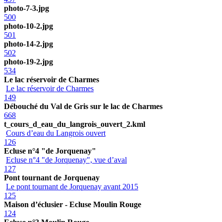
photo-7-3.jpg
500
photo-10-2.jpg
501
photo-14-2.jpg
502
photo-19-2.jpg
534
Le lac réservoir de Charmes
Le lac réservoir de Charmes
149
Débouché du Val de Gris sur le lac de Charmes
668
t_cours_d_eau_du_langrois_ouvert_2.kml
Cours d’eau du Langrois ouvert
126
Ecluse n°4 "de Jorquenay"
Ecluse n°4 "de Jorquenay", vue d’aval
127
Pont tournant de Jorquenay
Le pont tournant de Jorquenay avant 2015
125
Maison d’éclusier - Ecluse Moulin Rouge
124