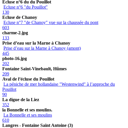
Ecluse n°6 du du Pouillot
Ecluse n°6 "du Pouillot"
130
Ecluse de Chanoy
Ecluse n°7 "de Chanoy" vue sur la chaussée du pont
603
charme-2.jpg
133
Prise d’eau sur la Marne à Chanoy
Prise d’eau sur la Marne à Chanoy (amont)
445
photo-16.jpg
202
Fontaine Saint-Vinebault, Hûmes
209
Aval de l’écluse du Pouillot
La péniche de mer hollandaise "Westenwind" à l’approche du
Pouillot
90
La digue de la Liez
352
la Bonnelle et ses moulins.
La Bonnelle et ses moulins
610
Langres - Fontaine Saint Antoine (3)