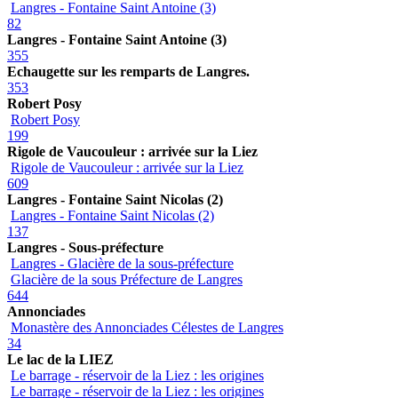
Langres - Fontaine Saint Antoine (3)
82
Langres - Fontaine Saint Antoine (3)
355
Echaugette sur les remparts de Langres.
353
Robert Posy
Robert Posy
199
Rigole de Vaucouleur : arrivée sur la Liez
Rigole de Vaucouleur : arrivée sur la Liez
609
Langres - Fontaine Saint Nicolas (2)
Langres - Fontaine Saint Nicolas (2)
137
Langres - Sous-préfecture
Langres - Glacière de la sous-préfecture
Glacière de la sous Préfecture de Langres
644
Annonciades
Monastère des Annonciades Célestes de Langres
34
Le lac de la LIEZ
Le barrage - réservoir de la Liez : les origines
Le barrage - réservoir de la Liez : les origines