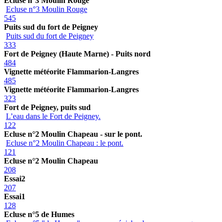
Ecluse n°3 Moulin Rouge
Ecluse n°3 Moulin Rouge
545
Puits sud du fort de Peigney
Puits sud du fort de Peigney
333
Fort de Peigney (Haute Marne) - Puits nord
484
Vignette météorite Flammarion-Langres
485
Vignette météorite Flammarion-Langres
323
Fort de Peigney, puits sud
L’eau dans le Fort de Peigney.
122
Ecluse n°2 Moulin Chapeau - sur le pont.
Ecluse n°2 Moulin Chapeau : le pont.
121
Ecluse n°2 Moulin Chapeau
208
Essai2
207
Essai1
128
Ecluse n°5 de Humes