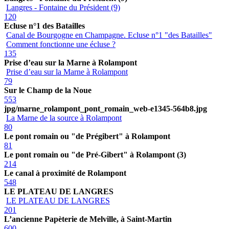
Langres - Fontaine du Président (9)
120
Ecluse n°1 des Batailles
Canal de Bourgogne en Champagne. Ecluse n°1 "des Batailles"
Comment fonctionne une écluse ?
135
Prise d’eau sur la Marne à Rolampont
Prise d’eau sur la Marne à Rolampont
79
Sur le Champ de la Noue
553
jpg/marne_rolampont_pont_romain_web-e1345-564b8.jpg
La Marne de la source à Rolampont
80
Le pont romain ou "de Prégibert" à Rolampont
81
Le pont romain ou "de Pré-Gibert" à Rolampont (3)
214
Le canal à proximité de Rolampont
548
LE PLATEAU DE LANGRES
LE PLATEAU DE LANGRES
201
L’ancienne Papèterie de Melville, à Saint-Martin
600