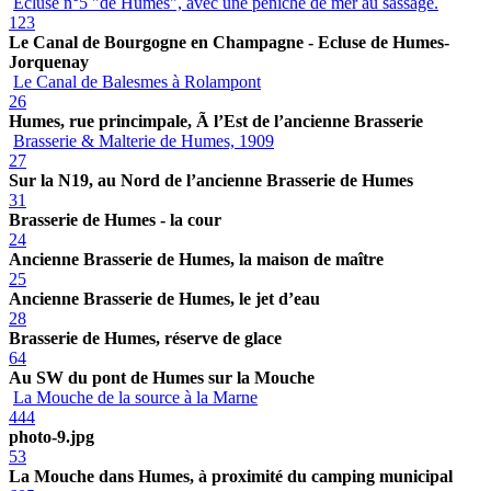
Ecluse n°5 "de Humes", avec une péniche de mer au sassage.
123
Le Canal de Bourgogne en Champagne - Ecluse de Humes-
Jorquenay
Le Canal de Balesmes à Rolampont
26
Humes, rue princimpale, Ã l’Est de l’ancienne Brasserie
Brasserie & Malterie de Humes, 1909
27
Sur la N19, au Nord de l’ancienne Brasserie de Humes
31
Brasserie de Humes - la cour
24
Ancienne Brasserie de Humes, la maison de maître
25
Ancienne Brasserie de Humes, le jet d’eau
28
Brasserie de Humes, réserve de glace
64
Au SW du pont de Humes sur la Mouche
La Mouche de la source à la Marne
444
photo-9.jpg
53
La Mouche dans Humes, à proximité du camping municipal