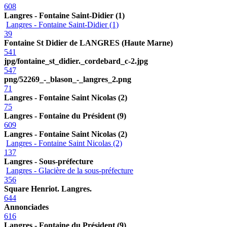
608
Langres - Fontaine Saint-Didier (1)
Langres - Fontaine Saint-Didier (1)
39
Fontaine St Didier de LANGRES (Haute Marne)
541
jpg/fontaine_st_didier._cordebard_c-2.jpg
547
png/52269_-_blason_-_langres_2.png
71
Langres - Fontaine Saint Nicolas (2)
75
Langres - Fontaine du Président (9)
609
Langres - Fontaine Saint Nicolas (2)
Langres - Fontaine Saint Nicolas (2)
137
Langres - Sous-préfecture
Langres - Glacière de la sous-préfecture
356
Square Henriot. Langres.
644
Annonciades
616
Langres - Fontaine du Président (9)