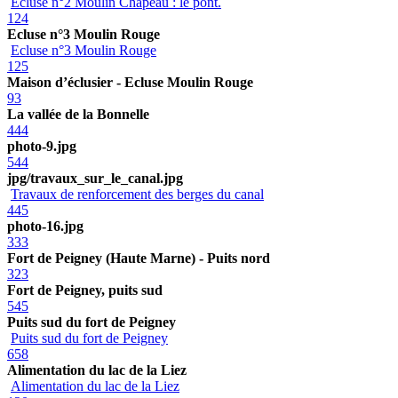
Ecluse n°2 Moulin Chapeau : le pont.
124
Ecluse n°3 Moulin Rouge
Ecluse n°3 Moulin Rouge
125
Maison d’éclusier - Ecluse Moulin Rouge
93
La vallée de la Bonnelle
444
photo-9.jpg
544
jpg/travaux_sur_le_canal.jpg
Travaux de renforcement des berges du canal
445
photo-16.jpg
333
Fort de Peigney (Haute Marne) - Puits nord
323
Fort de Peigney, puits sud
545
Puits sud du fort de Peigney
Puits sud du fort de Peigney
658
Alimentation du lac de la Liez
Alimentation du lac de la Liez