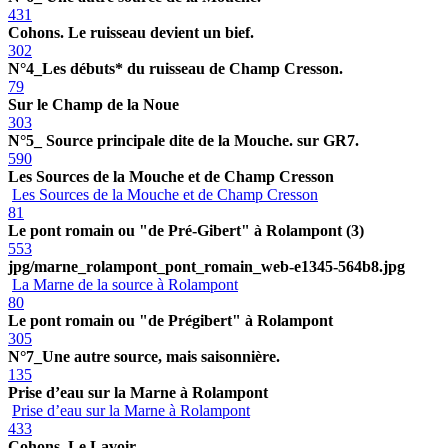
431
Cohons. Le ruisseau devient un bief.
302
N°4_Les débuts* du ruisseau de Champ Cresson.
79
Sur le Champ de la Noue
303
N°5_ Source principale dite de la Mouche. sur GR7.
590
Les Sources de la Mouche et de Champ Cresson
Les Sources de la Mouche et de Champ Cresson
81
Le pont romain ou "de Pré-Gibert" à Rolampont (3)
553
jpg/marne_rolampont_pont_romain_web-e1345-564b8.jpg
La Marne de la source à Rolampont
80
Le pont romain ou "de Prégibert" à Rolampont
305
N°7_Une autre source, mais saisonnière.
135
Prise d’eau sur la Marne à Rolampont
Prise d’eau sur la Marne à Rolampont
433
Cohons. Le Lavoir