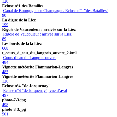
120
Ecluse n°1 des Batailles
Canal de Bourgogne en Champagne. Ecluse n°1 "des Batailles"
90
La digue de la Liez
199
Rigole de Vaucouleur : arrivée sur la Liez
Rigole de Vaucouleur : arrivée sur la Liez
89
Les bords de la la Liez
668
t_cours_d_eau_du_langrois_ouvert_2.kml
Cours d’eau du Langrois ouvert
484
Vignette météorite Flammarion-Langres
485
Vignette météorite Flammarion-Langres
126
Ecluse n°4 "de Jorquenay"
Ecluse n°4 "de Jorquenay", vue d’aval
497
photo-7-3.jpg
498
photo-8-3.jpg
501