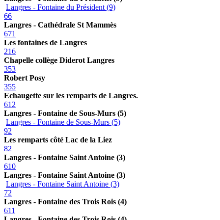
Langres - Fontaine du Président (9)
66
Langres - Cathédrale St Mammès
671
Les fontaines de Langres
216
Chapelle collège Diderot Langres
353
Robert Posy
355
Echaugette sur les remparts de Langres.
612
Langres - Fontaine de Sous-Murs (5)
Langres - Fontaine de Sous-Murs (5)
92
Les remparts côté Lac de la Liez
82
Langres - Fontaine Saint Antoine (3)
610
Langres - Fontaine Saint Antoine (3)
Langres - Fontaine Saint Antoine (3)
72
Langres - Fontaine des Trois Rois (4)
611
Langres - Fontaine des Trois Rois (4)