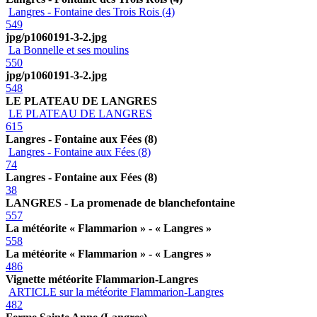
Langres - Fontaine des Trois Rois (4)
549
jpg/p1060191-3-2.jpg
La Bonnelle et ses moulins
550
jpg/p1060191-3-2.jpg
548
LE PLATEAU DE LANGRES
LE PLATEAU DE LANGRES
615
Langres - Fontaine aux Fées (8)
Langres - Fontaine aux Fées (8)
74
Langres - Fontaine aux Fées (8)
38
LANGRES - La promenade de blanchefontaine
557
La météorite « Flammarion » - « Langres »
558
La météorite « Flammarion » - « Langres »
486
Vignette météorite Flammarion-Langres
ARTICLE sur la météorite Flammarion-Langres
482