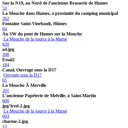
Sur la N19, au Nord de l’ancienne Brasserie de Humes
53
La Mouche dans Humes, à proximité du camping municipal
202
Fontaine Saint-Vinebault, Hûmes
64
Au SW du pont de Humes sur la Mouche
La Mouche de la source à la Marne
620
a4.jpg
208
Essai2
184
Canal, Ouvrage sous la D17
Ouvrage sous la D17
65
La Mouche Ã Merville
201
L’ancienne Papèterie de Melville, à Saint-Martin
600
jpg/3red-2.jpg
La Mouche de la source à la Marne
603
charme-2.jpg
13