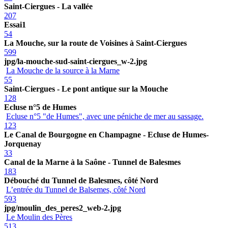
Saint-Ciergues - La vallée
207
Essai1
54
La Mouche, sur la route de Voisines à Saint-Ciergues
599
jpg/la-mouche-sud-saint-ciergues_w-2.jpg
La Mouche de la source à la Marne
55
Saint-Ciergues - Le pont antique sur la Mouche
128
Ecluse n°5 de Humes
Ecluse n°5 "de Humes", avec une péniche de mer au sassage.
123
Le Canal de Bourgogne en Champagne - Ecluse de Humes-
Jorquenay
33
Canal de la Marne à la Saône - Tunnel de Balesmes
183
Débouché du Tunnel de Balesmes, côté Nord
L’entrée du Tunnel de Balsemes, côté Nord
593
jpg/moulin_des_peres2_web-2.jpg
Le Moulin des Pères
513