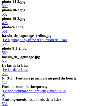
photo-14-2.jpg
500
photo-10-2.jpg
502
photo-19-2.jpg
496
photo-9-3.jpg
561
bassin_de_lagunage_redim.jpg
Le lagunage : système d’épuration de l’eau
554
photo-9-3-2.jpg
560
bassin_de_lagunage.jpg
657
Le lac de la Liez
Le lac de la Liez
259
N° 3-1 _ Fontaine principale au pied du bourg.
127
Pont tournant de Jorquenay
Le pont tournant de Jorquenay avant 2015
91
Aménagements des abords de la Liez
531