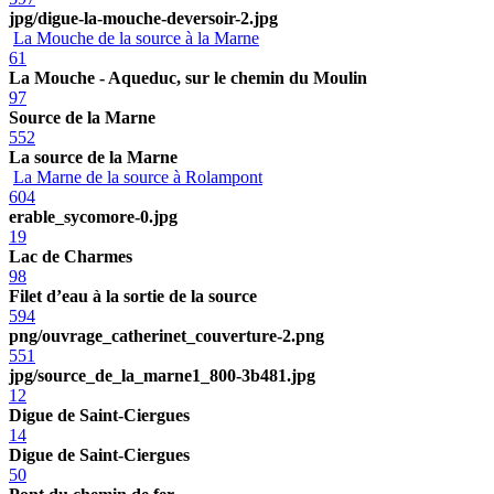
jpg/digue-la-mouche-deversoir-2.jpg
La Mouche de la source à la Marne
61
La Mouche - Aqueduc, sur le chemin du Moulin
97
Source de la Marne
552
La source de la Marne
La Marne de la source à Rolampont
604
erable_sycomore-0.jpg
19
Lac de Charmes
98
Filet d’eau à la sortie de la source
594
png/ouvrage_catherinet_couverture-2.png
551
jpg/source_de_la_marne1_800-3b481.jpg
12
Digue de Saint-Ciergues
14
Digue de Saint-Ciergues
50