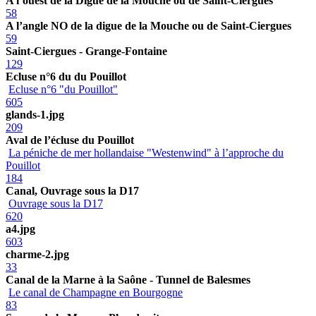
A l’ouest de la Digue de la Mouche ou de Saint-Ciergues
58
A l’angle NO de la digue de la Mouche ou de Saint-Ciergues
59
Saint-Ciergues - Grange-Fontaine
129
Ecluse n°6 du du Pouillot
Ecluse n°6 "du Pouillot"
605
glands-1.jpg
209
Aval de l’écluse du Pouillot
La péniche de mer hollandaise "Westenwind" à l’approche du
Pouillot
184
Canal, Ouvrage sous la D17
Ouvrage sous la D17
620
a4.jpg
603
charme-2.jpg
33
Canal de la Marne à la Saône - Tunnel de Balesmes
Le canal de Champagne en Bourgogne
83