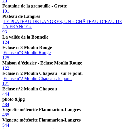
70
Fontaine de la grenouille - Grotte
101
Plateau de Langres
LE PLATEAU DE LANGRES, UN « CHÂTEAU-D’EAU DE
LA FRANCE »
93
La vallée de la Bonnelle
124
Ecluse n°3 Moulin Rouge
Ecluse n°3 Moulin Rouge
125
Maison d’éclusier - Ecluse Moulin Rouge
122
Ecluse n°2 Moulin Chapeau - sur le pont.
Ecluse n°2 Moulin Chapeau : le pont.
121
Ecluse n°2 Moulin Chapeau
444
photo-9.jpg
484
Vignette météorite Flammarion-Langres
485
Vignette météorite Flammarion-Langres
544