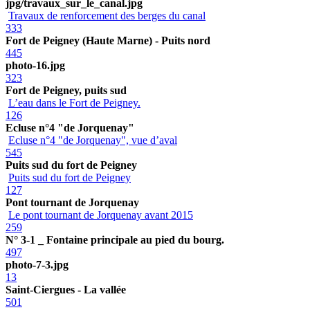
jpg/travaux_sur_le_canal.jpg
Travaux de renforcement des berges du canal
333
Fort de Peigney (Haute Marne) - Puits nord
445
photo-16.jpg
323
Fort de Peigney, puits sud
L’eau dans le Fort de Peigney.
126
Ecluse n°4 "de Jorquenay"
Ecluse n°4 "de Jorquenay", vue d’aval
545
Puits sud du fort de Peigney
Puits sud du fort de Peigney
127
Pont tournant de Jorquenay
Le pont tournant de Jorquenay avant 2015
259
N° 3-1 _ Fontaine principale au pied du bourg.
497
photo-7-3.jpg
13
Saint-Ciergues - La vallée
501