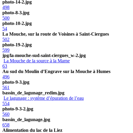
photo-14-2.jpg
498
photo-8-3.jpg
500
photo-10-2.jpg
54
La Mouche, sur la route de Voisines à Saint-Ciergues
502
photo-19-2.jpg
599
jpg/la-mouche-sud-saint-ciergues_w-2.jpg
La Mouche de la source à la Marne
63
Au sud du Moulin d’Engrave sur la Mouche à Humes
496
photo-9-3.jpg
561
bassin_de_lagunage_redim.jpg
Le lagunage : système d’épuration de l’eau
554
photo-9-3-2.jpg
560
bassin_de_lagunage.jpg
658
Alimentation du lac de la Liez