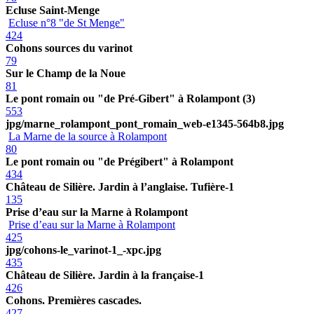
Ecluse Saint-Menge
Ecluse n°8 "de St Menge"
424
Cohons sources du varinot
79
Sur le Champ de la Noue
81
Le pont romain ou "de Pré-Gibert" à Rolampont (3)
553
jpg/marne_rolampont_pont_romain_web-e1345-564b8.jpg
La Marne de la source à Rolampont
80
Le pont romain ou "de Prégibert" à Rolampont
434
Château de Silière. Jardin à l’anglaise. Tufière-1
135
Prise d’eau sur la Marne à Rolampont
Prise d’eau sur la Marne à Rolampont
425
jpg/cohons-le_varinot-1_-xpc.jpg
435
Château de Silière. Jardin à la française-1
426
Cohons. Premières cascades.
427