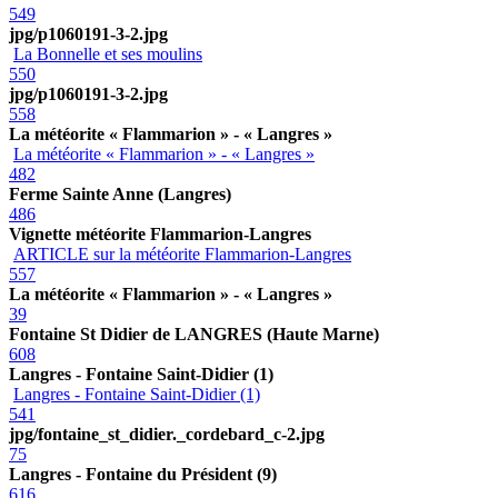
549
jpg/p1060191-3-2.jpg
La Bonnelle et ses moulins
550
jpg/p1060191-3-2.jpg
558
La météorite « Flammarion » - « Langres »
La météorite « Flammarion » - « Langres »
482
Ferme Sainte Anne (Langres)
486
Vignette météorite Flammarion-Langres
ARTICLE sur la météorite Flammarion-Langres
557
La météorite « Flammarion » - « Langres »
39
Fontaine St Didier de LANGRES (Haute Marne)
608
Langres - Fontaine Saint-Didier (1)
Langres - Fontaine Saint-Didier (1)
541
jpg/fontaine_st_didier._cordebard_c-2.jpg
75
Langres - Fontaine du Président (9)
616