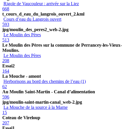
Rigole de Vaucouleur : arrivée sur la Liez
668
t_cours_d_eau_du_langrois_ouvert_2.kml
Cours d’eau du Langrois ouvert
593
jpg/moulin_des_peres2_web-2.jpg
Le Moulin des Pères
513
Le Moulin des Pères sur la commune de Perrancey-les-Vieux-
Moulins.
Le Moulin des Pères
208
Essai2
164
La Mouche - amont
Herborisons au bord des chemins de l’eau (1)
62
Au Moulin Saint-Martin - Canal d’alimentation
596
jpg/moulin-saint-martin-canal_web-2.jpg
La Mouche de la source à la Marne
15
Coteau de Vireloup
207
Essai1