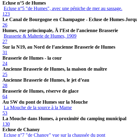
Ecluse n°5 de Humes
Ecluse n°5 "de Humes", avec une péniche de mer au sassage.
123
Le Canal de Bourgogne en Champagne - Ecluse de Humes-Jorq
26
Humes, rue princimpale, Ã l’Est de l’ancienne Brasserie
Brasserie & Malterie de Humes, 1909
27
Sur la N19, au Nord de l’ancienne Brasserie de Humes
31
Brasserie de Humes - la cour
24
Ancienne Brasserie de Humes, la maison de maître
25
Ancienne Brasserie de Humes, le jet d’eau
28
Brasserie de Humes, réserve de glace
64
Au SW du pont de Humes sur la Mouche
La Mouche de la source à la Marne
53
La Mouche dans Humes, à proximité du camping municipal
130
Ecluse de Chanoy
Ecluse n°7 "de Chanoy" vue sur la chaussée du pont