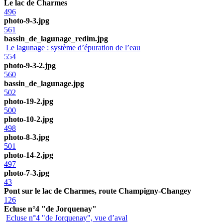
Le lac de Charmes
496
photo-9-3.jpg
561
bassin_de_lagunage_redim.jpg
Le lagunage : système d’épuration de l’eau
554
photo-9-3-2.jpg
560
bassin_de_lagunage.jpg
502
photo-19-2.jpg
500
photo-10-2.jpg
498
photo-8-3.jpg
501
photo-14-2.jpg
497
photo-7-3.jpg
43
Pont sur le lac de Charmes, route Champigny-Changey
126
Ecluse n°4 "de Jorquenay"
Ecluse n°4 "de Jorquenay", vue d’aval