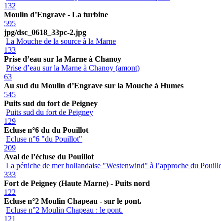
132
Moulin d’Engrave - La turbine
595
jpg/dsc_0618_33pc-2.jpg
La Mouche de la source à la Marne
133
Prise d’eau sur la Marne à Chanoy
Prise d’eau sur la Marne à Chanoy (amont)
63
Au sud du Moulin d’Engrave sur la Mouche à Humes
545
Puits sud du fort de Peigney
Puits sud du fort de Peigney
129
Ecluse n°6 du du Pouillot
Ecluse n°6 "du Pouillot"
209
Aval de l’écluse du Pouillot
La péniche de mer hollandaise "Westenwind" à l’approche du Pouill
333
Fort de Peigney (Haute Marne) - Puits nord
122
Ecluse n°2 Moulin Chapeau - sur le pont.
Ecluse n°2 Moulin Chapeau : le pont.
121