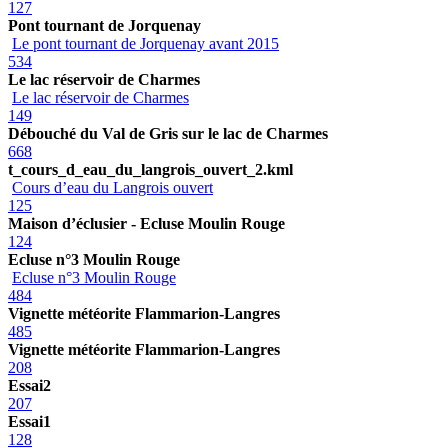
127
Pont tournant de Jorquenay
Le pont tournant de Jorquenay avant 2015
534
Le lac réservoir de Charmes
Le lac réservoir de Charmes
149
Débouché du Val de Gris sur le lac de Charmes
668
t_cours_d_eau_du_langrois_ouvert_2.kml
Cours d’eau du Langrois ouvert
125
Maison d’éclusier - Ecluse Moulin Rouge
124
Ecluse n°3 Moulin Rouge
Ecluse n°3 Moulin Rouge
484
Vignette météorite Flammarion-Langres
485
Vignette météorite Flammarion-Langres
208
Essai2
207
Essai1
128