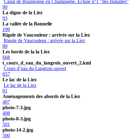
Canal de Bourgogne en Champagne. Ecluse n°1 "des Batailles"
90
La digue de la Liez
93
La vallée de la Bonnelle
199
Rigole de Vaucouleur : arrivée sur la Liez
Rigole de Vaucouleur : arrivée sur la Liez
89
Les bords de la la Liez
668
t_cours_d_eau_du_langrois_ouvert_2.kml
Cours d’eau du Langrois ouvert
657
Le lac de la Liez
Le lac de la Liez
91
Aménagements des abords de la Liez
497
photo-7-3.jpg
498
photo-8-3.jpg
501
photo-14-2.jpg
500