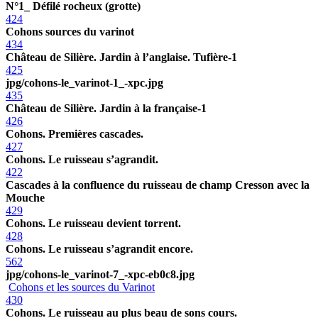
N°1_ Défilé rocheux (grotte)
424
Cohons sources du varinot
434
Château de Silière. Jardin à l’anglaise. Tufière-1
425
jpg/cohons-le_varinot-1_-xpc.jpg
435
Château de Silière. Jardin à la française-1
426
Cohons. Premières cascades.
427
Cohons. Le ruisseau s’agrandit.
422
Cascades à la confluence du ruisseau de champ Cresson avec la
Mouche
429
Cohons. Le ruisseau devient torrent.
428
Cohons. Le ruisseau s’agrandit encore.
562
jpg/cohons-le_varinot-7_-xpc-eb0c8.jpg
Cohons et les sources du Varinot
430
Cohons. Le ruisseau au plus beau de sons cours.