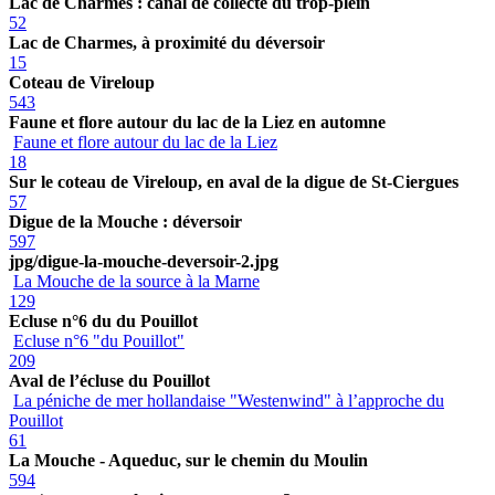
Lac de Charmes : canal de collecte du trop-plein
52
Lac de Charmes, à proximité du déversoir
15
Coteau de Vireloup
543
Faune et flore autour du lac de la Liez en automne
Faune et flore autour du lac de la Liez
18
Sur le coteau de Vireloup, en aval de la digue de St-Ciergues
57
Digue de la Mouche : déversoir
597
jpg/digue-la-mouche-deversoir-2.jpg
La Mouche de la source à la Marne
129
Ecluse n°6 du du Pouillot
Ecluse n°6 "du Pouillot"
209
Aval de l’écluse du Pouillot
La péniche de mer hollandaise "Westenwind" à l’approche du
Pouillot
61
La Mouche - Aqueduc, sur le chemin du Moulin
594