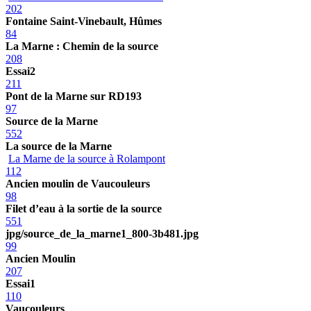
202
Fontaine Saint-Vinebault, Hûmes
84
La Marne : Chemin de la source
208
Essai2
211
Pont de la Marne sur RD193
97
Source de la Marne
552
La source de la Marne
La Marne de la source à Rolampont
112
Ancien moulin de Vaucouleurs
98
Filet d’eau à la sortie de la source
551
jpg/source_de_la_marne1_800-3b481.jpg
99
Ancien Moulin
207
Essai1
110
Vaucouleurs