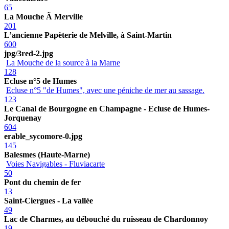
65
La Mouche Ã Merville
201
L’ancienne Papèterie de Melville, à Saint-Martin
600
jpg/3red-2.jpg
La Mouche de la source à la Marne
128
Ecluse n°5 de Humes
Ecluse n°5 "de Humes", avec une péniche de mer au sassage.
123
Le Canal de Bourgogne en Champagne - Ecluse de Humes-
Jorquenay
604
erable_sycomore-0.jpg
145
Balesmes (Haute-Marne)
Voies Navigables - Fluviacarte
50
Pont du chemin de fer
13
Saint-Ciergues - La vallée
49
Lac de Charmes, au débouché du ruisseau de Chardonnoy
19