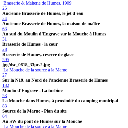
Brasserie & Malterie de Humes, 1909
25
Ancienne Brasserie de Humes, le jet d’eau
24
Ancienne Brasserie de Humes, la maison de maître
63
Au sud du Moulin d’Engrave sur la Mouche à Humes
31
Brasserie de Humes - la cour
28
Brasserie de Humes, réserve de glace
595
jpg/dsc_0618_33pc-2.jpg
La Mouche de la source à la Marne
27
Sur la N19, au Nord de l’ancienne Brasserie de Humes
132
Moulin d’Engrave - La turbine
53
La Mouche dans Humes, à proximité du camping municipal
83
Source de la Marne - Plan du site
64
Au SW du pont de Humes sur la Mouche
La Mouche de la source à la Marne