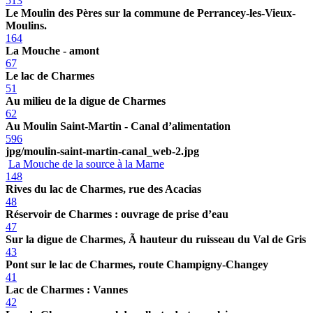
513
Le Moulin des Pères sur la commune de Perrancey-les-Vieux-
Moulins.
164
La Mouche - amont
67
Le lac de Charmes
51
Au milieu de la digue de Charmes
62
Au Moulin Saint-Martin - Canal d’alimentation
596
jpg/moulin-saint-martin-canal_web-2.jpg
La Mouche de la source à la Marne
148
Rives du lac de Charmes, rue des Acacias
48
Réservoir de Charmes : ouvrage de prise d’eau
47
Sur la digue de Charmes, Ã hauteur du ruisseau du Val de Gris
43
Pont sur le lac de Charmes, route Champigny-Changey
41
Lac de Charmes : Vannes
42