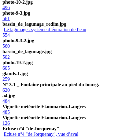
photo-10-2.jpg
496
photo-9-3.jpg
561
bassin_de_lagunage_redim.jpg
Le lagunage : système d’épuration de l’eau
554
photo-9-3-2.jpg
560
bassin_de_lagunage.jpg
502
photo-19-2.jpg
605
glands-1.jpg
259
N° 3-1 _ Fontaine principale au pied du bourg.
620
a4.jpg
484
Vignette météorite Flammarion-Langres
485
Vignette météorite Flammarion-Langres
126
Ecluse n°4 "de Jorquenay"
Ecluse n°4 "de Jorquenay", vue d’aval