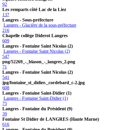
92
Les remparts côté Lac de la Liez
137
Langres - Sous-préfecture
Langres - Glacière de la sous-préfecture
216
Chapelle collège Diderot Langres
609
Langres - Fontaine Saint Nicolas (2)
Langres - Fontaine Saint Nicolas (2)
547
png/52269_-_blason_-_langres_2.png
71
Langres - Fontaine Saint Nicolas (2)
541
jpg/fontaine_st_didier._cordebard_c-2.jpg
608
Langres - Fontaine Saint-Didier (1)
Langres - Fontaine Saint-Didier (1)
75
Langres - Fontaine du Président (9)
39
Fontaine St Didier de LANGRES (Haute Marne)
616
Langres - Fontaine du Président (9)