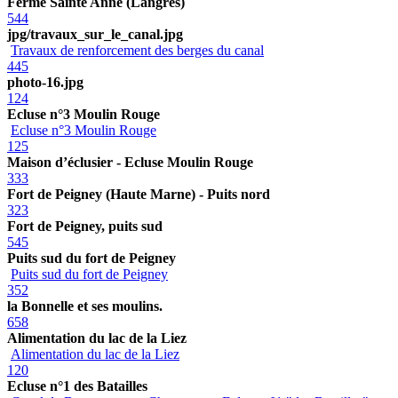
Ferme Sainte Anne (Langres)
544
jpg/travaux_sur_le_canal.jpg
Travaux de renforcement des berges du canal
445
photo-16.jpg
124
Ecluse n°3 Moulin Rouge
Ecluse n°3 Moulin Rouge
125
Maison d’éclusier - Ecluse Moulin Rouge
333
Fort de Peigney (Haute Marne) - Puits nord
323
Fort de Peigney, puits sud
545
Puits sud du fort de Peigney
Puits sud du fort de Peigney
352
la Bonnelle et ses moulins.
658
Alimentation du lac de la Liez
Alimentation du lac de la Liez
120
Ecluse n°1 des Batailles