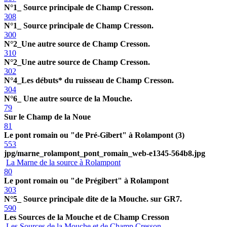
N°1_ Source principale de Champ Cresson.
308
N°1_ Source principale de Champ Cresson.
300
N°2_Une autre source de Champ Cresson.
310
N°2_Une autre source de Champ Cresson.
302
N°4_Les débuts* du ruisseau de Champ Cresson.
304
N°6_ Une autre source de la Mouche.
79
Sur le Champ de la Noue
81
Le pont romain ou "de Pré-Gibert" à Rolampont (3)
553
jpg/marne_rolampont_pont_romain_web-e1345-564b8.jpg
La Marne de la source à Rolampont
80
Le pont romain ou "de Prégibert" à Rolampont
303
N°5_ Source principale dite de la Mouche. sur GR7.
590
Les Sources de la Mouche et de Champ Cresson
Les Sources de la Mouche et de Champ Cresson