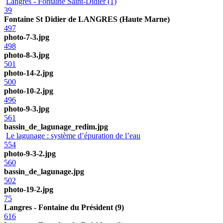
Langres - Fontaine Saint-Didier (1)
39
Fontaine St Didier de LANGRES (Haute Marne)
497
photo-7-3.jpg
498
photo-8-3.jpg
501
photo-14-2.jpg
500
photo-10-2.jpg
496
photo-9-3.jpg
561
bassin_de_lagunage_redim.jpg
Le lagunage : système d’épuration de l’eau
554
photo-9-3-2.jpg
560
bassin_de_lagunage.jpg
502
photo-19-2.jpg
75
Langres - Fontaine du Président (9)
616