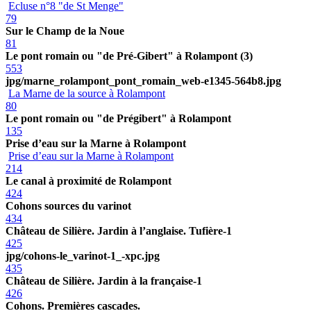
Ecluse n°8 "de St Menge"
79
Sur le Champ de la Noue
81
Le pont romain ou "de Pré-Gibert" à Rolampont (3)
553
jpg/marne_rolampont_pont_romain_web-e1345-564b8.jpg
La Marne de la source à Rolampont
80
Le pont romain ou "de Prégibert" à Rolampont
135
Prise d’eau sur la Marne à Rolampont
Prise d’eau sur la Marne à Rolampont
214
Le canal à proximité de Rolampont
424
Cohons sources du varinot
434
Château de Silière. Jardin à l’anglaise. Tufière-1
425
jpg/cohons-le_varinot-1_-xpc.jpg
435
Château de Silière. Jardin à la française-1
426
Cohons. Premières cascades.