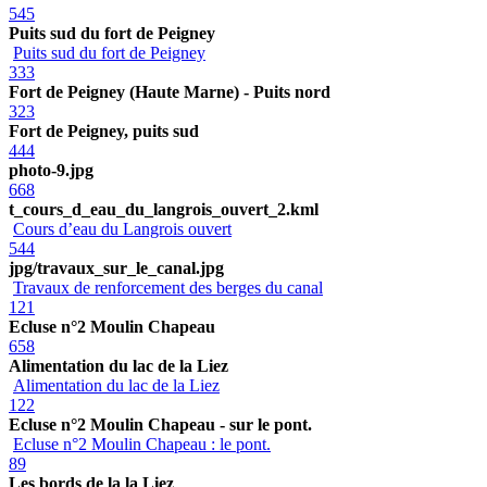
545
Puits sud du fort de Peigney
Puits sud du fort de Peigney
333
Fort de Peigney (Haute Marne) - Puits nord
323
Fort de Peigney, puits sud
444
photo-9.jpg
668
t_cours_d_eau_du_langrois_ouvert_2.kml
Cours d’eau du Langrois ouvert
544
jpg/travaux_sur_le_canal.jpg
Travaux de renforcement des berges du canal
121
Ecluse n°2 Moulin Chapeau
658
Alimentation du lac de la Liez
Alimentation du lac de la Liez
122
Ecluse n°2 Moulin Chapeau - sur le pont.
Ecluse n°2 Moulin Chapeau : le pont.
89
Les bords de la la Liez