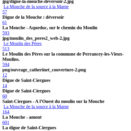
jpg/digue-la-mouche-deversoir-2.jpg
La Mouche de la source à la Marne
57
Digue de la Mouche : déversoir
61
La Mouche - Aqueduc, sur le chemin du Moulin
593
jpg/moulin_des_peres2_web-2.jpg
Le Moulin des Pères
513
Le Moulin des Pères sur la commune de Perrancey-les-Vieux-
Moulins.
594
png/ouvrage_catherinet_couverture-2.png
12
Digue de Saint-Ciergues
14
Digue de Saint-Ciergues
60
Saint-Ciergues - A l’Ouest du moulin sur la Mouche
La Mouche de la source à la Marne
164
La Mouche - amont
601
La digue de Saint-Ciergues