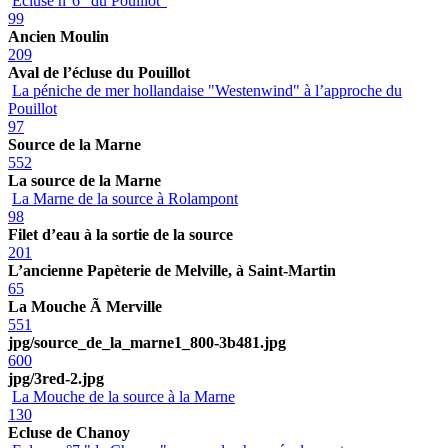
Ecluse n°6 "du Pouillot"
99
Ancien Moulin
209
Aval de l’écluse du Pouillot
La péniche de mer hollandaise "Westenwind" à l’approche du
Pouillot
97
Source de la Marne
552
La source de la Marne
La Marne de la source à Rolampont
98
Filet d’eau à la sortie de la source
201
L’ancienne Papèterie de Melville, à Saint-Martin
65
La Mouche Ã Merville
551
jpg/source_de_la_marne1_800-3b481.jpg
600
jpg/3red-2.jpg
La Mouche de la source à la Marne
130
Ecluse de Chanoy