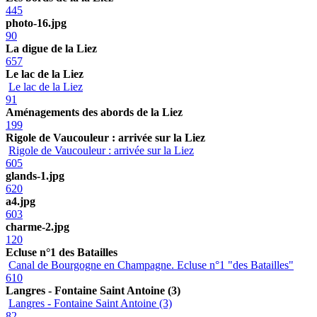
445
photo-16.jpg
90
La digue de la Liez
657
Le lac de la Liez
Le lac de la Liez
91
Aménagements des abords de la Liez
199
Rigole de Vaucouleur : arrivée sur la Liez
Rigole de Vaucouleur : arrivée sur la Liez
605
glands-1.jpg
620
a4.jpg
603
charme-2.jpg
120
Ecluse n°1 des Batailles
Canal de Bourgogne en Champagne. Ecluse n°1 "des Batailles"
610
Langres - Fontaine Saint Antoine (3)
Langres - Fontaine Saint Antoine (3)
82