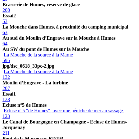
Brasserie de Humes, réserve de glace
208
Essai2
53
La Mouche dans Humes, à proximité du camping municipal
63
Au sud du Moulin d’Engrave sur la Mouche à Humes
64
Au SW du pont de Humes sur la Mouche
La Mouche de la source à la Marne
595
jpg/dsc_0618_33pc-2.jpg
La Mouche de la source à la Marne
132
Moulin d’Engrave - La turbine
207
Essai1
128
Ecluse n°5 de Humes
Ecluse n°5 "de Humes", avec une péniche de mer au sassage.
123
Le Canal de Bourgogne en Champagne - Ecluse de Humes-
Jorquenay
211
Pont de la Marne sur RD193