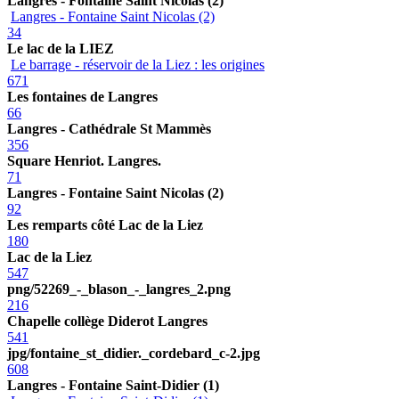
Langres - Fontaine Saint Nicolas (2)
Langres - Fontaine Saint Nicolas (2)
34
Le lac de la LIEZ
Le barrage - réservoir de la Liez : les origines
671
Les fontaines de Langres
66
Langres - Cathédrale St Mammès
356
Square Henriot. Langres.
71
Langres - Fontaine Saint Nicolas (2)
92
Les remparts côté Lac de la Liez
180
Lac de la Liez
547
png/52269_-_blason_-_langres_2.png
216
Chapelle collège Diderot Langres
541
jpg/fontaine_st_didier._cordebard_c-2.jpg
608
Langres - Fontaine Saint-Didier (1)