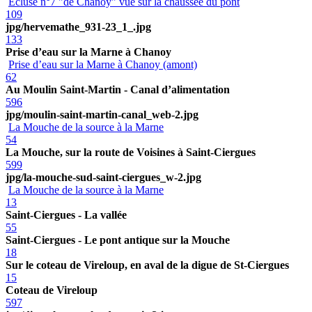
Ecluse n°7 "de Chanoy" vue sur la chaussée du pont
109
jpg/hervemathe_931-23_1_.jpg
133
Prise d’eau sur la Marne à Chanoy
Prise d’eau sur la Marne à Chanoy (amont)
62
Au Moulin Saint-Martin - Canal d’alimentation
596
jpg/moulin-saint-martin-canal_web-2.jpg
La Mouche de la source à la Marne
54
La Mouche, sur la route de Voisines à Saint-Ciergues
599
jpg/la-mouche-sud-saint-ciergues_w-2.jpg
La Mouche de la source à la Marne
13
Saint-Ciergues - La vallée
55
Saint-Ciergues - Le pont antique sur la Mouche
18
Sur le coteau de Vireloup, en aval de la digue de St-Ciergues
15
Coteau de Vireloup
597