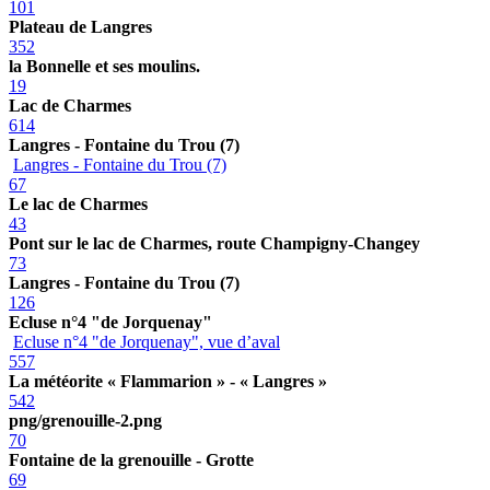
101
Plateau de Langres
352
la Bonnelle et ses moulins.
19
Lac de Charmes
614
Langres - Fontaine du Trou (7)
Langres - Fontaine du Trou (7)
67
Le lac de Charmes
43
Pont sur le lac de Charmes, route Champigny-Changey
73
Langres - Fontaine du Trou (7)
126
Ecluse n°4 "de Jorquenay"
Ecluse n°4 "de Jorquenay", vue d’aval
557
La météorite « Flammarion » - « Langres »
542
png/grenouille-2.png
70
Fontaine de la grenouille - Grotte
69