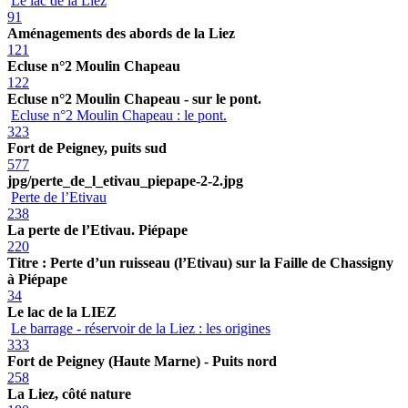
Le lac de la Liez
91
Aménagements des abords de la Liez
121
Ecluse n°2 Moulin Chapeau
122
Ecluse n°2 Moulin Chapeau - sur le pont.
Ecluse n°2 Moulin Chapeau : le pont.
323
Fort de Peigney, puits sud
577
jpg/perte_de_l_etivau_piepape-2-2.jpg
Perte de l’Etivau
238
La perte de l’Etivau. Piépape
220
Titre : Perte d’un ruisseau (l’Etivau) sur la Faille de Chassigny
à Piépape
34
Le lac de la LIEZ
Le barrage - réservoir de la Liez : les origines
333
Fort de Peigney (Haute Marne) - Puits nord
258
La Liez, côté nature