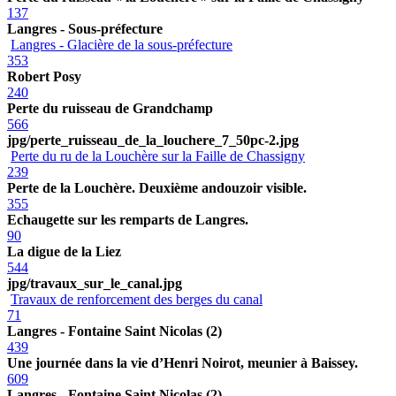
137
Langres - Sous-préfecture
Langres - Glacière de la sous-préfecture
353
Robert Posy
240
Perte du ruisseau de Grandchamp
566
jpg/perte_ruisseau_de_la_louchere_7_50pc-2.jpg
Perte du ru de la Louchère sur la Faille de Chassigny
239
Perte de la Louchère. Deuxième andouzoir visible.
355
Echaugette sur les remparts de Langres.
90
La digue de la Liez
544
jpg/travaux_sur_le_canal.jpg
Travaux de renforcement des berges du canal
71
Langres - Fontaine Saint Nicolas (2)
439
Une journée dans la vie d’Henri Noirot, meunier à Baissey.
609
Langres - Fontaine Saint Nicolas (2)