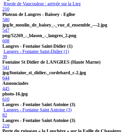
Rigole de Vaucouleur : arrivée sur la Liez
210
Plateau de Langres - Baissey - Eglise
580
jpg/le_moulin_de_baisey_-_vue_d_ensemble_—2.jpg
547
png/52269_-_blason_-_langres_2.png
608
Langres - Fontaine Saint-Didier (1)
Langres - Fontaine Saint-Didier (1)
39
Fontaine St Didier de LANGRES (Haute Marne)
541
jpg/fontaine_st_didier._cordebard_c-2.jpg
644
Annonciades
445
photo-16.jpg
610
Langres - Fontaine Saint Antoine (3)
Langres - Fontaine Saint Antoine (3)
82
Langres - Fontaine Saint Antoine (3)
219
Perte du ruisseau « la Louchère » sur la Faille de Chassigny