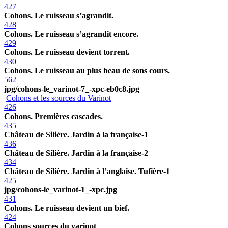
427
Cohons. Le ruisseau s’agrandit.
428
Cohons. Le ruisseau s’agrandit encore.
429
Cohons. Le ruisseau devient torrent.
430
Cohons. Le ruisseau au plus beau de sons cours.
562
jpg/cohons-le_varinot-7_-xpc-eb0c8.jpg
Cohons et les sources du Varinot
426
Cohons. Premières cascades.
435
Château de Silière. Jardin à la française-1
436
Château de Silière. Jardin à la française-2
434
Château de Silière. Jardin à l’anglaise. Tufière-1
425
jpg/cohons-le_varinot-1_-xpc.jpg
431
Cohons. Le ruisseau devient un bief.
424
Cohons sources du varinot