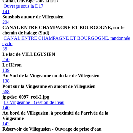
Canal, Ouvrage sous la D17
Ouvrage sous la D17
141
Sousbois autour de Villegusien
204
CANAL ENTRE CHAMPAGNE ET BOURGOGNE, sur le
chemin de halage (Sud)
CANAL ENTRE CHAMPAGNE ET BOURGOGNE, randonnée
cyclo
35
Le lac de VILLEGUSIEN
250
Le Héron
139
Au Sud de la Vingeanne ou du lac de Villegusien
138
Pont sur la Vingeanne en amont de Villegusien
568
jpg/dsc_0097_red-2.jpg
La Vingeanne - Gestion de l’eau
140
Au bord de Villegusien, à proximité de l’arrivée de la
Vingeanne
142
Réservoir de Villegusien - Ouvrage de prise d’eau