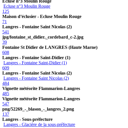
Ecluse n°3 Moulin Rouge
Ecluse n°3 Moulin Rouge
125
Maison d’éclusier - Ecluse Moulin Rouge
71
Langres - Fontaine Saint Nicolas (2)
541
jpg/fontaine_st_didier._cordebard_c-2.jpg
39
Fontaine St Didier de LANGRES (Haute Marne)
608
Langres - Fontaine Saint-Didier (1)
Langres - Fontaine Saint-Didier (1)
609
Langres - Fontaine Saint Nicolas (2)
Langres - Fontaine Saint Nicolas (2)
484
Vignette météorite Flammarion-Langres
485
Vignette météorite Flammarion-Langres
547
png/52269_-_blason_-_langres_2.png
137
Langres - Sous-préfecture
Langres - Glacière de la sous-préfecture