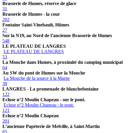
Brasserie de Humes, réserve de glace
31
Brasserie de Humes - la cour
202
Fontaine Saint-Vinebault, Hûmes
27
Sur la N19, au Nord de l’ancienne Brasserie de Humes
548
LE PLATEAU DE LANGRES
LE PLATEAU DE LANGRES
53
La Mouche dans Humes, à proximité du camping municipal
64
Au SW du pont de Humes sur la Mouche
La Mouche de la source à la Marne
38
LANGRES - La promenade de blanchefontaine
122
Ecluse n°2 Moulin Chapeau - sur le pont.
Ecluse n°2 Moulin Chapeau : le pont.
121
Ecluse n°2 Moulin Chapeau
201
L’ancienne Papèterie de Melville, à Saint-Martin
65