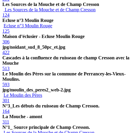
Les Sources de la Mouche et de Champ Cresson
Les Sources de la Mouche et de Champ Cresson
124
Ecluse n°3 Moulin Rouge
Ecluse n°3 Moulin Rouge
125
Maison d’éclusier - Ecluse Moulin Rouge
306
jpg/noidant_sud_8_50pc_et.jpg
422
Cascades à la confluence du ruisseau de champ Cresson avec la
Mouche
513
Le Moulin des Pères sur la commune de Perrancey-les-Vieux-
Moulins.
593
jpg/moulin_des_peres2_web-2.jpg
Le Moulin des Pères
301
N°3_Les débuts du ruisseau de Champ Cresson.
164
La Mouche - amont
311
N°1_ Source principale de Champ Cresson.
Les Sources de la Mouche et de Champ Cresson