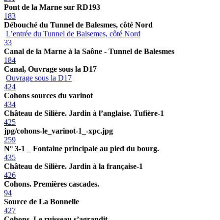
Pont de la Marne sur RD193
183
Débouché du Tunnel de Balesmes, côté Nord
L’entrée du Tunnel de Balsemes, côté Nord
33
Canal de la Marne à la Saône - Tunnel de Balesmes
184
Canal, Ouvrage sous la D17
Ouvrage sous la D17
424
Cohons sources du varinot
434
Château de Silière. Jardin à l’anglaise. Tufière-1
425
jpg/cohons-le_varinot-1_-xpc.jpg
259
N° 3-1 _ Fontaine principale au pied du bourg.
435
Château de Silière. Jardin à la française-1
426
Cohons. Premières cascades.
94
Source de La Bonnelle
427
Cohons. Le ruisseau s’agrandit.