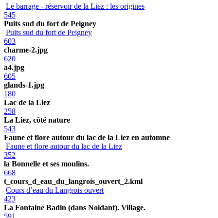
Le barrage - réservoir de la Liez : les origines
545
Puits sud du fort de Peigney
Puits sud du fort de Peigney
603
charme-2.jpg
620
a4.jpg
605
glands-1.jpg
180
Lac de la Liez
258
La Liez, côté nature
543
Faune et flore autour du lac de la Liez en automne
Faune et flore autour du lac de la Liez
352
la Bonnelle et ses moulins.
668
t_cours_d_eau_du_langrois_ouvert_2.kml
Cours d’eau du Langrois ouvert
423
La Fontaine Badin (dans Noidant). Village.
591