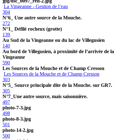
jpg/dsc_0097_red-2.jpg
La Vingeanne - Gestion de l’eau
304
N°6_ Une autre source de la Mouche.
272
N°1_ Défilé rocheux (grotte)
139
Au Sud de la Vingeanne ou du lac de Villegusien
140
Au bord de Villegusien, à proximité de l’arrivée de la
Vingeanne
590
Les Sources de la Mouche et de Champ Cresson
Les Sources de la Mouche et de Champ Cresson
303
N°5_ Source principale dite de la Mouche. sur GR7.
305
N°7_Une autre source, mais saisonnière.
497
photo-7-3.jpg
498
photo-8-3.jpg
501
photo-14-2.jpg
500