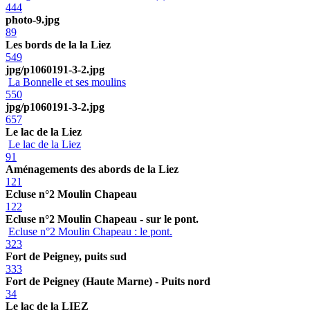
444
photo-9.jpg
89
Les bords de la la Liez
549
jpg/p1060191-3-2.jpg
La Bonnelle et ses moulins
550
jpg/p1060191-3-2.jpg
657
Le lac de la Liez
Le lac de la Liez
91
Aménagements des abords de la Liez
121
Ecluse n°2 Moulin Chapeau
122
Ecluse n°2 Moulin Chapeau - sur le pont.
Ecluse n°2 Moulin Chapeau : le pont.
323
Fort de Peigney, puits sud
333
Fort de Peigney (Haute Marne) - Puits nord
34
Le lac de la LIEZ