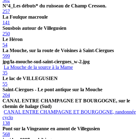
302
N°4_Les débuts* du ruisseau de Champ Cresson.
257
La Foulque macroule
141
Sousbois autour de Villegusien
250
Le Héron
54
La Mouche, sur la route de Voisines à Saint-Ciergues
599
jpg/la-mouche-sud-saint-ciergues_w-2.jpg
La Mouche de la source à la Marne
35
Le lac de VILLEGUSIEN
55
Saint-Ciergues - Le pont antique sur la Mouche
204
CANAL ENTRE CHAMPAGNE ET BOURGOGNE, sur le
chemin de halage (Sud)
CANAL ENTRE CHAMPAGNE ET BOURGOGNE, randonnée
cyclo
138
Pont sur la Vingeanne en amont de Villegusien
568