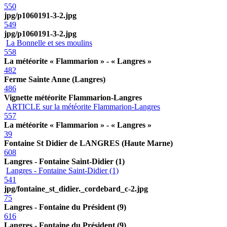
550
jpg/p1060191-3-2.jpg
549
jpg/p1060191-3-2.jpg
La Bonnelle et ses moulins
558
La météorite « Flammarion » - « Langres »
482
Ferme Sainte Anne (Langres)
486
Vignette météorite Flammarion-Langres
ARTICLE sur la météorite Flammarion-Langres
557
La météorite « Flammarion » - « Langres »
39
Fontaine St Didier de LANGRES (Haute Marne)
608
Langres - Fontaine Saint-Didier (1)
Langres - Fontaine Saint-Didier (1)
541
jpg/fontaine_st_didier._cordebard_c-2.jpg
75
Langres - Fontaine du Président (9)
616
Langres - Fontaine du Président (9)