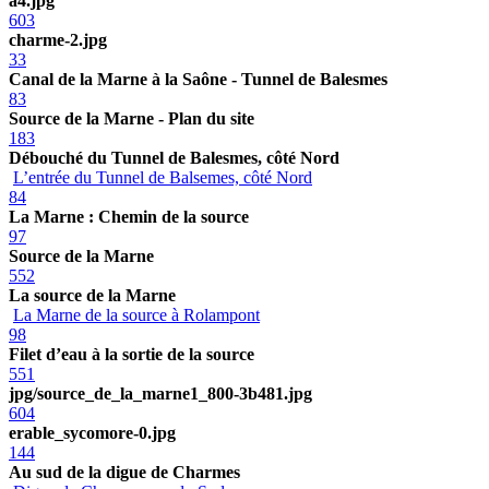
a4.jpg
603
charme-2.jpg
33
Canal de la Marne à la Saône - Tunnel de Balesmes
83
Source de la Marne - Plan du site
183
Débouché du Tunnel de Balesmes, côté Nord
L’entrée du Tunnel de Balsemes, côté Nord
84
La Marne : Chemin de la source
97
Source de la Marne
552
La source de la Marne
La Marne de la source à Rolampont
98
Filet d’eau à la sortie de la source
551
jpg/source_de_la_marne1_800-3b481.jpg
604
erable_sycomore-0.jpg
144
Au sud de la digue de Charmes