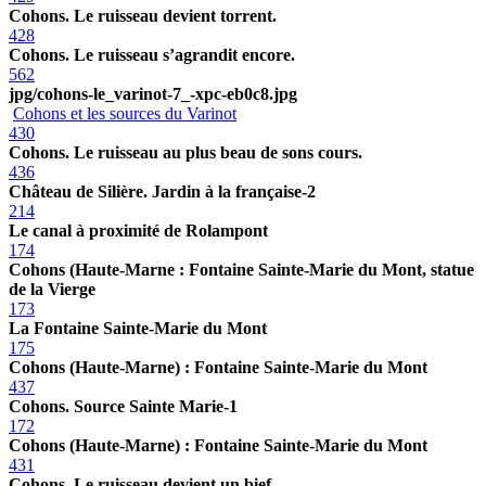
Cohons. Le ruisseau devient torrent.
428
Cohons. Le ruisseau s’agrandit encore.
562
jpg/cohons-le_varinot-7_-xpc-eb0c8.jpg
Cohons et les sources du Varinot
430
Cohons. Le ruisseau au plus beau de sons cours.
436
Château de Silière. Jardin à la française-2
214
Le canal à proximité de Rolampont
174
Cohons (Haute-Marne : Fontaine Sainte-Marie du Mont, statue
de la Vierge
173
La Fontaine Sainte-Marie du Mont
175
Cohons (Haute-Marne) : Fontaine Sainte-Marie du Mont
437
Cohons. Source Sainte Marie-1
172
Cohons (Haute-Marne) : Fontaine Sainte-Marie du Mont
431
Cohons. Le ruisseau devient un bief.