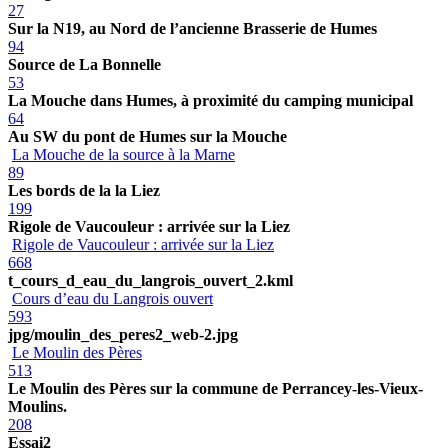
27
Sur la N19, au Nord de l’ancienne Brasserie de Humes
94
Source de La Bonnelle
53
La Mouche dans Humes, à proximité du camping municipal
64
Au SW du pont de Humes sur la Mouche
La Mouche de la source à la Marne
89
Les bords de la la Liez
199
Rigole de Vaucouleur : arrivée sur la Liez
Rigole de Vaucouleur : arrivée sur la Liez
668
t_cours_d_eau_du_langrois_ouvert_2.kml
Cours d’eau du Langrois ouvert
593
jpg/moulin_des_peres2_web-2.jpg
Le Moulin des Pères
513
Le Moulin des Pères sur la commune de Perrancey-les-Vieux-
Moulins.
208
Essai2