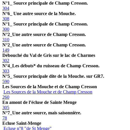
N°1_ Source principale de Champ Cresson.
304
N°6_ Une autre source de la Mouche.
308
N°1_ Source principale de Champ Cresson.
300
N°2_Une autre source de Champ Cresson.
310
N°2_Une autre source de Champ Cresson.
149
Débouché du Val de Gris sur le lac de Charmes
302
N°4_Les débuts* du ruisseau de Champ Cresson.
303
N°5_ Source principale dite de la Mouche. sur GR7.
590
Les Sources de la Mouche et de Champ Cresson
Les Sources de la Mouche et de Champ Cresson
260
En amont de l’écluse de Sainte Menge
305
N°7_Une autre source, mais saisonnière.
78
Ecluse Saint-Menge
Ecluse n°8 "de St Menge"