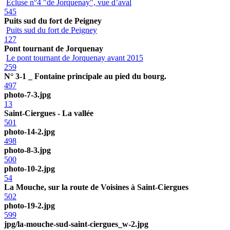
Ecluse n°4 "de Jorquenay", vue d’aval
545
Puits sud du fort de Peigney
Puits sud du fort de Peigney
127
Pont tournant de Jorquenay
Le pont tournant de Jorquenay avant 2015
259
N° 3-1 _ Fontaine principale au pied du bourg.
497
photo-7-3.jpg
13
Saint-Ciergues - La vallée
501
photo-14-2.jpg
498
photo-8-3.jpg
500
photo-10-2.jpg
54
La Mouche, sur la route de Voisines à Saint-Ciergues
502
photo-19-2.jpg
599
jpg/la-mouche-sud-saint-ciergues_w-2.jpg