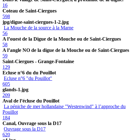
16
Coteau de Saint-Ciergues
598
jpg/digue-saint-ciergues-1-2.jpg
La Mouche de la source à la Marne
56
A l’ouest de la Digue de la Mouche ou de Saint-Ciergues
58
A l’angle NO de la digue de la Mouche ou de Saint-Ciergues
59
Saint-Ciergues - Grange-Fontaine
129
Ecluse n°6 du du Pouillot
Ecluse n°6 "du Pouillot"
605
glands-1.jpg
209
Aval de l’écluse du Pouillot
La péniche de mer hollandaise "Westenwind" à l’approche du
Pouillot
184
Canal, Ouvrage sous la D17
Ouvrage sous la D17
620