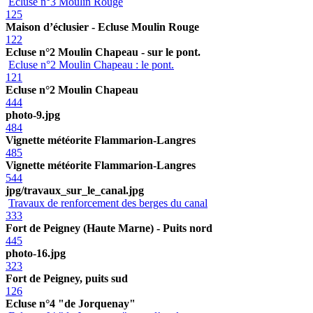
Ecluse n°3 Moulin Rouge
125
Maison d’éclusier - Ecluse Moulin Rouge
122
Ecluse n°2 Moulin Chapeau - sur le pont.
Ecluse n°2 Moulin Chapeau : le pont.
121
Ecluse n°2 Moulin Chapeau
444
photo-9.jpg
484
Vignette météorite Flammarion-Langres
485
Vignette météorite Flammarion-Langres
544
jpg/travaux_sur_le_canal.jpg
Travaux de renforcement des berges du canal
333
Fort de Peigney (Haute Marne) - Puits nord
445
photo-16.jpg
323
Fort de Peigney, puits sud
126
Ecluse n°4 "de Jorquenay"