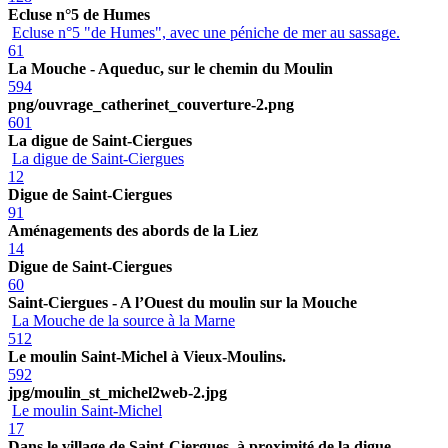
Ecluse n°5 de Humes
Ecluse n°5 "de Humes", avec une péniche de mer au sassage.
61
La Mouche - Aqueduc, sur le chemin du Moulin
594
png/ouvrage_catherinet_couverture-2.png
601
La digue de Saint-Ciergues
La digue de Saint-Ciergues
12
Digue de Saint-Ciergues
91
Aménagements des abords de la Liez
14
Digue de Saint-Ciergues
60
Saint-Ciergues - A l’Ouest du moulin sur la Mouche
La Mouche de la source à la Marne
512
Le moulin Saint-Michel à Vieux-Moulins.
592
jpg/moulin_st_michel2web-2.jpg
Le moulin Saint-Michel
17
Dans le village de Saint-Ciergues, à proximité de la digue.