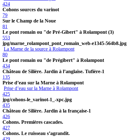
424
Cohons sources du varinot
79
Sur le Champ de la Noue
81
Le pont romain ou "de Pré-Gibert" à Rolampont (3)
553
jpg/marne_rolampont_pont_romain_web-e1345-564b8.jpg
La Marne de la source à Rolampont
80
Le pont romain ou "de Prégibert" à Rolampont
434
Château de Silière. Jardin à l’anglaise. Tufière-1
135
Prise d’eau sur la Marne à Rolampont
Prise d’eau sur la Marne à Rolampont
425
jpg/cohons-le_varinot-1_-xpc.jpg
435
Château de Silière. Jardin à la française-1
426
Cohons. Premières cascades.
427
Cohons. Le ruisseau s’agrandit.
429