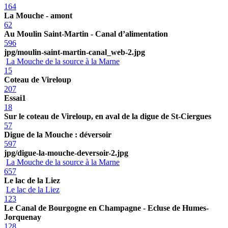
164
La Mouche - amont
62
Au Moulin Saint-Martin - Canal d’alimentation
596
jpg/moulin-saint-martin-canal_web-2.jpg
La Mouche de la source à la Marne
15
Coteau de Vireloup
207
Essai1
18
Sur le coteau de Vireloup, en aval de la digue de St-Ciergues
57
Digue de la Mouche : déversoir
597
jpg/digue-la-mouche-deversoir-2.jpg
La Mouche de la source à la Marne
657
Le lac de la Liez
Le lac de la Liez
123
Le Canal de Bourgogne en Champagne - Ecluse de Humes-
Jorquenay
128