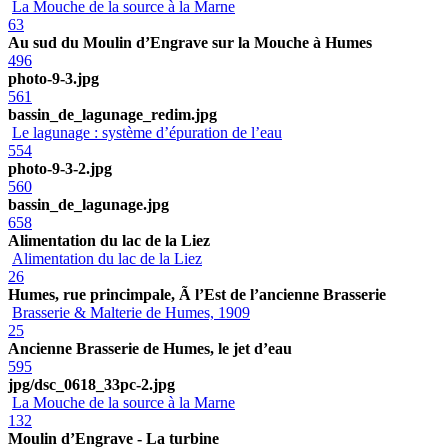
La Mouche de la source à la Marne
63
Au sud du Moulin d’Engrave sur la Mouche à Humes
496
photo-9-3.jpg
561
bassin_de_lagunage_redim.jpg
Le lagunage : système d’épuration de l’eau
554
photo-9-3-2.jpg
560
bassin_de_lagunage.jpg
658
Alimentation du lac de la Liez
Alimentation du lac de la Liez
26
Humes, rue princimpale, Ã l’Est de l’ancienne Brasserie
Brasserie & Malterie de Humes, 1909
25
Ancienne Brasserie de Humes, le jet d’eau
595
jpg/dsc_0618_33pc-2.jpg
La Mouche de la source à la Marne
132
Moulin d’Engrave - La turbine