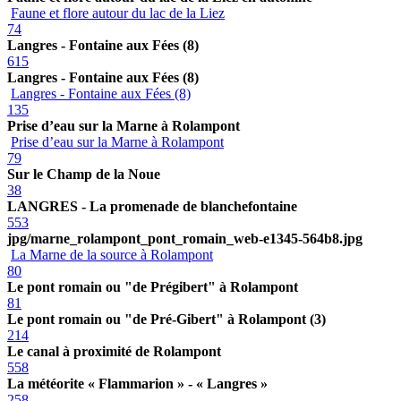
Faune et flore autour du lac de la Liez
74
Langres - Fontaine aux Fées (8)
615
Langres - Fontaine aux Fées (8)
Langres - Fontaine aux Fées (8)
135
Prise d’eau sur la Marne à Rolampont
Prise d’eau sur la Marne à Rolampont
79
Sur le Champ de la Noue
38
LANGRES - La promenade de blanchefontaine
553
jpg/marne_rolampont_pont_romain_web-e1345-564b8.jpg
La Marne de la source à Rolampont
80
Le pont romain ou "de Prégibert" à Rolampont
81
Le pont romain ou "de Pré-Gibert" à Rolampont (3)
214
Le canal à proximité de Rolampont
558
La météorite « Flammarion » - « Langres »
258