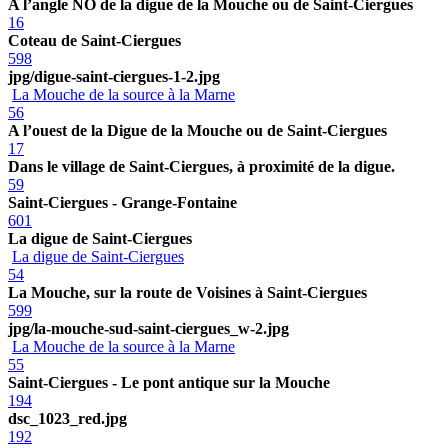
A l’angle NO de la digue de la Mouche ou de Saint-Ciergues
16
Coteau de Saint-Ciergues
598
jpg/digue-saint-ciergues-1-2.jpg
La Mouche de la source à la Marne
56
A l’ouest de la Digue de la Mouche ou de Saint-Ciergues
17
Dans le village de Saint-Ciergues, à proximité de la digue.
59
Saint-Ciergues - Grange-Fontaine
601
La digue de Saint-Ciergues
La digue de Saint-Ciergues
54
La Mouche, sur la route de Voisines à Saint-Ciergues
599
jpg/la-mouche-sud-saint-ciergues_w-2.jpg
La Mouche de la source à la Marne
55
Saint-Ciergues - Le pont antique sur la Mouche
194
dsc_1023_red.jpg
192