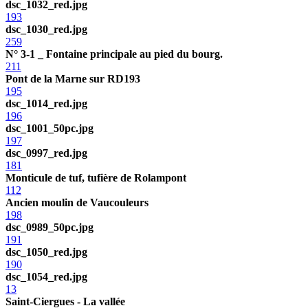
dsc_1032_red.jpg
193
dsc_1030_red.jpg
259
N° 3-1 _ Fontaine principale au pied du bourg.
211
Pont de la Marne sur RD193
195
dsc_1014_red.jpg
196
dsc_1001_50pc.jpg
197
dsc_0997_red.jpg
181
Monticule de tuf, tufière de Rolampont
112
Ancien moulin de Vaucouleurs
198
dsc_0989_50pc.jpg
191
dsc_1050_red.jpg
190
dsc_1054_red.jpg
13
Saint-Ciergues - La vallée