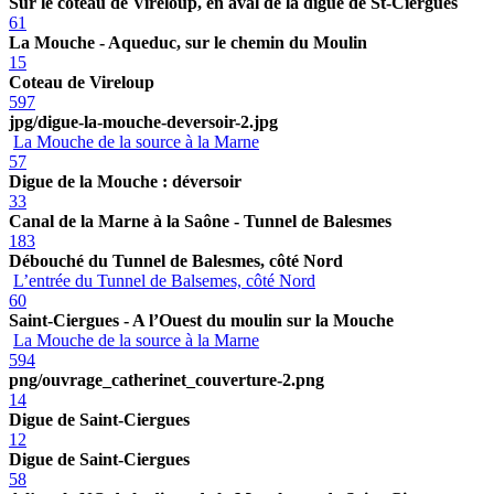
Sur le coteau de Vireloup, en aval de la digue de St-Ciergues
61
La Mouche - Aqueduc, sur le chemin du Moulin
15
Coteau de Vireloup
597
jpg/digue-la-mouche-deversoir-2.jpg
La Mouche de la source à la Marne
57
Digue de la Mouche : déversoir
33
Canal de la Marne à la Saône - Tunnel de Balesmes
183
Débouché du Tunnel de Balesmes, côté Nord
L’entrée du Tunnel de Balsemes, côté Nord
60
Saint-Ciergues - A l’Ouest du moulin sur la Mouche
La Mouche de la source à la Marne
594
png/ouvrage_catherinet_couverture-2.png
14
Digue de Saint-Ciergues
12
Digue de Saint-Ciergues
58