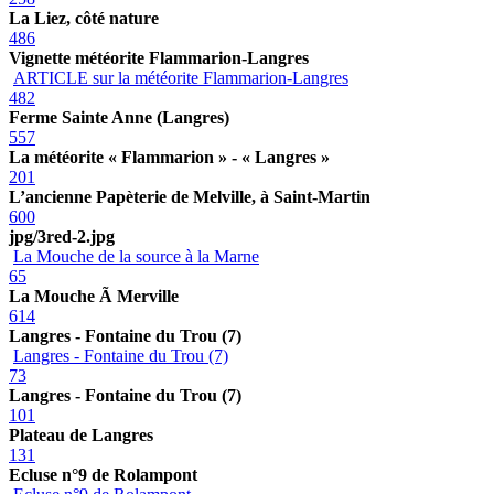
La Liez, côté nature
486
Vignette météorite Flammarion-Langres
ARTICLE sur la météorite Flammarion-Langres
482
Ferme Sainte Anne (Langres)
557
La météorite « Flammarion » - « Langres »
201
L’ancienne Papèterie de Melville, à Saint-Martin
600
jpg/3red-2.jpg
La Mouche de la source à la Marne
65
La Mouche Ã Merville
614
Langres - Fontaine du Trou (7)
Langres - Fontaine du Trou (7)
73
Langres - Fontaine du Trou (7)
101
Plateau de Langres
131
Ecluse n°9 de Rolampont