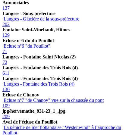
Annonciades
137
Langres - Sous-préfecture
Langres - Glacière de la sous-préfecture
202
Fontaine Saint-Vinebault, Hûmes
129
Ecluse n°6 du du Pouillot
Ecluse n°6 "du Pouillot"
71
Langres - Fontaine Saint Nicolas (2)
72
Langres - Fontaine des Trois Rois (4)
611
Langres - Fontaine des Trois Rois (4)
Langres - Fontaine des Trois Rois (4)
130
Ecluse de Chanoy
Ecluse n°7 "de Chanoy" vue sur la chaussée du pont
109
jpg/hervemathe_931-23_1_.jpg
209
Aval de l’écluse du Pouillot
La péniche de mer hollandaise "Westenwind" à l’approche du
Pouillot