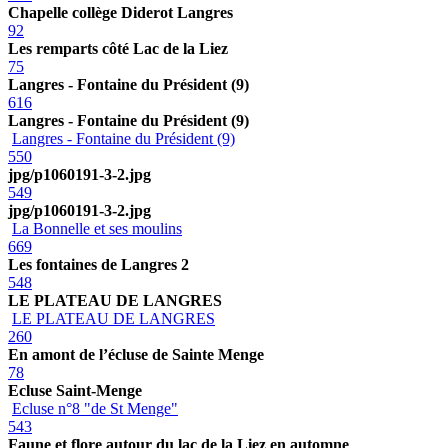
Chapelle collège Diderot Langres
92
Les remparts côté Lac de la Liez
75
Langres - Fontaine du Président (9)
616
Langres - Fontaine du Président (9)
Langres - Fontaine du Président (9)
550
jpg/p1060191-3-2.jpg
549
jpg/p1060191-3-2.jpg
La Bonnelle et ses moulins
669
Les fontaines de Langres 2
548
LE PLATEAU DE LANGRES
LE PLATEAU DE LANGRES
260
En amont de l’écluse de Sainte Menge
78
Ecluse Saint-Menge
Ecluse n°8 "de St Menge"
543
Faune et flore autour du lac de la Liez en automne