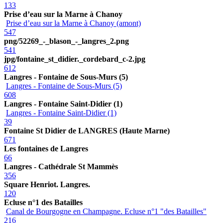
133
Prise d’eau sur la Marne à Chanoy
Prise d’eau sur la Marne à Chanoy (amont)
547
png/52269_-_blason_-_langres_2.png
541
jpg/fontaine_st_didier._cordebard_c-2.jpg
612
Langres - Fontaine de Sous-Murs (5)
Langres - Fontaine de Sous-Murs (5)
608
Langres - Fontaine Saint-Didier (1)
Langres - Fontaine Saint-Didier (1)
39
Fontaine St Didier de LANGRES (Haute Marne)
671
Les fontaines de Langres
66
Langres - Cathédrale St Mammès
356
Square Henriot. Langres.
120
Ecluse n°1 des Batailles
Canal de Bourgogne en Champagne. Ecluse n°1 "des Batailles"
216