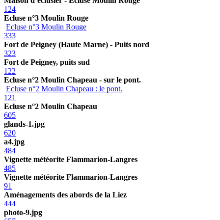
Maison d’éclusier - Ecluse Moulin Rouge
124
Ecluse n°3 Moulin Rouge
Ecluse n°3 Moulin Rouge
333
Fort de Peigney (Haute Marne) - Puits nord
323
Fort de Peigney, puits sud
122
Ecluse n°2 Moulin Chapeau - sur le pont.
Ecluse n°2 Moulin Chapeau : le pont.
121
Ecluse n°2 Moulin Chapeau
605
glands-1.jpg
620
a4.jpg
484
Vignette météorite Flammarion-Langres
485
Vignette météorite Flammarion-Langres
91
Aménagements des abords de la Liez
444
photo-9.jpg