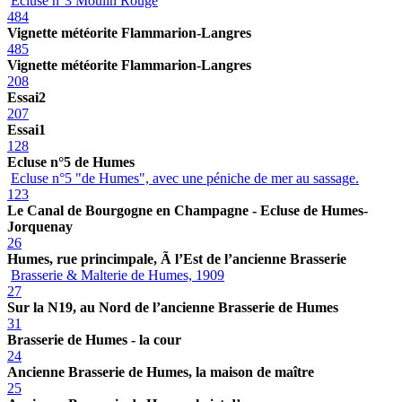
Ecluse n°3 Moulin Rouge
484
Vignette météorite Flammarion-Langres
485
Vignette météorite Flammarion-Langres
208
Essai2
207
Essai1
128
Ecluse n°5 de Humes
Ecluse n°5 "de Humes", avec une péniche de mer au sassage.
123
Le Canal de Bourgogne en Champagne - Ecluse de Humes-
Jorquenay
26
Humes, rue princimpale, Ã l’Est de l’ancienne Brasserie
Brasserie & Malterie de Humes, 1909
27
Sur la N19, au Nord de l’ancienne Brasserie de Humes
31
Brasserie de Humes - la cour
24
Ancienne Brasserie de Humes, la maison de maître
25