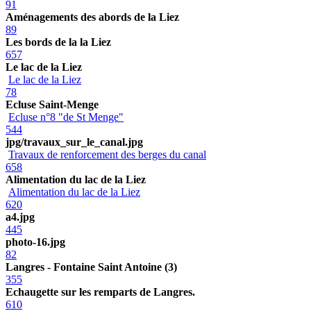
91
Aménagements des abords de la Liez
89
Les bords de la la Liez
657
Le lac de la Liez
Le lac de la Liez
78
Ecluse Saint-Menge
Ecluse n°8 "de St Menge"
544
jpg/travaux_sur_le_canal.jpg
Travaux de renforcement des berges du canal
658
Alimentation du lac de la Liez
Alimentation du lac de la Liez
620
a4.jpg
445
photo-16.jpg
82
Langres - Fontaine Saint Antoine (3)
355
Echaugette sur les remparts de Langres.
610