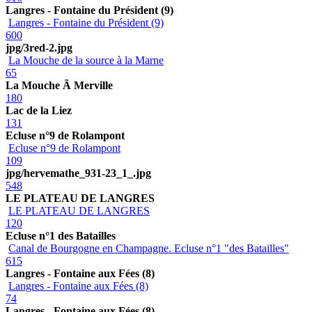
Langres - Fontaine du Président (9)
Langres - Fontaine du Président (9)
600
jpg/3red-2.jpg
La Mouche de la source à la Marne
65
La Mouche Ã Merville
180
Lac de la Liez
131
Ecluse n°9 de Rolampont
Ecluse n°9 de Rolampont
109
jpg/hervemathe_931-23_1_.jpg
548
LE PLATEAU DE LANGRES
LE PLATEAU DE LANGRES
120
Ecluse n°1 des Batailles
Canal de Bourgogne en Champagne. Ecluse n°1 "des Batailles"
615
Langres - Fontaine aux Fées (8)
Langres - Fontaine aux Fées (8)
74
Langres - Fontaine aux Fées (8)