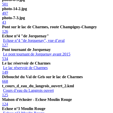
501
photo-14-2.jpg
497
photo-7-3.jpg
43
Pont sur le lac de Charmes, route Champigny-Changey
126
Ecluse n°4 "de Jorquenay"
Ecluse n°4 "de Jorquenay", vue d’aval
127
Pont tournant de Jorquenay
Le pont tournant de Jorquenay avant 2015
534
Le lac réservoir de Charmes
Le lac réservoir de Charmes
149
Débouché du Val de Gris sur le lac de Charmes
668
t_cours_d_eau_du_langrois_ouvert_2.kml
Cours d’eau du Langrois ouvert
125
Maison d’éclusier - Ecluse Moulin Rouge
124
Ecluse n°3 Moulin Rouge