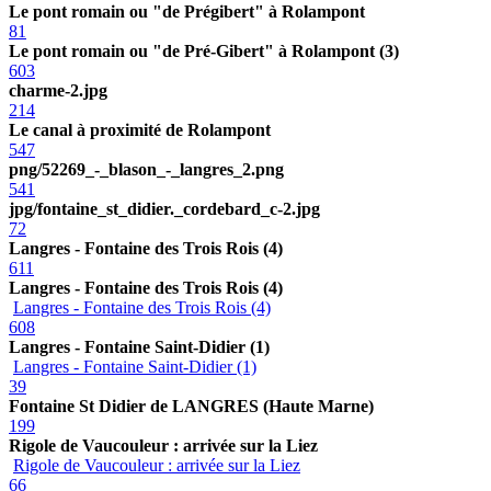
Le pont romain ou "de Prégibert" à Rolampont
81
Le pont romain ou "de Pré-Gibert" à Rolampont (3)
603
charme-2.jpg
214
Le canal à proximité de Rolampont
547
png/52269_-_blason_-_langres_2.png
541
jpg/fontaine_st_didier._cordebard_c-2.jpg
72
Langres - Fontaine des Trois Rois (4)
611
Langres - Fontaine des Trois Rois (4)
Langres - Fontaine des Trois Rois (4)
608
Langres - Fontaine Saint-Didier (1)
Langres - Fontaine Saint-Didier (1)
39
Fontaine St Didier de LANGRES (Haute Marne)
199
Rigole de Vaucouleur : arrivée sur la Liez
Rigole de Vaucouleur : arrivée sur la Liez
66