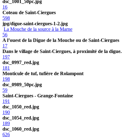
dsc_1001_50pc.jpg
16
Coteau de Saint-Ciergues
598
jpg/digue-saint-ciergues-1-2.jpg
La Mouche de la source à la Marne
56
A l’ouest de la Digue de la Mouche ou de Saint-Ciergues
17
Dans le village de Saint-Ciergues, à proximité de la digue.
197
dsc_0997_red.jpg
181
Monticule de tuf, tufière de Rolampont
198
dsc_0989_50pc.jpg
59
Saint-Ciergues - Grange-Fontaine
191
dsc_1050_red.jpg
190
dsc_1054_red.jpg
189
dsc_1060_red.jpg
626