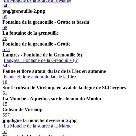
La Mouche de la source à la Marne
542
png/grenouille-2.png
69
Fontaine de la grenouille - Grotte et bassin
68
La fontaine de la grenouille
70
Fontaine de la grenouille - Grotte
613
Langres - Fontaine de la Grenouille (6)
Langres - Fontaine de la Grenouille (6)
543
Faune et flore autour du lac de la Liez en automne
Faune et flore autour du lac de la Liez
18
Sur le coteau de Vireloup, en aval de la digue de St-Ciergues
61
La Mouche - Aqueduc, sur le chemin du Moulin
15
Coteau de Vireloup
597
jpg/digue-la-mouche-deversoir-2.jpg
La Mouche de la source à la Marne
57