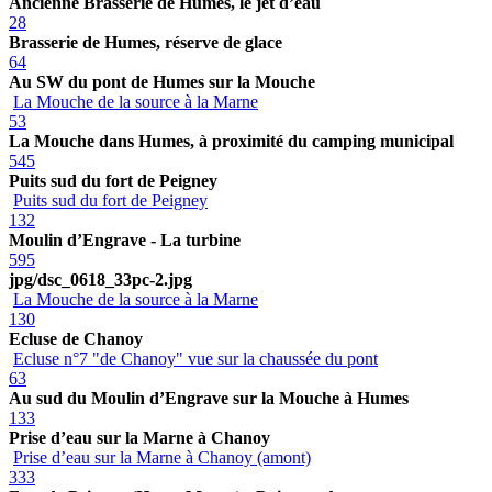
Ancienne Brasserie de Humes, le jet d’eau
28
Brasserie de Humes, réserve de glace
64
Au SW du pont de Humes sur la Mouche
La Mouche de la source à la Marne
53
La Mouche dans Humes, à proximité du camping municipal
545
Puits sud du fort de Peigney
Puits sud du fort de Peigney
132
Moulin d’Engrave - La turbine
595
jpg/dsc_0618_33pc-2.jpg
La Mouche de la source à la Marne
130
Ecluse de Chanoy
Ecluse n°7 "de Chanoy" vue sur la chaussée du pont
63
Au sud du Moulin d’Engrave sur la Mouche à Humes
133
Prise d’eau sur la Marne à Chanoy
Prise d’eau sur la Marne à Chanoy (amont)
333