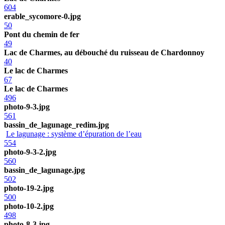
604
erable_sycomore-0.jpg
50
Pont du chemin de fer
49
Lac de Charmes, au débouché du ruisseau de Chardonnoy
40
Le lac de Charmes
67
Le lac de Charmes
496
photo-9-3.jpg
561
bassin_de_lagunage_redim.jpg
Le lagunage : système d’épuration de l’eau
554
photo-9-3-2.jpg
560
bassin_de_lagunage.jpg
502
photo-19-2.jpg
500
photo-10-2.jpg
498
photo-8-3.jpg