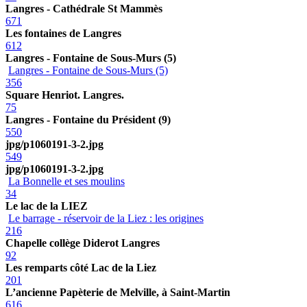
Langres - Cathédrale St Mammès
671
Les fontaines de Langres
612
Langres - Fontaine de Sous-Murs (5)
Langres - Fontaine de Sous-Murs (5)
356
Square Henriot. Langres.
75
Langres - Fontaine du Président (9)
550
jpg/p1060191-3-2.jpg
549
jpg/p1060191-3-2.jpg
La Bonnelle et ses moulins
34
Le lac de la LIEZ
Le barrage - réservoir de la Liez : les origines
216
Chapelle collège Diderot Langres
92
Les remparts côté Lac de la Liez
201
L’ancienne Papèterie de Melville, à Saint-Martin
616