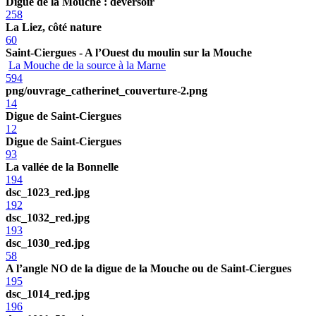
Digue de la Mouche : déversoir
258
La Liez, côté nature
60
Saint-Ciergues - A l’Ouest du moulin sur la Mouche
La Mouche de la source à la Marne
594
png/ouvrage_catherinet_couverture-2.png
14
Digue de Saint-Ciergues
12
Digue de Saint-Ciergues
93
La vallée de la Bonnelle
194
dsc_1023_red.jpg
192
dsc_1032_red.jpg
193
dsc_1030_red.jpg
58
A l’angle NO de la digue de la Mouche ou de Saint-Ciergues
195
dsc_1014_red.jpg
196