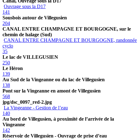
Canal, Ouvrage sous la D17
Ouvrage sous la D17
141
Sousbois autour de Villegusien
204
CANAL ENTRE CHAMPAGNE ET BOURGOGNE, sur le
chemin de halage (Sud)
CANAL ENTRE CHAMPAGNE ET BOURGOGNE, randonnée
cyclo
35
Le lac de VILLEGUSIEN
250
Le Héron
139
Au Sud de la Vingeanne ou du lac de Villegusien
138
Pont sur la Vingeanne en amont de Villegusien
568
jpg/dsc_0097_red-2.jpg
La Vingeanne - Gestion de l’eau
140
Au bord de Villegusien, à proximité de l’arrivée de la
Vingeanne
142
Réservoir de Villegusien - Ouvrage de prise d’eau