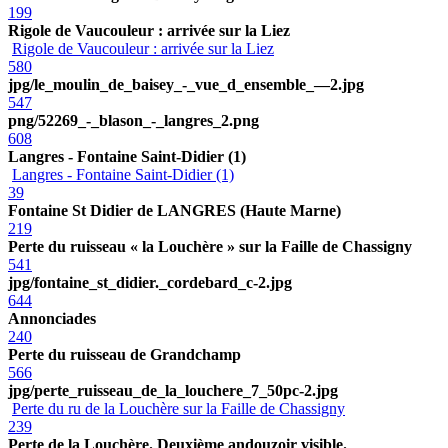
199
Rigole de Vaucouleur : arrivée sur la Liez
Rigole de Vaucouleur : arrivée sur la Liez
580
jpg/le_moulin_de_baisey_-_vue_d_ensemble_—2.jpg
547
png/52269_-_blason_-_langres_2.png
608
Langres - Fontaine Saint-Didier (1)
Langres - Fontaine Saint-Didier (1)
39
Fontaine St Didier de LANGRES (Haute Marne)
219
Perte du ruisseau « la Louchère » sur la Faille de Chassigny
541
jpg/fontaine_st_didier._cordebard_c-2.jpg
644
Annonciades
240
Perte du ruisseau de Grandchamp
566
jpg/perte_ruisseau_de_la_louchere_7_50pc-2.jpg
Perte du ru de la Louchère sur la Faille de Chassigny
239
Perte de la Louchère. Deuxième andouzoir visible.