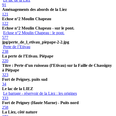
Le lac de la Liez
91
Aménagements des abords de la Liez
121
Ecluse n°2 Moulin Chapeau
122
Ecluse n°2 Moulin Chapeau - sur le pont.
Ecluse n°2 Moulin Chapeau : le pont.
577
jpg/perte_de_l_etivau_piepape-2-2.jpg
Perte de l’Etivau
238
La perte de l’Etivau. Piépape
220
Titre : Perte d’un ruisseau (l’Etivau) sur la Faille de Chassigny
à Piépape
323
Fort de Peigney, puits sud
34
Le lac de la LIEZ
Le barrage - réservoir de la Liez : les origines
333
Fort de Peigney (Haute Marne) - Puits nord
258
La Liez, côté nature