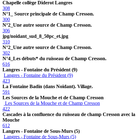
Chapelle collège Diderot Langres
308
N°1_ Source principale de Champ Cresson.
300
N°2_Une autre source de Champ Cresson.
306
jpg/noidant_sud_8_50pc_et.jpg
310
N°2_Une autre source de Champ Cresson.
302
N°4_Les débuts* du ruisseau de Champ Cresson.
616
Langres - Fontaine du Président (9)
Langres - Fontaine du Président (9)
423
La Fontaine Badin (dans Noidant). Village.
591
Les Sources de la Mouche et de Champ Cresson
Les Sources de la Mouche et de Champ Cresson
422
Cascades à la confluence du ruisseau de champ Cresson avec la
Mouche
612
Langres - Fontaine de Sous-Murs (5)
Langres - Fontaine de Sous-Murs (5)