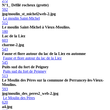
272
N°1_ Défilé rocheux (grotte)
592
jpg/moulin_st_michel2web-2.jpg
Le moulin Saint-Michel
512
Le moulin Saint-Michel à Vieux-Moulins.
180
Lac de la Liez
603
charme-2.jpg
543
Faune et flore autour du lac de la Liez en automne
Faune et flore autour du lac de la Liez
545
Puits sud du fort de Peigney
Puits sud du fort de Peigney
513
Le Moulin des Pères sur la commune de Perrancey-les-Vieux-
Moulins.
593
jpg/moulin_des_peres2_web-2.jpg
Le Moulin des Pères
620
a4.jpg