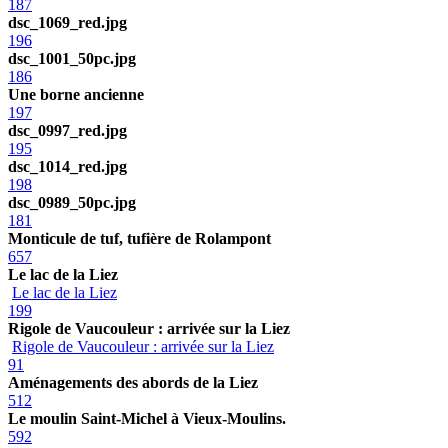
187
dsc_1069_red.jpg
196
dsc_1001_50pc.jpg
186
Une borne ancienne
197
dsc_0997_red.jpg
195
dsc_1014_red.jpg
198
dsc_0989_50pc.jpg
181
Monticule de tuf, tufière de Rolampont
657
Le lac de la Liez
Le lac de la Liez
199
Rigole de Vaucouleur : arrivée sur la Liez
Rigole de Vaucouleur : arrivée sur la Liez
91
Aménagements des abords de la Liez
512
Le moulin Saint-Michel à Vieux-Moulins.
592