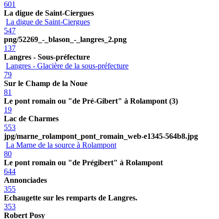
601
La digue de Saint-Ciergues
La digue de Saint-Ciergues
547
png/52269_-_blason_-_langres_2.png
137
Langres - Sous-préfecture
Langres - Glacière de la sous-préfecture
79
Sur le Champ de la Noue
81
Le pont romain ou "de Pré-Gibert" à Rolampont (3)
19
Lac de Charmes
553
jpg/marne_rolampont_pont_romain_web-e1345-564b8.jpg
La Marne de la source à Rolampont
80
Le pont romain ou "de Prégibert" à Rolampont
644
Annonciades
355
Echaugette sur les remparts de Langres.
353
Robert Posy