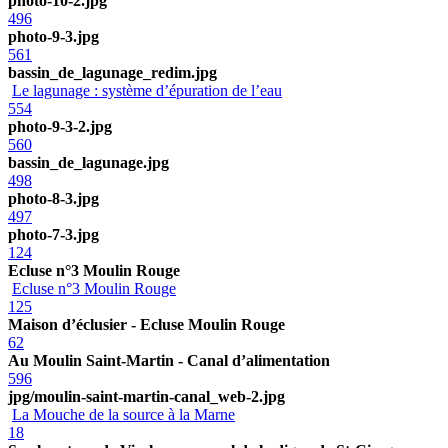
photo-10-2.jpg
496
photo-9-3.jpg
561
bassin_de_lagunage_redim.jpg
Le lagunage : système d’épuration de l’eau
554
photo-9-3-2.jpg
560
bassin_de_lagunage.jpg
498
photo-8-3.jpg
497
photo-7-3.jpg
124
Ecluse n°3 Moulin Rouge
Ecluse n°3 Moulin Rouge
125
Maison d’éclusier - Ecluse Moulin Rouge
62
Au Moulin Saint-Martin - Canal d’alimentation
596
jpg/moulin-saint-martin-canal_web-2.jpg
La Mouche de la source à la Marne
18