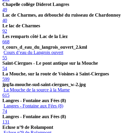
Chapelle collège Diderot Langres
49
Lac de Charmes, au débouché du ruisseau de Chardonnoy
40
Le lac de Charmes
92
Les remparts côté Lac de la Liez
668
t_cours_d_eau_du_langrois_ouvert_2.kml
Cours d’eau du Langrois ouvert
55
Saint-Ciergues - Le pont antique sur la Mouche
54
La Mouche, sur la route de Voisines à Saint-Ciergues
599
jpg/la-mouche-sud-saint-ciergues_w-2.jpg
La Mouche de la source à la Marne
615
Langres - Fontaine aux Fées (8)
Langres - Fontaine aux Fées (8)
74
Langres - Fontaine aux Fées (8)
131
Ecluse n°9 de Rolampont
Ecluse n°9 de Rolampont