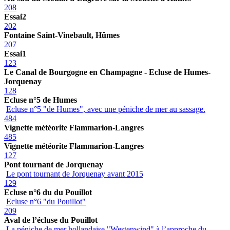
208
Essai2
202
Fontaine Saint-Vinebault, Hûmes
207
Essai1
123
Le Canal de Bourgogne en Champagne - Ecluse de Humes-
Jorquenay
128
Ecluse n°5 de Humes
Ecluse n°5 "de Humes", avec une péniche de mer au sassage.
484
Vignette météorite Flammarion-Langres
485
Vignette météorite Flammarion-Langres
127
Pont tournant de Jorquenay
Le pont tournant de Jorquenay avant 2015
129
Ecluse n°6 du du Pouillot
Ecluse n°6 "du Pouillot"
209
Aval de l’écluse du Pouillot
La péniche de mer hollandaise "Westenwind" à l’approche du