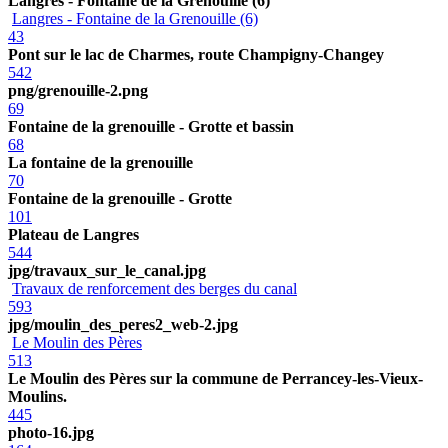
Langres - Fontaine de la Grenouille (6)
Langres - Fontaine de la Grenouille (6)
43
Pont sur le lac de Charmes, route Champigny-Changey
542
png/grenouille-2.png
69
Fontaine de la grenouille - Grotte et bassin
68
La fontaine de la grenouille
70
Fontaine de la grenouille - Grotte
101
Plateau de Langres
544
jpg/travaux_sur_le_canal.jpg
Travaux de renforcement des berges du canal
593
jpg/moulin_des_peres2_web-2.jpg
Le Moulin des Pères
513
Le Moulin des Pères sur la commune de Perrancey-les-Vieux-
Moulins.
445
photo-16.jpg