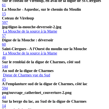
Sur le coteau de Vireloup, en aval de la digue de St-Ciergues
61
La Mouche - Aqueduc, sur le chemin du Moulin
15
Coteau de Vireloup
597
jpg/digue-la-mouche-deversoir-2.jpg
La Mouche de la source à la Marne
57
Digue de la Mouche : déversoir
60
Saint-Ciergues - A l’Ouest du moulin sur la Mouche
La Mouche de la source à la Marne
46
Sur le remblai de la digue de Charmes, côté sud
144
Au sud de la digue de Charmes
Digue de Charmes vue du Sud
45
A l’emplanture sud de la digue de Charmes, côté lac
594
png/ouvrage_catherinet_couverture-2.png
44
Sur la berge du lac, au Sud de la digue de Charmes
14