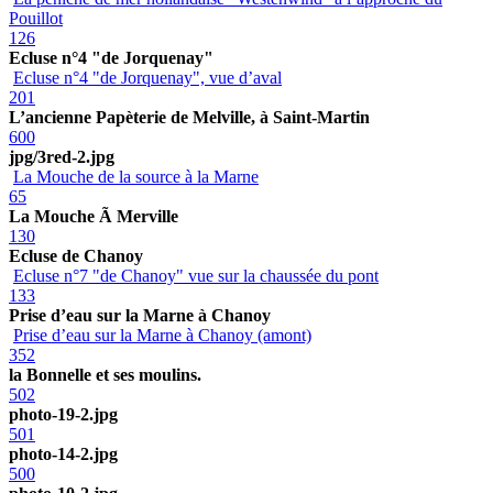
Pouillot
126
Ecluse n°4 "de Jorquenay"
Ecluse n°4 "de Jorquenay", vue d’aval
201
L’ancienne Papèterie de Melville, à Saint-Martin
600
jpg/3red-2.jpg
La Mouche de la source à la Marne
65
La Mouche Ã Merville
130
Ecluse de Chanoy
Ecluse n°7 "de Chanoy" vue sur la chaussée du pont
133
Prise d’eau sur la Marne à Chanoy
Prise d’eau sur la Marne à Chanoy (amont)
352
la Bonnelle et ses moulins.
502
photo-19-2.jpg
501
photo-14-2.jpg
500