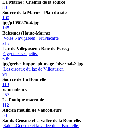
La Marne : Chemin de la source
83
Source de la Marne - Plan du site
100
jpg/p1050876-4.jpg
145
Balesmes (Haute-Marne)
Voies Navigables - Fluviacarte
215
Lac de Villegusien : Baie de Percey
Cygne et ses petits.
606
jpg/grebe_huppe_plumage_hivernal-2.jpg
Les oiseaux du lac de Villegusien
94
Source de La Bonnelle
110
Vaucouleurs
257
La Foulque macroule
112
Ancien moulin de Vaucouleurs
531
Saints-Geosme et la vallée de la Bonnelle.
Saints-Geosme et la vallée de la Bonnelle.