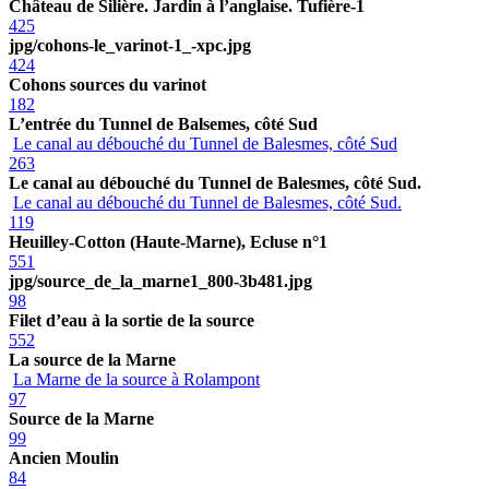
Château de Silière. Jardin à l’anglaise. Tufière-1
425
jpg/cohons-le_varinot-1_-xpc.jpg
424
Cohons sources du varinot
182
L’entrée du Tunnel de Balsemes, côté Sud
Le canal au débouché du Tunnel de Balesmes, côté Sud
263
Le canal au débouché du Tunnel de Balesmes, côté Sud.
Le canal au débouché du Tunnel de Balesmes, côté Sud.
119
Heuilley-Cotton (Haute-Marne), Ecluse n°1
551
jpg/source_de_la_marne1_800-3b481.jpg
98
Filet d’eau à la sortie de la source
552
La source de la Marne
La Marne de la source à Rolampont
97
Source de la Marne
99
Ancien Moulin
84