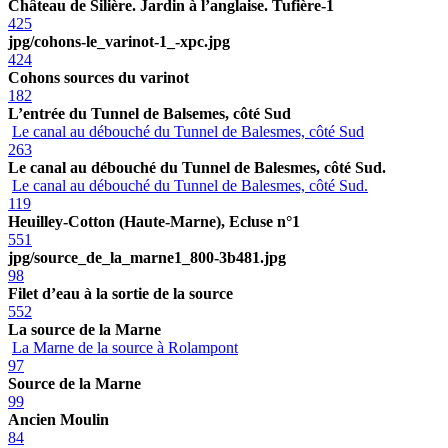
Château de Silière. Jardin à l’anglaise. Tufière-1
425
jpg/cohons-le_varinot-1_-xpc.jpg
424
Cohons sources du varinot
182
L’entrée du Tunnel de Balsemes, côté Sud
Le canal au débouché du Tunnel de Balesmes, côté Sud
263
Le canal au débouché du Tunnel de Balesmes, côté Sud.
Le canal au débouché du Tunnel de Balesmes, côté Sud.
119
Heuilley-Cotton (Haute-Marne), Ecluse n°1
551
jpg/source_de_la_marne1_800-3b481.jpg
98
Filet d’eau à la sortie de la source
552
La source de la Marne
La Marne de la source à Rolampont
97
Source de la Marne
99
Ancien Moulin
84