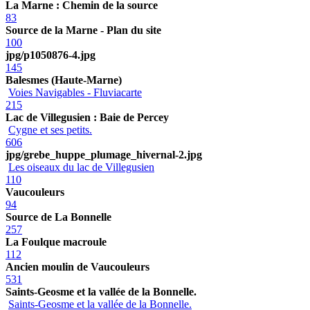
La Marne : Chemin de la source
83
Source de la Marne - Plan du site
100
jpg/p1050876-4.jpg
145
Balesmes (Haute-Marne)
Voies Navigables - Fluviacarte
215
Lac de Villegusien : Baie de Percey
Cygne et ses petits.
606
jpg/grebe_huppe_plumage_hivernal-2.jpg
Les oiseaux du lac de Villegusien
110
Vaucouleurs
94
Source de La Bonnelle
257
La Foulque macroule
112
Ancien moulin de Vaucouleurs
531
Saints-Geosme et la vallée de la Bonnelle.
Saints-Geosme et la vallée de la Bonnelle.