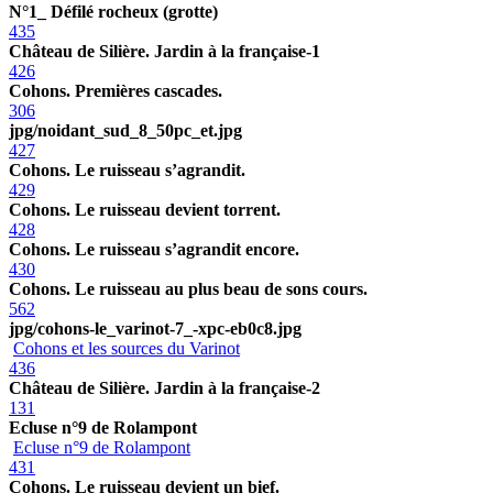
N°1_ Défilé rocheux (grotte)
435
Château de Silière. Jardin à la française-1
426
Cohons. Premières cascades.
306
jpg/noidant_sud_8_50pc_et.jpg
427
Cohons. Le ruisseau s’agrandit.
429
Cohons. Le ruisseau devient torrent.
428
Cohons. Le ruisseau s’agrandit encore.
430
Cohons. Le ruisseau au plus beau de sons cours.
562
jpg/cohons-le_varinot-7_-xpc-eb0c8.jpg
Cohons et les sources du Varinot
436
Château de Silière. Jardin à la française-2
131
Ecluse n°9 de Rolampont
Ecluse n°9 de Rolampont
431
Cohons. Le ruisseau devient un bief.