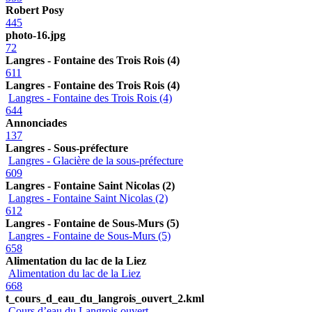
Robert Posy
445
photo-16.jpg
72
Langres - Fontaine des Trois Rois (4)
611
Langres - Fontaine des Trois Rois (4)
Langres - Fontaine des Trois Rois (4)
644
Annonciades
137
Langres - Sous-préfecture
Langres - Glacière de la sous-préfecture
609
Langres - Fontaine Saint Nicolas (2)
Langres - Fontaine Saint Nicolas (2)
612
Langres - Fontaine de Sous-Murs (5)
Langres - Fontaine de Sous-Murs (5)
658
Alimentation du lac de la Liez
Alimentation du lac de la Liez
668
t_cours_d_eau_du_langrois_ouvert_2.kml
Cours d’eau du Langrois ouvert