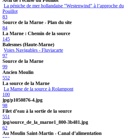
Aval de l’écluse du Pouillot
La péniche de mer hollandaise "Westenwind" à l’approche du
Pouillot
83
Source de la Marne - Plan du site
84
La Marne : Chemin de la source
145
Balesmes (Haute-Marne)
Voies Navigables - Fluviacarte
97
Source de la Marne
99
Ancien Moulin
552
La source de la Marne
La Marne de la source à Rolampont
100
jpg/p1050876-4.jpg
98
Filet d’eau à la sortie de la source
551
jpg/source_de_la_marne1_800-3b481.jpg
62
Au Moulin Saint-Martin - Canal d’alimentation