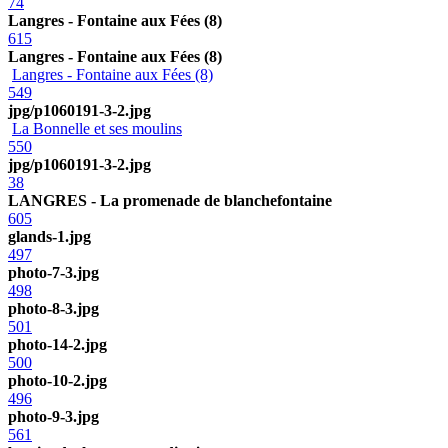
74
Langres - Fontaine aux Fées (8)
615
Langres - Fontaine aux Fées (8)
Langres - Fontaine aux Fées (8)
549
jpg/p1060191-3-2.jpg
La Bonnelle et ses moulins
550
jpg/p1060191-3-2.jpg
38
LANGRES - La promenade de blanchefontaine
605
glands-1.jpg
497
photo-7-3.jpg
498
photo-8-3.jpg
501
photo-14-2.jpg
500
photo-10-2.jpg
496
photo-9-3.jpg
561