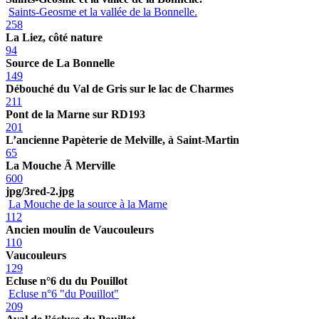
Saints-Geosme et la vallée de la Bonnelle.
258
La Liez, côté nature
94
Source de La Bonnelle
149
Débouché du Val de Gris sur le lac de Charmes
211
Pont de la Marne sur RD193
201
L’ancienne Papèterie de Melville, à Saint-Martin
65
La Mouche Ã Merville
600
jpg/3red-2.jpg
La Mouche de la source à la Marne
112
Ancien moulin de Vaucouleurs
110
Vaucouleurs
129
Ecluse n°6 du du Pouillot
Ecluse n°6 "du Pouillot"
209