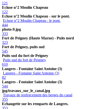
121
Ecluse n°2 Moulin Chapeau
122
Ecluse n°2 Moulin Chapeau - sur le pont.
Ecluse n°2 Moulin Chapeau : le pont.
444
photo-9.jpg
333
Fort de Peigney (Haute Marne) - Puits nord
323
Fort de Peigney, puits sud
545
Puits sud du fort de Peigney
Puits sud du fort de Peigney
610
Langres - Fontaine Saint Antoine (3)
Langres - Fontaine Saint Antoine (3)
82
Langres - Fontaine Saint Antoine (3)
544
jpg/travaux_sur_le_canal.jpg
Travaux de renforcement des berges du canal
355
Echaugette sur les remparts de Langres.
353