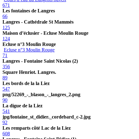
671
Les fontaines de Langres
66
Langres - Cathédrale St Mammès
125
Maison d’éclusier - Ecluse Moulin Rouge
124
Ecluse n°3 Moulin Rouge
Ecluse n°3 Moulin Rouge
71
Langres - Fontaine Saint Nicolas (2)
356
Square Henriot. Langres.
89
Les bords de la la Liez
547
png/52269_-_blason_-_langres_2.png
90
La digue de la Liez
541
jpg/fontaine_st_didier._cordebard_c-2.jpg
92
Les remparts côté Lac de la Liez
608