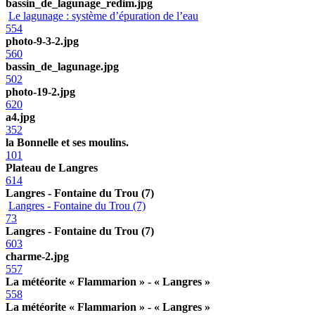
bassin_de_lagunage_redim.jpg
Le lagunage : système d’épuration de l’eau
554
photo-9-3-2.jpg
560
bassin_de_lagunage.jpg
502
photo-19-2.jpg
620
a4.jpg
352
la Bonnelle et ses moulins.
101
Plateau de Langres
614
Langres - Fontaine du Trou (7)
Langres - Fontaine du Trou (7)
73
Langres - Fontaine du Trou (7)
603
charme-2.jpg
557
La météorite « Flammarion » - « Langres »
558
La météorite « Flammarion » - « Langres »