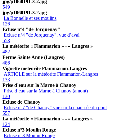
jpg/p1060191-3-2.jpg
549
jpg/p1060191-3-2.jpg
La Bonnelle et ses moulins
126
Ecluse n°4 "de Jorquenay"
Ecluse n°4 "de Jorquenay", vue d’aval
558
La météorite « Flammarion » - « Langres »
482
Ferme Sainte Anne (Langres)
486
Vignette météorite Flammarion-Langres
ARTICLE sur la météorite Flammarion-Langres
133
Prise d’eau sur la Marne à Chanoy
Prise d’eau sur la Marne à Chanoy (amont)
130
Ecluse de Chanoy
Ecluse n°7 "de Chanoy" vue sur la chaussée du pont
557
La météorite « Flammarion » - « Langres »
124
Ecluse n°3 Moulin Rouge
Ecluse n°3 Moulin Rouge