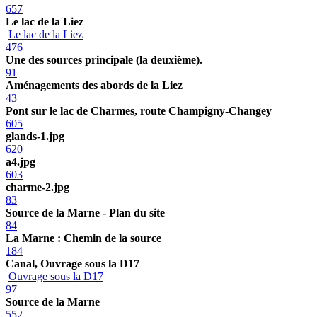
657
Le lac de la Liez
Le lac de la Liez
476
Une des sources principale (la deuxième).
91
Aménagements des abords de la Liez
43
Pont sur le lac de Charmes, route Champigny-Changey
605
glands-1.jpg
620
a4.jpg
603
charme-2.jpg
83
Source de la Marne - Plan du site
84
La Marne : Chemin de la source
184
Canal, Ouvrage sous la D17
Ouvrage sous la D17
97
Source de la Marne
552