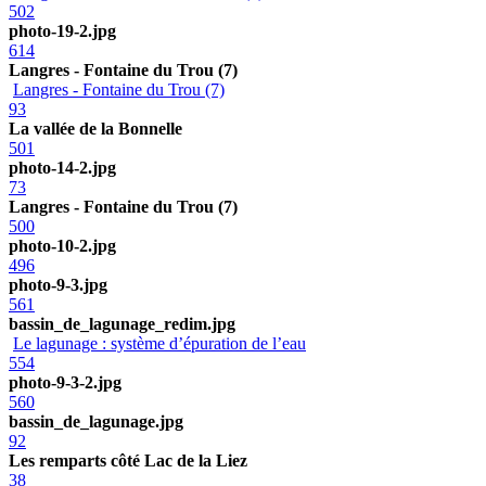
502
photo-19-2.jpg
614
Langres - Fontaine du Trou (7)
Langres - Fontaine du Trou (7)
93
La vallée de la Bonnelle
501
photo-14-2.jpg
73
Langres - Fontaine du Trou (7)
500
photo-10-2.jpg
496
photo-9-3.jpg
561
bassin_de_lagunage_redim.jpg
Le lagunage : système d’épuration de l’eau
554
photo-9-3-2.jpg
560
bassin_de_lagunage.jpg
92
Les remparts côté Lac de la Liez
38