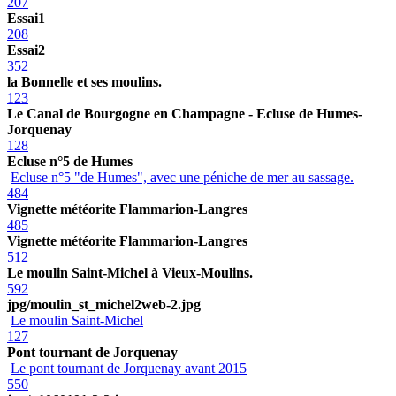
207
Essai1
208
Essai2
352
la Bonnelle et ses moulins.
123
Le Canal de Bourgogne en Champagne - Ecluse de Humes-
Jorquenay
128
Ecluse n°5 de Humes
Ecluse n°5 "de Humes", avec une péniche de mer au sassage.
484
Vignette météorite Flammarion-Langres
485
Vignette météorite Flammarion-Langres
512
Le moulin Saint-Michel à Vieux-Moulins.
592
jpg/moulin_st_michel2web-2.jpg
Le moulin Saint-Michel
127
Pont tournant de Jorquenay
Le pont tournant de Jorquenay avant 2015
550