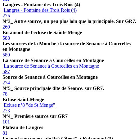
Langres - Fontaine des Trois Rois (4)
Langres - Fontaine des Trois Rois (4)
275
N°3_ Autre source, un peu plus loin que la principale. Sur GR7.
260
En amont de l’écluse de Sainte Menge
588
Les sources de la Mouche : la source de Senance à Courcelles
en Montagne
589
La source de Senance à Courcelles en Montagne
La source de Senance à Courcelles en Montagne
587
Source de Senance à Courcelles en Montagne
274
N°5_ Source principale dite de Seance. sur GR7.
78
Ecluse Saint-Menge
Ecluse n°8 "de St Menge"
273
N°4_ Première source sur GR7
101
Plateau de Langres
81
Le pont romain ou "de Pré-Gibert" à Rolampont (3)