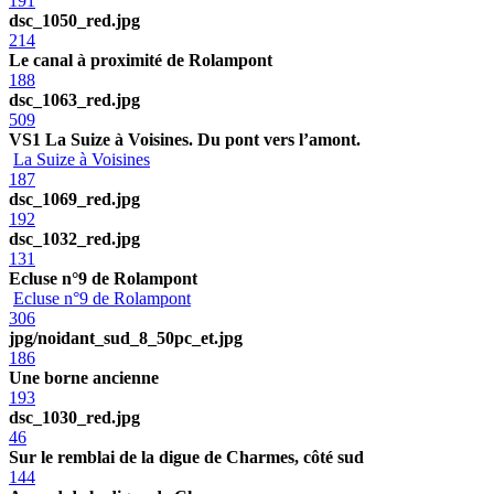
191
dsc_1050_red.jpg
214
Le canal à proximité de Rolampont
188
dsc_1063_red.jpg
509
VS1 La Suize à Voisines. Du pont vers l’amont.
La Suize à Voisines
187
dsc_1069_red.jpg
192
dsc_1032_red.jpg
131
Ecluse n°9 de Rolampont
Ecluse n°9 de Rolampont
306
jpg/noidant_sud_8_50pc_et.jpg
186
Une borne ancienne
193
dsc_1030_red.jpg
46
Sur le remblai de la digue de Charmes, côté sud
144