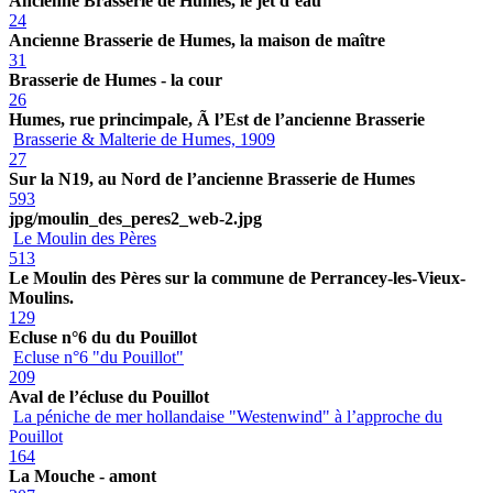
Ancienne Brasserie de Humes, le jet d’eau
24
Ancienne Brasserie de Humes, la maison de maître
31
Brasserie de Humes - la cour
26
Humes, rue princimpale, Ã l’Est de l’ancienne Brasserie
Brasserie & Malterie de Humes, 1909
27
Sur la N19, au Nord de l’ancienne Brasserie de Humes
593
jpg/moulin_des_peres2_web-2.jpg
Le Moulin des Pères
513
Le Moulin des Pères sur la commune de Perrancey-les-Vieux-
Moulins.
129
Ecluse n°6 du du Pouillot
Ecluse n°6 "du Pouillot"
209
Aval de l’écluse du Pouillot
La péniche de mer hollandaise "Westenwind" à l’approche du
Pouillot
164
La Mouche - amont