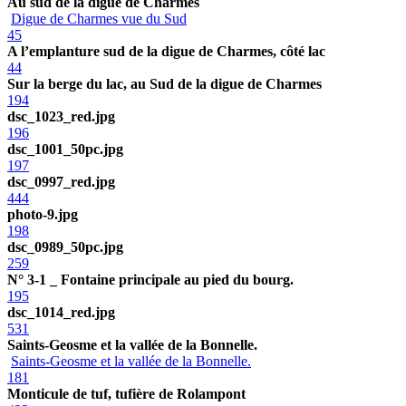
Au sud de la digue de Charmes
Digue de Charmes vue du Sud
45
A l’emplanture sud de la digue de Charmes, côté lac
44
Sur la berge du lac, au Sud de la digue de Charmes
194
dsc_1023_red.jpg
196
dsc_1001_50pc.jpg
197
dsc_0997_red.jpg
444
photo-9.jpg
198
dsc_0989_50pc.jpg
259
N° 3-1 _ Fontaine principale au pied du bourg.
195
dsc_1014_red.jpg
531
Saints-Geosme et la vallée de la Bonnelle.
Saints-Geosme et la vallée de la Bonnelle.
181
Monticule de tuf, tufière de Rolampont