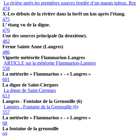
La rivière après les premières sources bordée d’un marais tufeux. Re
474
X-Les débuts de la rivière dans la forêt un km après l’étang.
475
L’ étang vu de la digue.
476
Une des sources principale (la deuxième).
482
Ferme Sainte Anne (Langres)
486
Vignette météorite Flammarion-Langres
ARTICLE sur la météorite Flammarion-Langres
558
La météorite « Flammarion » - « Langres »
601
La digue de Saint-Ciergues
La digue de Saint-Ciergues
613
Langres - Fontaine de la Grenouille (6)
Langres - Fontaine de la Grenouille (6)
557
La météorite « Flammarion » - « Langres »
68
La fontaine de la grenouille
69