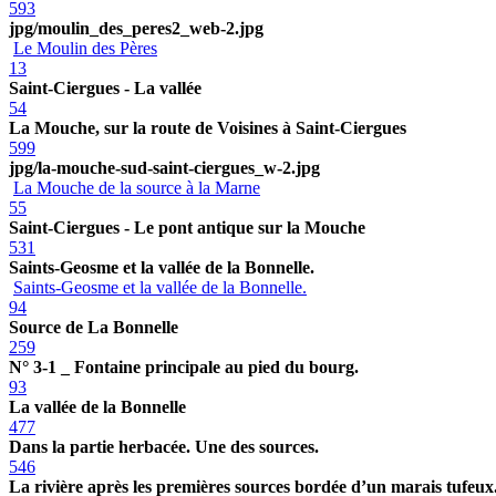
593
jpg/moulin_des_peres2_web-2.jpg
Le Moulin des Pères
13
Saint-Ciergues - La vallée
54
La Mouche, sur la route de Voisines à Saint-Ciergues
599
jpg/la-mouche-sud-saint-ciergues_w-2.jpg
La Mouche de la source à la Marne
55
Saint-Ciergues - Le pont antique sur la Mouche
531
Saints-Geosme et la vallée de la Bonnelle.
Saints-Geosme et la vallée de la Bonnelle.
94
Source de La Bonnelle
259
N° 3-1 _ Fontaine principale au pied du bourg.
93
La vallée de la Bonnelle
477
Dans la partie herbacée. Une des sources.
546
La rivière après les premières sources bordée d’un marais tufeu