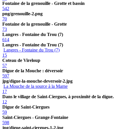
Fontaine de la grenouille - Grotte et bassin
542
png/grenouille-2.png
70
Fontaine de la grenouille - Grotte
73
Langres - Fontaine du Trou (7)
614
Langres - Fontaine du Trou (7)
Langres - Fontaine du Trou (7)
15
Coteau de Vireloup
57
Digue de la Mouche : déversoir
597
jpg/digue-la-mouche-deversoir-2.jpg
La Mouche de la source à la Marne
17
Dans le village de Saint-Ciergues, à proximité de la digue.
12
Digue de Saint-Ciergues
59
Saint-Ciergues - Grange-Fontaine
598
jpg/digue-saint-ciergues-1-2.jpg