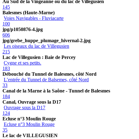
Au Sud de la Vingeanne ou du lac de Villegusien
145
Balesmes (Haute-Marne)
Voies Navigables - Fluviacarte
100
jpg/p1050876-4.jpg
606
jpg/grebe_huppe_plumage_hivernal-2.jpg
Les oiseaux du lac de Villegusien
215
Lac de Villegusien : Baie de Percey
Cygne et ses petits.
183
Débouché du Tunnel de Balesmes, côté Nord
L’entrée du Tunnel de Balsemes, côté Nord
33
Canal de la Marne à la Saône - Tunnel de Balesmes
184
Canal, Ouvrage sous la D17
Ouvrage sous la D17
124
Ecluse n°3 Moulin Rouge
Ecluse n°3 Moulin Rouge
35
Le lac de VILLEGUSIEN