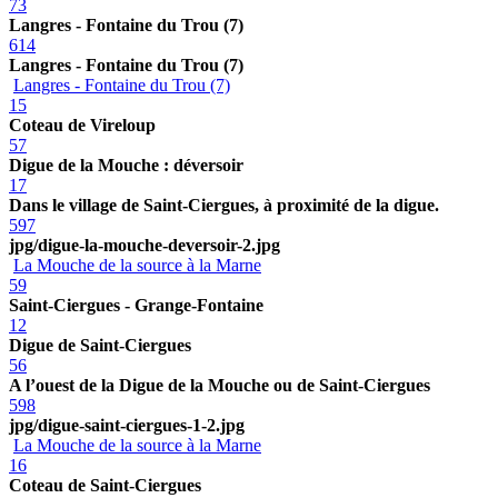
73
Langres - Fontaine du Trou (7)
614
Langres - Fontaine du Trou (7)
Langres - Fontaine du Trou (7)
15
Coteau de Vireloup
57
Digue de la Mouche : déversoir
17
Dans le village de Saint-Ciergues, à proximité de la digue.
597
jpg/digue-la-mouche-deversoir-2.jpg
La Mouche de la source à la Marne
59
Saint-Ciergues - Grange-Fontaine
12
Digue de Saint-Ciergues
56
A l’ouest de la Digue de la Mouche ou de Saint-Ciergues
598
jpg/digue-saint-ciergues-1-2.jpg
La Mouche de la source à la Marne
16
Coteau de Saint-Ciergues