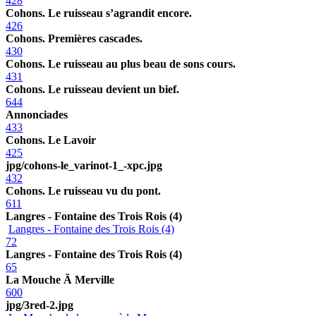
428
Cohons. Le ruisseau s’agrandit encore.
426
Cohons. Premières cascades.
430
Cohons. Le ruisseau au plus beau de sons cours.
431
Cohons. Le ruisseau devient un bief.
644
Annonciades
433
Cohons. Le Lavoir
425
jpg/cohons-le_varinot-1_-xpc.jpg
432
Cohons. Le ruisseau vu du pont.
611
Langres - Fontaine des Trois Rois (4)
Langres - Fontaine des Trois Rois (4)
72
Langres - Fontaine des Trois Rois (4)
65
La Mouche Ã Merville
600
jpg/3red-2.jpg