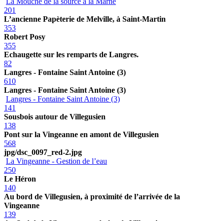
La Mouche de la source à la Marne
201
L’ancienne Papèterie de Melville, à Saint-Martin
353
Robert Posy
355
Echaugette sur les remparts de Langres.
82
Langres - Fontaine Saint Antoine (3)
610
Langres - Fontaine Saint Antoine (3)
Langres - Fontaine Saint Antoine (3)
141
Sousbois autour de Villegusien
138
Pont sur la Vingeanne en amont de Villegusien
568
jpg/dsc_0097_red-2.jpg
La Vingeanne - Gestion de l’eau
250
Le Héron
140
Au bord de Villegusien, à proximité de l’arrivée de la
Vingeanne
139