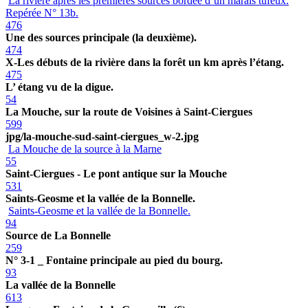
La rivière après les premières sources bordée d’un marais tufeux.
Repérée N° 13b.
476
Une des sources principale (la deuxième).
474
X-Les débuts de la rivière dans la forêt un km après l’étang.
475
L’ étang vu de la digue.
54
La Mouche, sur la route de Voisines à Saint-Ciergues
599
jpg/la-mouche-sud-saint-ciergues_w-2.jpg
La Mouche de la source à la Marne
55
Saint-Ciergues - Le pont antique sur la Mouche
531
Saints-Geosme et la vallée de la Bonnelle.
Saints-Geosme et la vallée de la Bonnelle.
94
Source de La Bonnelle
259
N° 3-1 _ Fontaine principale au pied du bourg.
93
La vallée de la Bonnelle
613