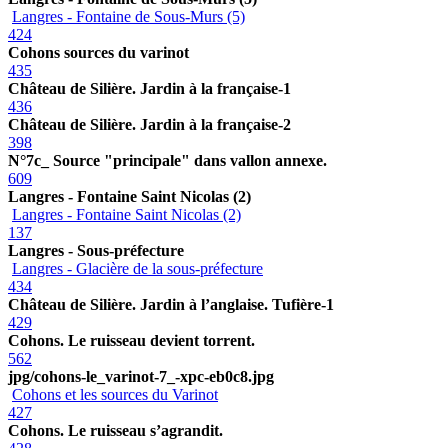
Langres - Fontaine de Sous-Murs (5)
424
Cohons sources du varinot
435
Château de Silière. Jardin à la française-1
436
Château de Silière. Jardin à la française-2
398
N°7c_ Source "principale" dans vallon annexe.
609
Langres - Fontaine Saint Nicolas (2)
Langres - Fontaine Saint Nicolas (2)
137
Langres - Sous-préfecture
Langres - Glacière de la sous-préfecture
434
Château de Silière. Jardin à l’anglaise. Tufière-1
429
Cohons. Le ruisseau devient torrent.
562
jpg/cohons-le_varinot-7_-xpc-eb0c8.jpg
Cohons et les sources du Varinot
427
Cohons. Le ruisseau s’agrandit.