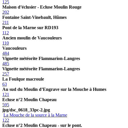
125
Maison d’éclusier - Ecluse Moulin Rouge
202
Fontaine Saint-Vinebault, Hûmes
211
Pont de la Marne sur RD193
112
Ancien moulin de Vaucouleurs
110
Vaucouleurs
484
Vignette météorite Flammarion-Langres
485
Vignette météorite Flammarion-Langres
257
La Foulque macroule
63
Au sud du Moulin d’Engrave sur la Mouche à Humes
121
Ecluse n°2 Moulin Chapeau
595
jpg/dsc_0618_33pc-2.jpg
La Mouche de la source à la Marne
122
Ecluse n°2 Moulin Chapeau - sur le pont.