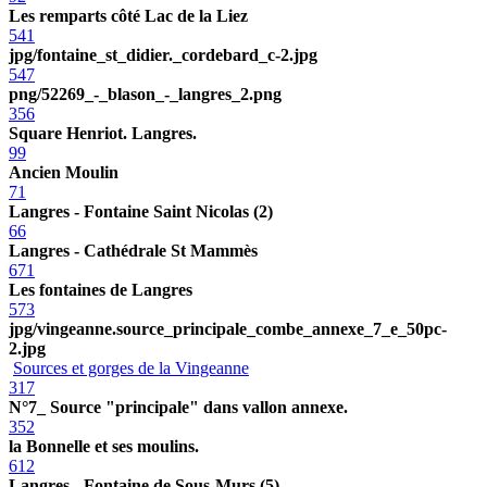
Les remparts côté Lac de la Liez
541
jpg/fontaine_st_didier._cordebard_c-2.jpg
547
png/52269_-_blason_-_langres_2.png
356
Square Henriot. Langres.
99
Ancien Moulin
71
Langres - Fontaine Saint Nicolas (2)
66
Langres - Cathédrale St Mammès
671
Les fontaines de Langres
573
jpg/vingeanne.source_principale_combe_annexe_7_e_50pc-
2.jpg
Sources et gorges de la Vingeanne
317
N°7_ Source "principale" dans vallon annexe.
352
la Bonnelle et ses moulins.
612
Langres - Fontaine de Sous-Murs (5)