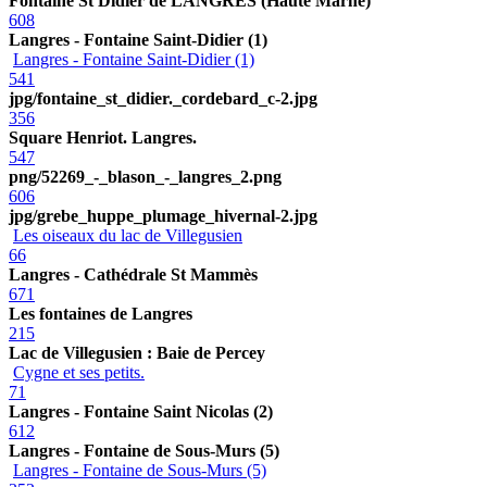
Fontaine St Didier de LANGRES (Haute Marne)
608
Langres - Fontaine Saint-Didier (1)
Langres - Fontaine Saint-Didier (1)
541
jpg/fontaine_st_didier._cordebard_c-2.jpg
356
Square Henriot. Langres.
547
png/52269_-_blason_-_langres_2.png
606
jpg/grebe_huppe_plumage_hivernal-2.jpg
Les oiseaux du lac de Villegusien
66
Langres - Cathédrale St Mammès
671
Les fontaines de Langres
215
Lac de Villegusien : Baie de Percey
Cygne et ses petits.
71
Langres - Fontaine Saint Nicolas (2)
612
Langres - Fontaine de Sous-Murs (5)
Langres - Fontaine de Sous-Murs (5)