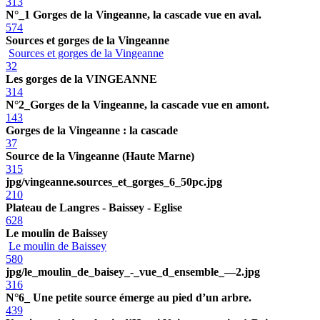
313
N°_1 Gorges de la Vingeanne, la cascade vue en aval.
574
Sources et gorges de la Vingeanne
Sources et gorges de la Vingeanne
32
Les gorges de la VINGEANNE
314
N°2_Gorges de la Vingeanne, la cascade vue en amont.
143
Gorges de la Vingeanne : la cascade
37
Source de la Vingeanne (Haute Marne)
315
jpg/vingeanne.sources_et_gorges_6_50pc.jpg
210
Plateau de Langres - Baissey - Eglise
628
Le moulin de Baissey
Le moulin de Baissey
580
jpg/le_moulin_de_baisey_-_vue_d_ensemble_—2.jpg
316
N°6_ Une petite source émerge au pied d’un arbre.
439