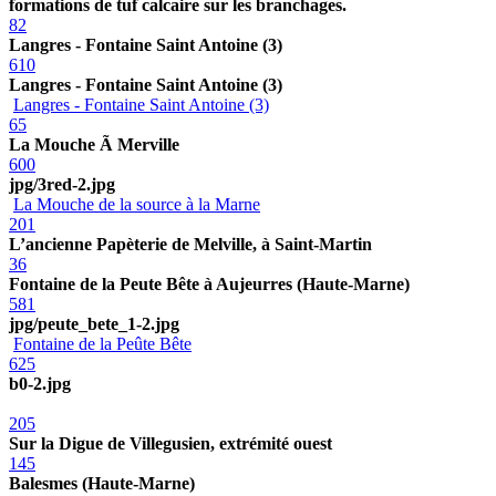
formations de tuf calcaire sur les branchages.
82
Langres - Fontaine Saint Antoine (3)
610
Langres - Fontaine Saint Antoine (3)
Langres - Fontaine Saint Antoine (3)
65
La Mouche Ã Merville
600
jpg/3red-2.jpg
La Mouche de la source à la Marne
201
L’ancienne Papèterie de Melville, à Saint-Martin
36
Fontaine de la Peute Bête à Aujeurres (Haute-Marne)
581
jpg/peute_bete_1-2.jpg
Fontaine de la Peûte Bête
625
b0-2.jpg
205
Sur la Digue de Villegusien, extrémité ouest
145
Balesmes (Haute-Marne)