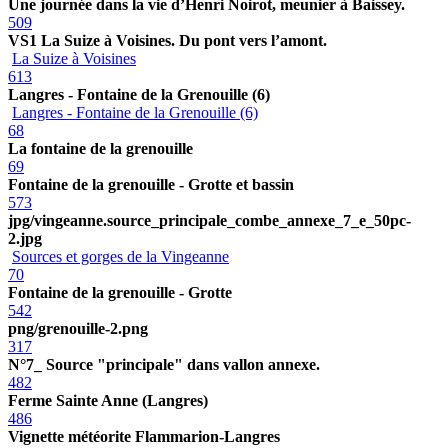
Une journée dans la vie d’Henri Noirot, meunier à Baissey.
509
VS1 La Suize à Voisines. Du pont vers l’amont.
La Suize à Voisines
613
Langres - Fontaine de la Grenouille (6)
Langres - Fontaine de la Grenouille (6)
68
La fontaine de la grenouille
69
Fontaine de la grenouille - Grotte et bassin
573
jpg/vingeanne.source_principale_combe_annexe_7_e_50pc-
2.jpg
Sources et gorges de la Vingeanne
70
Fontaine de la grenouille - Grotte
542
png/grenouille-2.png
317
N°7_ Source "principale" dans vallon annexe.
482
Ferme Sainte Anne (Langres)
486
Vignette météorite Flammarion-Langres