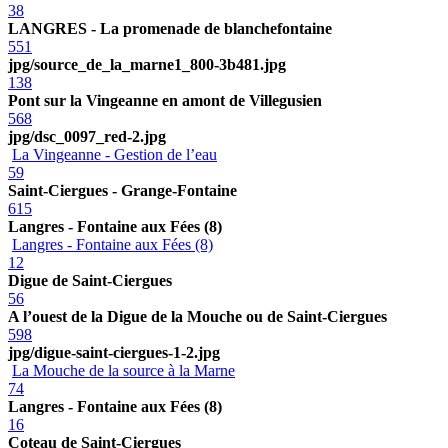
38
LANGRES - La promenade de blanchefontaine
551
jpg/source_de_la_marne1_800-3b481.jpg
138
Pont sur la Vingeanne en amont de Villegusien
568
jpg/dsc_0097_red-2.jpg
La Vingeanne - Gestion de l’eau
59
Saint-Ciergues - Grange-Fontaine
615
Langres - Fontaine aux Fées (8)
Langres - Fontaine aux Fées (8)
12
Digue de Saint-Ciergues
56
A l’ouest de la Digue de la Mouche ou de Saint-Ciergues
598
jpg/digue-saint-ciergues-1-2.jpg
La Mouche de la source à la Marne
74
Langres - Fontaine aux Fées (8)
16
Coteau de Saint-Ciergues