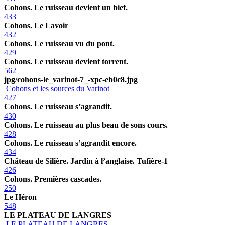
Cohons. Le ruisseau devient un bief.
433
Cohons. Le Lavoir
432
Cohons. Le ruisseau vu du pont.
429
Cohons. Le ruisseau devient torrent.
562
jpg/cohons-le_varinot-7_-xpc-eb0c8.jpg
Cohons et les sources du Varinot
427
Cohons. Le ruisseau s’agrandit.
430
Cohons. Le ruisseau au plus beau de sons cours.
428
Cohons. Le ruisseau s’agrandit encore.
434
Château de Silière. Jardin à l’anglaise. Tufière-1
426
Cohons. Premières cascades.
250
Le Héron
548
LE PLATEAU DE LANGRES
LE PLATEAU DE LANGRES