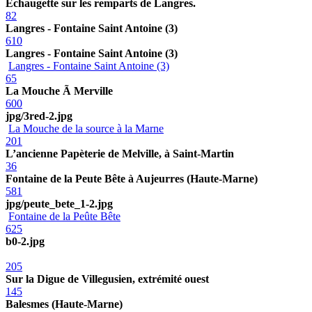
Echaugette sur les remparts de Langres.
82
Langres - Fontaine Saint Antoine (3)
610
Langres - Fontaine Saint Antoine (3)
Langres - Fontaine Saint Antoine (3)
65
La Mouche Ã Merville
600
jpg/3red-2.jpg
La Mouche de la source à la Marne
201
L’ancienne Papèterie de Melville, à Saint-Martin
36
Fontaine de la Peute Bête à Aujeurres (Haute-Marne)
581
jpg/peute_bete_1-2.jpg
Fontaine de la Peûte Bête
625
b0-2.jpg
205
Sur la Digue de Villegusien, extrémité ouest
145
Balesmes (Haute-Marne)