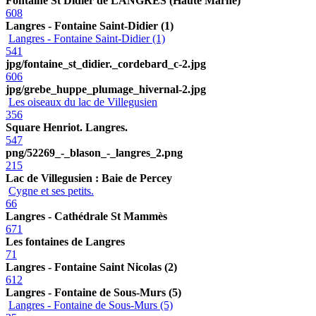
Fontaine St Didier de LANGRES (Haute Marne)
608
Langres - Fontaine Saint-Didier (1)
Langres - Fontaine Saint-Didier (1)
541
jpg/fontaine_st_didier._cordebard_c-2.jpg
606
jpg/grebe_huppe_plumage_hivernal-2.jpg
Les oiseaux du lac de Villegusien
356
Square Henriot. Langres.
547
png/52269_-_blason_-_langres_2.png
215
Lac de Villegusien : Baie de Percey
Cygne et ses petits.
66
Langres - Cathédrale St Mammès
671
Les fontaines de Langres
71
Langres - Fontaine Saint Nicolas (2)
612
Langres - Fontaine de Sous-Murs (5)
Langres - Fontaine de Sous-Murs (5)