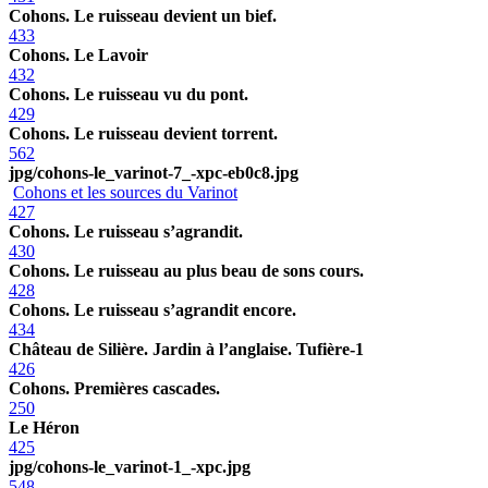
Cohons. Le ruisseau devient un bief.
433
Cohons. Le Lavoir
432
Cohons. Le ruisseau vu du pont.
429
Cohons. Le ruisseau devient torrent.
562
jpg/cohons-le_varinot-7_-xpc-eb0c8.jpg
Cohons et les sources du Varinot
427
Cohons. Le ruisseau s’agrandit.
430
Cohons. Le ruisseau au plus beau de sons cours.
428
Cohons. Le ruisseau s’agrandit encore.
434
Château de Silière. Jardin à l’anglaise. Tufière-1
426
Cohons. Premières cascades.
250
Le Héron
425
jpg/cohons-le_varinot-1_-xpc.jpg
548