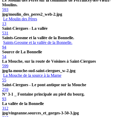
Le Moulin des Pères sur la commune de Perrancey-les-Vieux-
Moulins.
593
jpg/moulin_des_peres2_web-2.jpg
Le Moulin des Pères
13
Saint-Ciergues - La vallée
531
Saints-Geosme et la vallée de la Bonnelle.
Saints-Geosme et la vallée de la Bonnelle.
94
Source de La Bonnelle
54
La Mouche, sur la route de Voisines à Saint-Ciergues
599
jpg/la-mouche-sud-saint-ciergues_w-2.jpg
La Mouche de la source à la Marne
55
Saint-Ciergues - Le pont antique sur la Mouche
259
N° 3-1 _ Fontaine principale au pied du bourg.
93
La vallée de la Bonnelle
312
jpg/vingeanne.sources_et_gorges-3-50-3.jpg