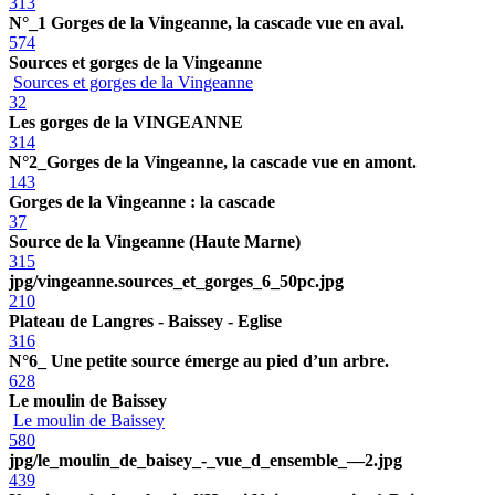
313
N°_1 Gorges de la Vingeanne, la cascade vue en aval.
574
Sources et gorges de la Vingeanne
Sources et gorges de la Vingeanne
32
Les gorges de la VINGEANNE
314
N°2_Gorges de la Vingeanne, la cascade vue en amont.
143
Gorges de la Vingeanne : la cascade
37
Source de la Vingeanne (Haute Marne)
315
jpg/vingeanne.sources_et_gorges_6_50pc.jpg
210
Plateau de Langres - Baissey - Eglise
316
N°6_ Une petite source émerge au pied d’un arbre.
628
Le moulin de Baissey
Le moulin de Baissey
580
jpg/le_moulin_de_baisey_-_vue_d_ensemble_—2.jpg
439