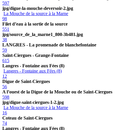
597
jpg/digue-la-mouche-deversoir-2.jpg
La Mouche de la source à la Marne
98
Filet d’eau à la sortie de la source
551
jpg/source_de_la_marne1_800-3b481.jpg
38
LANGRES - La promenade de blanchefontaine
59
Saint-Ciergues - Grange-Fontaine
615
Langres - Fontaine aux Fées (8)
Langres - Fontaine aux Fées (8)
12
Digue de Saint-Ciergues
56
A l’ouest de la Digue de la Mouche ou de Saint-Ciergues
598
jpg/digue-saint-ciergues-1-2.jpg
La Mouche de la source à la Marne
16
Coteau de Saint-Ciergues
74
Langres - Fontaine aux Fées (8)