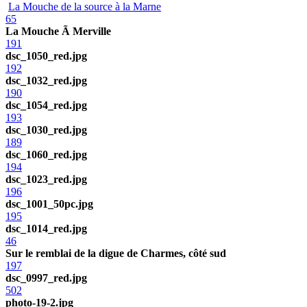
La Mouche de la source à la Marne
65
La Mouche Ã Merville
191
dsc_1050_red.jpg
192
dsc_1032_red.jpg
190
dsc_1054_red.jpg
193
dsc_1030_red.jpg
189
dsc_1060_red.jpg
194
dsc_1023_red.jpg
196
dsc_1001_50pc.jpg
195
dsc_1014_red.jpg
46
Sur le remblai de la digue de Charmes, côté sud
197
dsc_0997_red.jpg
502
photo-19-2.jpg