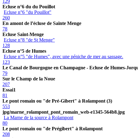
129
Ecluse n°6 du du Pouillot
Ecluse n°6 "du Pouillot"
260
En amont de l’écluse de Sainte Menge
78
Ecluse Saint-Menge
Ecluse n°8 "de St Menge"
128
Ecluse n°5 de Humes
Ecluse n°5 "de Humes", avec une péniche de mer au sassage.
123
Le Canal de Bourgogne en Champagne - Ecluse de Humes-Jorq
79
Sur le Champ de la Noue
207
Essai1
81
Le pont romain ou "de Pré-Gibert" à Rolampont (3)
553
jpg/marne_rolampont_pont_romain_web-e1345-564b8.jpg
La Marne de la source à Rolampont
80
Le pont romain ou "de Prégibert" à Rolampont
208