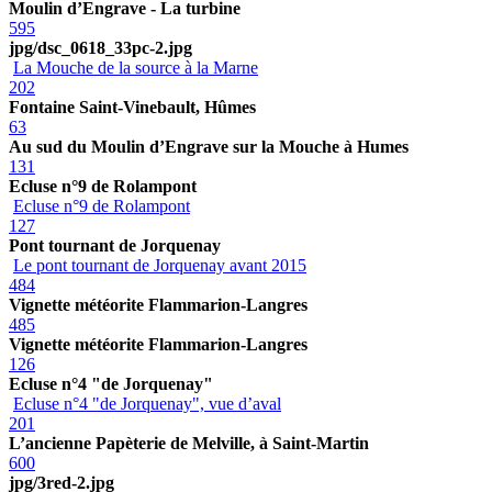
Moulin d’Engrave - La turbine
595
jpg/dsc_0618_33pc-2.jpg
La Mouche de la source à la Marne
202
Fontaine Saint-Vinebault, Hûmes
63
Au sud du Moulin d’Engrave sur la Mouche à Humes
131
Ecluse n°9 de Rolampont
Ecluse n°9 de Rolampont
127
Pont tournant de Jorquenay
Le pont tournant de Jorquenay avant 2015
484
Vignette météorite Flammarion-Langres
485
Vignette météorite Flammarion-Langres
126
Ecluse n°4 "de Jorquenay"
Ecluse n°4 "de Jorquenay", vue d’aval
201
L’ancienne Papèterie de Melville, à Saint-Martin
600
jpg/3red-2.jpg