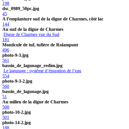
198
dsc_0989_50pc.jpg
45
A l’emplanture sud de la digue de Charmes, côté lac
144
Au sud de la digue de Charmes
Digue de Charmes vue du Sud
181
Monticule de tuf, tufière de Rolampont
496
photo-9-3.jpg
561
bassin_de_lagunage_redim.jpg
Le lagunage : système d’épuration de l’eau
554
photo-9-3-2.jpg
560
bassin_de_lagunage.jpg
51
Au milieu de la digue de Charmes
500
photo-10-2.jpg
501
photo-14-2.jpg
188