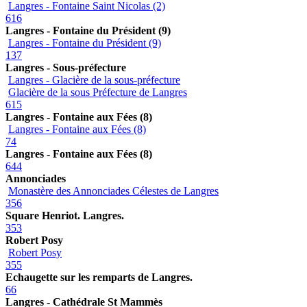
Langres - Fontaine Saint Nicolas (2)
616
Langres - Fontaine du Président (9)
Langres - Fontaine du Président (9)
137
Langres - Sous-préfecture
Langres - Glacière de la sous-préfecture
Glacière de la sous Préfecture de Langres
615
Langres - Fontaine aux Fées (8)
Langres - Fontaine aux Fées (8)
74
Langres - Fontaine aux Fées (8)
644
Annonciades
Monastère des Annonciades Célestes de Langres
356
Square Henriot. Langres.
353
Robert Posy
Robert Posy
355
Echaugette sur les remparts de Langres.
66
Langres - Cathédrale St Mammès