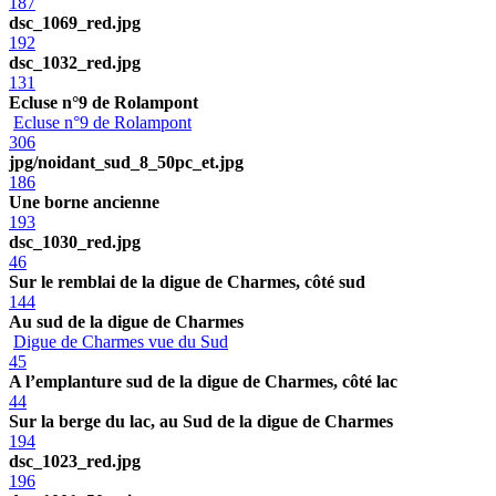
187
dsc_1069_red.jpg
192
dsc_1032_red.jpg
131
Ecluse n°9 de Rolampont
Ecluse n°9 de Rolampont
306
jpg/noidant_sud_8_50pc_et.jpg
186
Une borne ancienne
193
dsc_1030_red.jpg
46
Sur le remblai de la digue de Charmes, côté sud
144
Au sud de la digue de Charmes
Digue de Charmes vue du Sud
45
A l’emplanture sud de la digue de Charmes, côté lac
44
Sur la berge du lac, au Sud de la digue de Charmes
194
dsc_1023_red.jpg
196