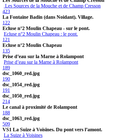
Les Sources de la Mouche et de Champ Cresson
Les Sources de la Mouche et de Champ Cresson
423
La Fontaine Badin (dans Noidant). Village.
122
Ecluse n°2 Moulin Chapeau - sur le pont.
Ecluse n°2 Moulin Chapeau : le pont.
121
Ecluse n°2 Moulin Chapeau
135
Prise d’eau sur la Marne à Rolampont
Prise d’eau sur la Marne à Rolampont
189
dsc_1060_red.jpg
190
dsc_1054_red.jpg
191
dsc_1050_red.jpg
214
Le canal à proximité de Rolampont
188
dsc_1063_red.jpg
509
VS1 La Suize à Voisines. Du pont vers l’amont.
La Suize à Voisines