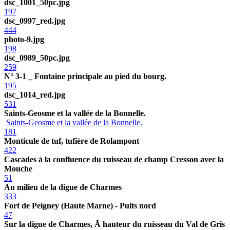
dsc_1001_50pc.jpg
197
dsc_0997_red.jpg
444
photo-9.jpg
198
dsc_0989_50pc.jpg
259
N° 3-1 _ Fontaine principale au pied du bourg.
195
dsc_1014_red.jpg
531
Saints-Geosme et la vallée de la Bonnelle.
Saints-Geosme et la vallée de la Bonnelle.
181
Monticule de tuf, tufière de Rolampont
422
Cascades à la confluence du ruisseau de champ Cresson avec la
Mouche
51
Au milieu de la digue de Charmes
333
Fort de Peigney (Haute Marne) - Puits nord
47
Sur la digue de Charmes, Ã hauteur du ruisseau du Val de Gris