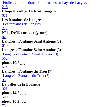
Etoile 27 Productions : Promenades en Pays de Langres
216
Chapelle collège Diderot Langres
671
Les fontaines de Langres
Les fontaines de Langres
272
N°1_ Défilé rocheux (grotte)
82
Langres - Fontaine Saint Antoine (3)
610
Langres - Fontaine Saint Antoine (3)
Langres - Fontaine Saint Antoine (3)
502
photo-19-2.jpg
614
Langres - Fontaine du Trou (7)
Langres - Fontaine du Trou (7)
93
La vallée de la Bonnelle
501
photo-14-2.jpg
500
photo-10-2.jpg
73