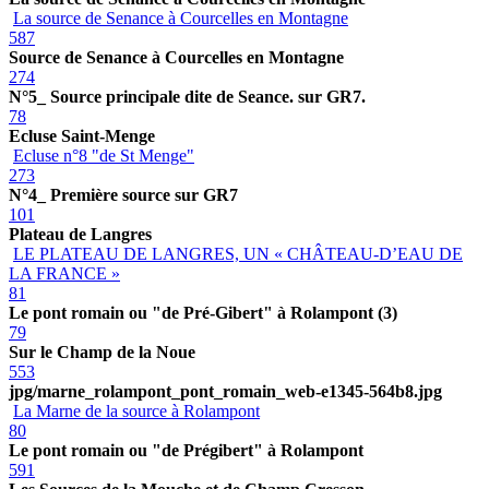
La source de Senance à Courcelles en Montagne
587
Source de Senance à Courcelles en Montagne
274
N°5_ Source principale dite de Seance. sur GR7.
78
Ecluse Saint-Menge
Ecluse n°8 "de St Menge"
273
N°4_ Première source sur GR7
101
Plateau de Langres
LE PLATEAU DE LANGRES, UN « CHÂTEAU-D’EAU DE
LA FRANCE »
81
Le pont romain ou "de Pré-Gibert" à Rolampont (3)
79
Sur le Champ de la Noue
553
jpg/marne_rolampont_pont_romain_web-e1345-564b8.jpg
La Marne de la source à Rolampont
80
Le pont romain ou "de Prégibert" à Rolampont
591