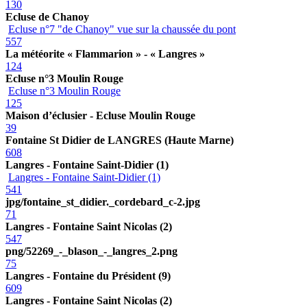
130
Ecluse de Chanoy
Ecluse n°7 "de Chanoy" vue sur la chaussée du pont
557
La météorite « Flammarion » - « Langres »
124
Ecluse n°3 Moulin Rouge
Ecluse n°3 Moulin Rouge
125
Maison d’éclusier - Ecluse Moulin Rouge
39
Fontaine St Didier de LANGRES (Haute Marne)
608
Langres - Fontaine Saint-Didier (1)
Langres - Fontaine Saint-Didier (1)
541
jpg/fontaine_st_didier._cordebard_c-2.jpg
71
Langres - Fontaine Saint Nicolas (2)
547
png/52269_-_blason_-_langres_2.png
75
Langres - Fontaine du Président (9)
609
Langres - Fontaine Saint Nicolas (2)