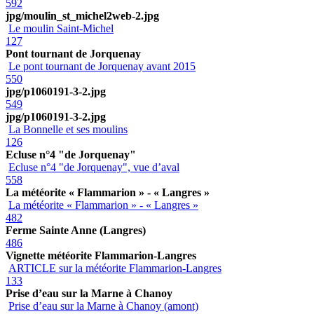
592
jpg/moulin_st_michel2web-2.jpg
Le moulin Saint-Michel
127
Pont tournant de Jorquenay
Le pont tournant de Jorquenay avant 2015
550
jpg/p1060191-3-2.jpg
549
jpg/p1060191-3-2.jpg
La Bonnelle et ses moulins
126
Ecluse n°4 "de Jorquenay"
Ecluse n°4 "de Jorquenay", vue d’aval
558
La météorite « Flammarion » - « Langres »
La météorite « Flammarion » - « Langres »
482
Ferme Sainte Anne (Langres)
486
Vignette météorite Flammarion-Langres
ARTICLE sur la météorite Flammarion-Langres
133
Prise d’eau sur la Marne à Chanoy
Prise d’eau sur la Marne à Chanoy (amont)