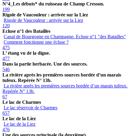
N°4_Les débuts* du ruisseau de Champ Cresson.
199
Rigole de Vaucouleur : arrivée sur la Liez
Rigole de Vaucouleur : arrivée sur la Liez
120
Ecluse n°1 des Batailles
Canal de Bourgogne en Champagne. Ecluse n°1 "des Batailles"
Comment fonctionne une écluse ?
475
L’ étang vu de la digue.
477
Dans la partie herbacée. Une des sources.
546
La rivière après les premières sources bordée d’un marais
tufeux. Repérée N° 13b.
La rivière après les premières sources bordée d’un marais tufeux.
Repérée N° 13b.
67
Le lac de Charmes
Le lac réservoir de Charmes
657
Le lac de la Liez
Le lac de la Liez
476
Une des sources principale (la deuxième).