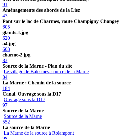
91
Aménagements des abords de la Liez
43
Pont sur le lac de Charmes, route Champigny-Changey
605
glands-1.jpg
620
a4.jpg
603
charme-2.jpg
83
Source de la Marne - Plan du site
Le village de Balesmes, source de la Marne
84
La Marne : Chemin de la source
184
Canal, Ouvrage sous la D17
Ouvrage sous la D17
97
Source de la Marne
Source de la Marne
552
La source de la Marne
La Marne de la source à Rolampont
98