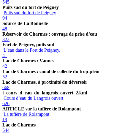
545
Puits sud du fort de Peigney
Puits sud du fort de Peigney
94
Source de La Bonnelle
48
Réservoir de Charmes : ouvrage de prise d’eau
323
Fort de Peigney, puits sud
L’eau dans le Fort de Peigney.
41
Lac de Charmes : Vannes
42
Lac de Charmes : canal de collecte du trop-plein
52
Lac de Charmes, à proximité du déversoir
668
t_cours_d_eau_du_langrois_ouvert_2.kml
Cours d’eau du Langrois ouvert
626
ARTICLE sur la tufière de Rolampont
La tufière de Rolampont
19
Lac de Charmes
544