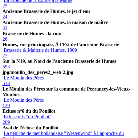
La Mouche de la source à la Marne
25
Ancienne Brasserie de Humes, le jet d’eau
24
Ancienne Brasserie de Humes, la maison de maître
31
Brasserie de Humes - la cour
26
Humes, rue princimpale, Ã l’Est de l’ancienne Brasserie
Brasserie & Malterie de Humes, 1909
27
Sur la N19, au Nord de l’ancienne Brasserie de Humes
593
jpg/moulin_des_peres2_web-2.jpg
Le Moulin des Pères
513
Le Moulin des Pères sur la commune de Perrancey-les-Vieux-
Moulins.
Le Moulin des Pères
129
Ecluse n°6 du du Pouillot
Ecluse n°6 "du Pouillot"
209
Aval de l’écluse du Pouillot
La péniche de mer hollandaise "Westenwind" à l’approche du