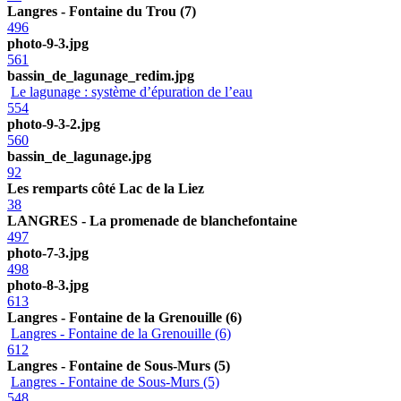
Langres - Fontaine du Trou (7)
496
photo-9-3.jpg
561
bassin_de_lagunage_redim.jpg
Le lagunage : système d’épuration de l’eau
554
photo-9-3-2.jpg
560
bassin_de_lagunage.jpg
92
Les remparts côté Lac de la Liez
38
LANGRES - La promenade de blanchefontaine
497
photo-7-3.jpg
498
photo-8-3.jpg
613
Langres - Fontaine de la Grenouille (6)
Langres - Fontaine de la Grenouille (6)
612
Langres - Fontaine de Sous-Murs (5)
Langres - Fontaine de Sous-Murs (5)
548