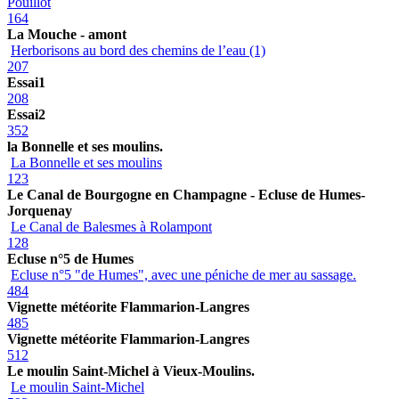
Pouillot
164
La Mouche - amont
Herborisons au bord des chemins de l’eau (1)
207
Essai1
208
Essai2
352
la Bonnelle et ses moulins.
La Bonnelle et ses moulins
123
Le Canal de Bourgogne en Champagne - Ecluse de Humes-
Jorquenay
Le Canal de Balesmes à Rolampont
128
Ecluse n°5 de Humes
Ecluse n°5 "de Humes", avec une péniche de mer au sassage.
484
Vignette météorite Flammarion-Langres
485
Vignette météorite Flammarion-Langres
512
Le moulin Saint-Michel à Vieux-Moulins.
Le moulin Saint-Michel