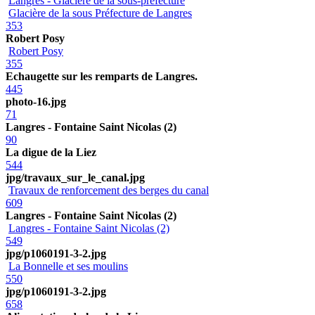
Langres - Glacière de la sous-préfecture
Glacière de la sous Préfecture de Langres
353
Robert Posy
Robert Posy
355
Echaugette sur les remparts de Langres.
445
photo-16.jpg
71
Langres - Fontaine Saint Nicolas (2)
90
La digue de la Liez
544
jpg/travaux_sur_le_canal.jpg
Travaux de renforcement des berges du canal
609
Langres - Fontaine Saint Nicolas (2)
Langres - Fontaine Saint Nicolas (2)
549
jpg/p1060191-3-2.jpg
La Bonnelle et ses moulins
550
jpg/p1060191-3-2.jpg
658