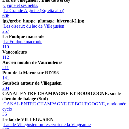
Lac de Villegusien : Baie de Percey
Cygne et ses petits.
La Grande Aigrette (Egretta alba)
606
jpg/grebe_huppe_plumage_hivernal-2.jpg
Les oiseaux du lac de Villegusien
257
La Foulque macroule
La Foulque macroule
110
Vaucouleurs
112
Ancien moulin de Vaucouleurs
211
Pont de la Marne sur RD193
141
Sousbois autour de Villegusien
204
CANAL ENTRE CHAMPAGNE ET BOURGOGNE, sur le
chemin de halage (Sud)
CANAL ENTRE CHAMPAGNE ET BOURGOGNE, randonnée
cyclo
35
Le lac de VILLEGUSIEN
Lac de Villegusien ou réservoir de la Vingeanne