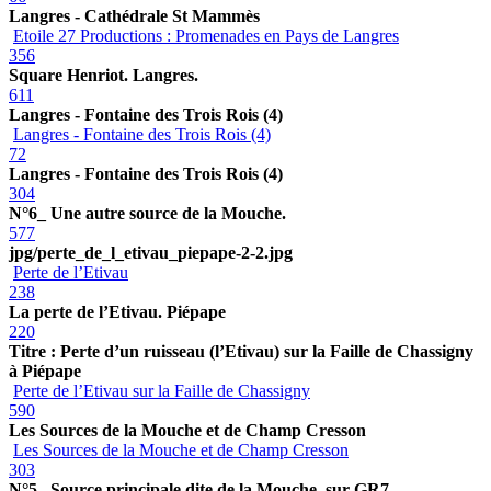
Langres - Cathédrale St Mammès
Etoile 27 Productions : Promenades en Pays de Langres
356
Square Henriot. Langres.
611
Langres - Fontaine des Trois Rois (4)
Langres - Fontaine des Trois Rois (4)
72
Langres - Fontaine des Trois Rois (4)
304
N°6_ Une autre source de la Mouche.
577
jpg/perte_de_l_etivau_piepape-2-2.jpg
Perte de l’Etivau
238
La perte de l’Etivau. Piépape
220
Titre : Perte d’un ruisseau (l’Etivau) sur la Faille de Chassigny
à Piépape
Perte de l’Etivau sur la Faille de Chassigny
590
Les Sources de la Mouche et de Champ Cresson
Les Sources de la Mouche et de Champ Cresson
303
N°5_ Source principale dite de la Mouche. sur GR7.