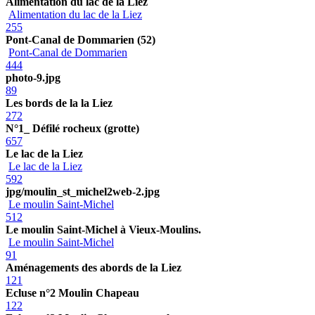
Alimentation du lac de la Liez
Alimentation du lac de la Liez
255
Pont-Canal de Dommarien (52)
Pont-Canal de Dommarien
444
photo-9.jpg
89
Les bords de la la Liez
272
N°1_ Défilé rocheux (grotte)
657
Le lac de la Liez
Le lac de la Liez
592
jpg/moulin_st_michel2web-2.jpg
Le moulin Saint-Michel
512
Le moulin Saint-Michel à Vieux-Moulins.
Le moulin Saint-Michel
91
Aménagements des abords de la Liez
121
Ecluse n°2 Moulin Chapeau
122