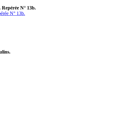
x. Repérée N° 13b.
pérée N° 13b.
lins.