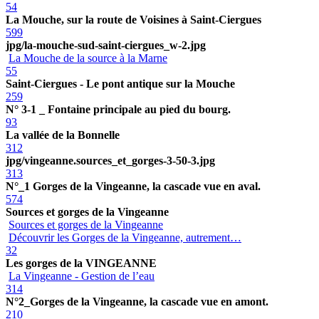
54
La Mouche, sur la route de Voisines à Saint-Ciergues
599
jpg/la-mouche-sud-saint-ciergues_w-2.jpg
La Mouche de la source à la Marne
55
Saint-Ciergues - Le pont antique sur la Mouche
259
N° 3-1 _ Fontaine principale au pied du bourg.
93
La vallée de la Bonnelle
312
jpg/vingeanne.sources_et_gorges-3-50-3.jpg
313
N°_1 Gorges de la Vingeanne, la cascade vue en aval.
574
Sources et gorges de la Vingeanne
Sources et gorges de la Vingeanne
Découvrir les Gorges de la Vingeanne, autrement…
32
Les gorges de la VINGEANNE
La Vingeanne - Gestion de l’eau
314
N°2_Gorges de la Vingeanne, la cascade vue en amont.
210