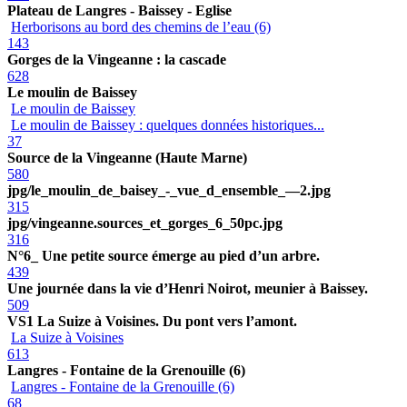
Plateau de Langres - Baissey - Eglise
Herborisons au bord des chemins de l’eau (6)
143
Gorges de la Vingeanne : la cascade
628
Le moulin de Baissey
Le moulin de Baissey
Le moulin de Baissey : quelques données historiques...
37
Source de la Vingeanne (Haute Marne)
580
jpg/le_moulin_de_baisey_-_vue_d_ensemble_—2.jpg
315
jpg/vingeanne.sources_et_gorges_6_50pc.jpg
316
N°6_ Une petite source émerge au pied d’un arbre.
439
Une journée dans la vie d’Henri Noirot, meunier à Baissey.
509
VS1 La Suize à Voisines. Du pont vers l’amont.
La Suize à Voisines
613
Langres - Fontaine de la Grenouille (6)
Langres - Fontaine de la Grenouille (6)
68