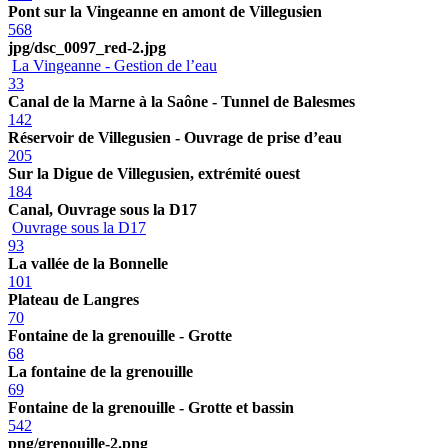
Pont sur la Vingeanne en amont de Villegusien
568
jpg/dsc_0097_red-2.jpg
La Vingeanne - Gestion de l’eau
33
Canal de la Marne à la Saône - Tunnel de Balesmes
142
Réservoir de Villegusien - Ouvrage de prise d’eau
205
Sur la Digue de Villegusien, extrémité ouest
184
Canal, Ouvrage sous la D17
Ouvrage sous la D17
93
La vallée de la Bonnelle
101
Plateau de Langres
70
Fontaine de la grenouille - Grotte
68
La fontaine de la grenouille
69
Fontaine de la grenouille - Grotte et bassin
542
png/grenouille-2.png