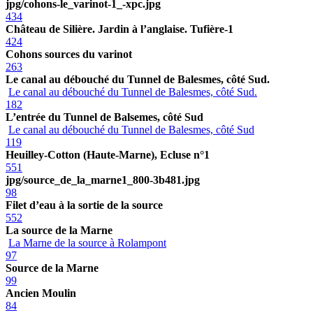
jpg/cohons-le_varinot-1_-xpc.jpg
434
Château de Silière. Jardin à l’anglaise. Tufière-1
424
Cohons sources du varinot
263
Le canal au débouché du Tunnel de Balesmes, côté Sud.
Le canal au débouché du Tunnel de Balesmes, côté Sud.
182
L’entrée du Tunnel de Balsemes, côté Sud
Le canal au débouché du Tunnel de Balesmes, côté Sud
119
Heuilley-Cotton (Haute-Marne), Ecluse n°1
551
jpg/source_de_la_marne1_800-3b481.jpg
98
Filet d’eau à la sortie de la source
552
La source de la Marne
La Marne de la source à Rolampont
97
Source de la Marne
99
Ancien Moulin
84