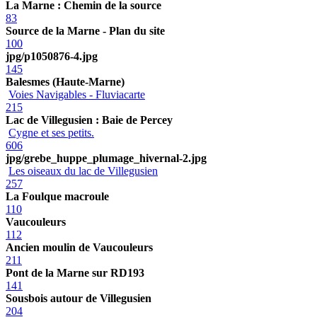
La Marne : Chemin de la source
83
Source de la Marne - Plan du site
100
jpg/p1050876-4.jpg
145
Balesmes (Haute-Marne)
Voies Navigables - Fluviacarte
215
Lac de Villegusien : Baie de Percey
Cygne et ses petits.
606
jpg/grebe_huppe_plumage_hivernal-2.jpg
Les oiseaux du lac de Villegusien
257
La Foulque macroule
110
Vaucouleurs
112
Ancien moulin de Vaucouleurs
211
Pont de la Marne sur RD193
141
Sousbois autour de Villegusien
204