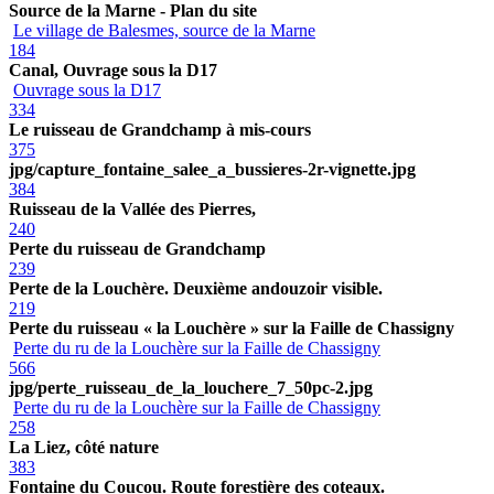
Source de la Marne - Plan du site
Le village de Balesmes, source de la Marne
184
Canal, Ouvrage sous la D17
Ouvrage sous la D17
334
Le ruisseau de Grandchamp à mis-cours
375
jpg/capture_fontaine_salee_a_bussieres-2r-vignette.jpg
384
Ruisseau de la Vallée des Pierres,
240
Perte du ruisseau de Grandchamp
239
Perte de la Louchère. Deuxième andouzoir visible.
219
Perte du ruisseau « la Louchère » sur la Faille de Chassigny
Perte du ru de la Louchère sur la Faille de Chassigny
566
jpg/perte_ruisseau_de_la_louchere_7_50pc-2.jpg
Perte du ru de la Louchère sur la Faille de Chassigny
258
La Liez, côté nature
383
Fontaine du Coucou. Route forestière des coteaux.