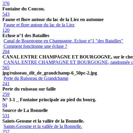
376
Fontaine du Coucou.
543
Faune et flore autour du lac de la Liez en automne
Faune et flore autour du lac de la Liez
120
Ecluse n°1 des Batailles
Canal de Bourgogne en Champagne. Ecluse n°1 "des Batailles"
Comment fonctionne une écluse ?
204
CANAL ENTRE CHAMPAGNE ET BOURGOGNE, sur le chemin
CANAL ENTRE CHAMPAGNE ET BOURGOGNE, randonnée c
565
jpg/ruisseau_dit_de_grandchamp-6_50pc-2.jpg
Perte du Ruisseau de Grandchamp
241
Perte du ruisseau sur faille
259
N° 3-1 _ Fontaine principale au pied du bourg.
94
Source de La Bonnelle
531
Saints-Geosme et la vallée de la Bonnelle.
Saints-Geosme et la vallée de la Bonnelle.
257