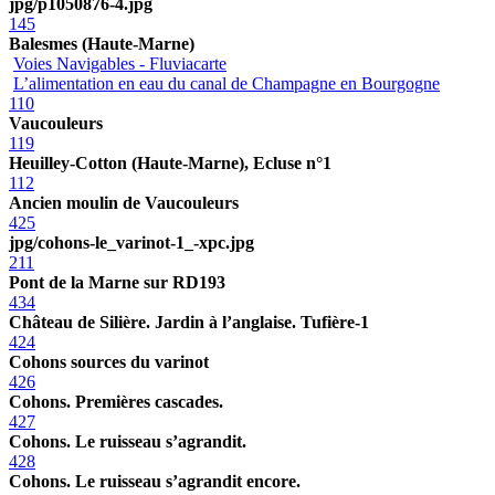
jpg/p1050876-4.jpg
145
Balesmes (Haute-Marne)
Voies Navigables - Fluviacarte
L’alimentation en eau du canal de Champagne en Bourgogne
110
Vaucouleurs
119
Heuilley-Cotton (Haute-Marne), Ecluse n°1
112
Ancien moulin de Vaucouleurs
425
jpg/cohons-le_varinot-1_-xpc.jpg
211
Pont de la Marne sur RD193
434
Château de Silière. Jardin à l’anglaise. Tufière-1
424
Cohons sources du varinot
426
Cohons. Premières cascades.
427
Cohons. Le ruisseau s’agrandit.
428
Cohons. Le ruisseau s’agrandit encore.