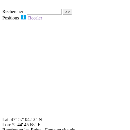
Rechercher :
Positions
Recaler
Lat: 47° 57' 04.13" N
Lon: 5° 44' 45.68" E
Bourbonne-les-Bains - Fontaine chaude