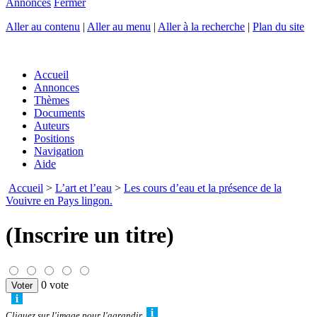
Annonces
Fermer
Aller au contenu
|
Aller au menu
|
Aller à la recherche
|
Plan du site
Accueil
Annonces
Thèmes
Documents
Auteurs
Positions
Navigation
Aide
Accueil
>
L’art et l’eau
>
Les cours d’eau et la présence de la
Vouivre en Pays lingon.
(Inscrire un titre)
0 vote
Cliquez sur l'image pour l'agrandir