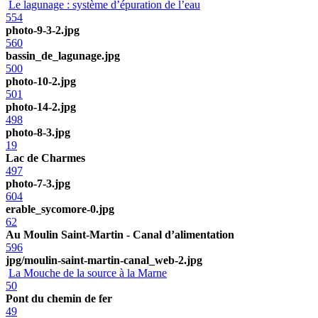
Le lagunage : système d’épuration de l’eau
554
photo-9-3-2.jpg
560
bassin_de_lagunage.jpg
500
photo-10-2.jpg
501
photo-14-2.jpg
498
photo-8-3.jpg
19
Lac de Charmes
497
photo-7-3.jpg
604
erable_sycomore-0.jpg
62
Au Moulin Saint-Martin - Canal d’alimentation
596
jpg/moulin-saint-martin-canal_web-2.jpg
La Mouche de la source à la Marne
50
Pont du chemin de fer
49