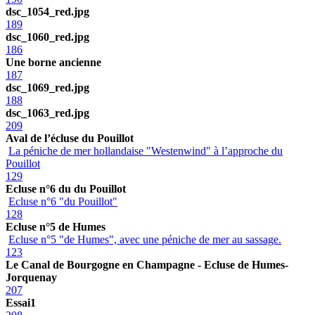
dsc_1054_red.jpg
189
dsc_1060_red.jpg
186
Une borne ancienne
187
dsc_1069_red.jpg
188
dsc_1063_red.jpg
209
Aval de l’écluse du Pouillot
La péniche de mer hollandaise "Westenwind" à l’approche du
Pouillot
129
Ecluse n°6 du du Pouillot
Ecluse n°6 "du Pouillot"
128
Ecluse n°5 de Humes
Ecluse n°5 "de Humes", avec une péniche de mer au sassage.
123
Le Canal de Bourgogne en Champagne - Ecluse de Humes-
Jorquenay
207
Essai1