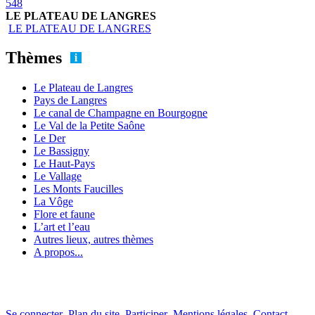
548
LE PLATEAU DE LANGRES
LE PLATEAU DE LANGRES
Thèmes
Le Plateau de Langres
Pays de Langres
Le canal de Champagne en Bourgogne
Le Val de la Petite Saône
Le Der
Le Bassigny
Le Haut-Pays
Le Vallage
Les Monts Faucilles
La Vôge
Flore et faune
L’art et l’eau
Autres lieux, autres thèmes
A propos...
Se connecter
Plan du site
Participer
Mentions légales
Contact