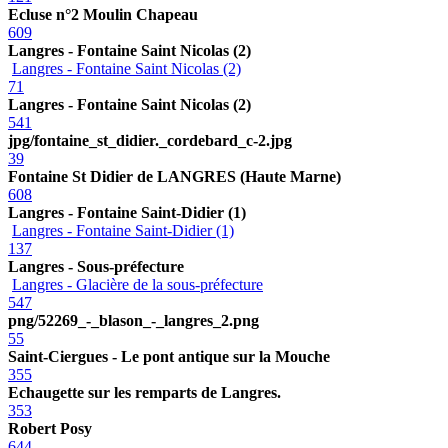
Ecluse n°2 Moulin Chapeau
609
Langres - Fontaine Saint Nicolas (2)
Langres - Fontaine Saint Nicolas (2)
71
Langres - Fontaine Saint Nicolas (2)
541
jpg/fontaine_st_didier._cordebard_c-2.jpg
39
Fontaine St Didier de LANGRES (Haute Marne)
608
Langres - Fontaine Saint-Didier (1)
Langres - Fontaine Saint-Didier (1)
137
Langres - Sous-préfecture
Langres - Glacière de la sous-préfecture
547
png/52269_-_blason_-_langres_2.png
55
Saint-Ciergues - Le pont antique sur la Mouche
355
Echaugette sur les remparts de Langres.
353
Robert Posy
644