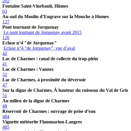
202
Fontaine Saint-Vinebault, Hûmes
63
Au sud du Moulin d’Engrave sur la Mouche à Humes
127
Pont tournant de Jorquenay
Le pont tournant de Jorquenay avant 2015
126
Ecluse n°4 "de Jorquenay"
Ecluse n°4 "de Jorquenay", vue d’aval
42
Lac de Charmes : canal de collecte du trop-plein
41
Lac de Charmes : Vannes
52
Lac de Charmes, à proximité du déversoir
47
Sur la digue de Charmes, Ã hauteur du ruisseau du Val de Gris
51
Au milieu de la digue de Charmes
48
Réservoir de Charmes : ouvrage de prise d’eau
484
Vignette météorite Flammarion-Langres
485