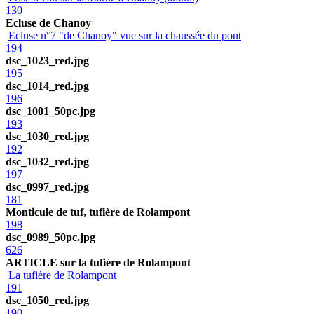
130
Ecluse de Chanoy
Ecluse n°7 "de Chanoy" vue sur la chaussée du pont
194
dsc_1023_red.jpg
195
dsc_1014_red.jpg
196
dsc_1001_50pc.jpg
193
dsc_1030_red.jpg
192
dsc_1032_red.jpg
197
dsc_0997_red.jpg
181
Monticule de tuf, tufière de Rolampont
198
dsc_0989_50pc.jpg
626
ARTICLE sur la tufière de Rolampont
La tufière de Rolampont
191
dsc_1050_red.jpg
190