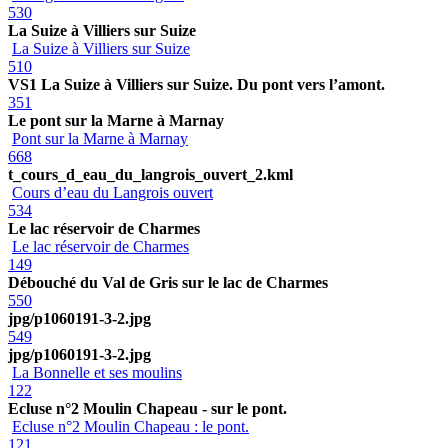
530
La Suize à Villiers sur Suize
La Suize à Villiers sur Suize
510
VS1 La Suize à Villiers sur Suize. Du pont vers l’amont.
351
Le pont sur la Marne à Marnay
Pont sur la Marne à Marnay
668
t_cours_d_eau_du_langrois_ouvert_2.kml
Cours d’eau du Langrois ouvert
534
Le lac réservoir de Charmes
Le lac réservoir de Charmes
149
Débouché du Val de Gris sur le lac de Charmes
550
jpg/p1060191-3-2.jpg
549
jpg/p1060191-3-2.jpg
La Bonnelle et ses moulins
122
Ecluse n°2 Moulin Chapeau - sur le pont.
Ecluse n°2 Moulin Chapeau : le pont.
121