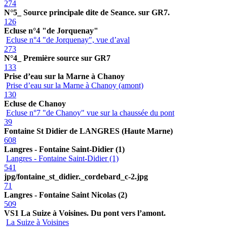
274
N°5_ Source principale dite de Seance. sur GR7.
126
Ecluse n°4 "de Jorquenay"
Ecluse n°4 "de Jorquenay", vue d’aval
273
N°4_ Première source sur GR7
133
Prise d’eau sur la Marne à Chanoy
Prise d’eau sur la Marne à Chanoy (amont)
130
Ecluse de Chanoy
Ecluse n°7 "de Chanoy" vue sur la chaussée du pont
39
Fontaine St Didier de LANGRES (Haute Marne)
608
Langres - Fontaine Saint-Didier (1)
Langres - Fontaine Saint-Didier (1)
541
jpg/fontaine_st_didier._cordebard_c-2.jpg
71
Langres - Fontaine Saint Nicolas (2)
509
VS1 La Suize à Voisines. Du pont vers l’amont.
La Suize à Voisines