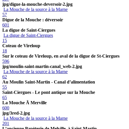
jpg/digue-la-mouche-deversoir-2.jpg
La Mouche de la source à la Marne
57
Digue de la Mouche : déversoir
601
La digue de Saint-Ciergues
La digue de Saint-Ciergues
15
Coteau de Vireloup
18
Sur le coteau de Vireloup, en aval de la digue de St-Ciergues
596
jpg/moulin-saint-martin-canal_web-2.jpg
La Mouche de la source à la Marne
62
Au Moulin Saint-Martin - Canal d’alimentation
55
Saint-Ciergues - Le pont antique sur la Mouche
65
La Mouche Ã Merville
600
jpg/3red-2.jpg
La Mouche de la source à la Marne
201
L’ancienne Papèterie de Melville, à Saint-Martin