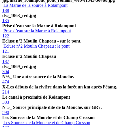
jpg/marne_rolampont_pont_romain_web-e1345-564b8.jpg
La Marne de la source à Rolampont
188
dsc_1063_red.jpg
135
Prise d’eau sur la Marne à Rolampont
Prise d’eau sur la Marne à Rolampont
122
Ecluse n°2 Moulin Chapeau - sur le pont.
Ecluse n°2 Moulin Chapeau : le pont.
121
Ecluse n°2 Moulin Chapeau
187
dsc_1069_red.jpg
304
N°6_ Une autre source de la Mouche.
474
X-Les débuts de la rivière dans la forêt un km après l’étang.
214
Le canal à proximité de Rolampont
303
N°5_ Source principale dite de la Mouche. sur GR7.
590
Les Sources de la Mouche et de Champ Cresson
Les Sources de la Mouche et de Champ Cresson