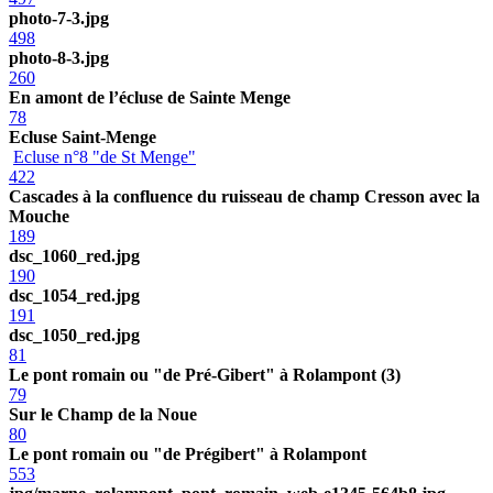
photo-7-3.jpg
498
photo-8-3.jpg
260
En amont de l’écluse de Sainte Menge
78
Ecluse Saint-Menge
Ecluse n°8 "de St Menge"
422
Cascades à la confluence du ruisseau de champ Cresson avec la
Mouche
189
dsc_1060_red.jpg
190
dsc_1054_red.jpg
191
dsc_1050_red.jpg
81
Le pont romain ou "de Pré-Gibert" à Rolampont (3)
79
Sur le Champ de la Noue
80
Le pont romain ou "de Prégibert" à Rolampont
553