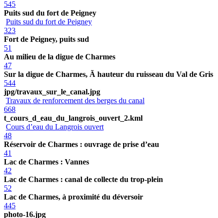
545
Puits sud du fort de Peigney
Puits sud du fort de Peigney
323
Fort de Peigney, puits sud
51
Au milieu de la digue de Charmes
47
Sur la digue de Charmes, Ã hauteur du ruisseau du Val de Gris
544
jpg/travaux_sur_le_canal.jpg
Travaux de renforcement des berges du canal
668
t_cours_d_eau_du_langrois_ouvert_2.kml
Cours d’eau du Langrois ouvert
48
Réservoir de Charmes : ouvrage de prise d’eau
41
Lac de Charmes : Vannes
42
Lac de Charmes : canal de collecte du trop-plein
52
Lac de Charmes, à proximité du déversoir
445
photo-16.jpg