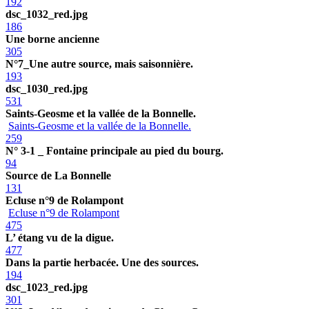
192
dsc_1032_red.jpg
186
Une borne ancienne
305
N°7_Une autre source, mais saisonnière.
193
dsc_1030_red.jpg
531
Saints-Geosme et la vallée de la Bonnelle.
Saints-Geosme et la vallée de la Bonnelle.
259
N° 3-1 _ Fontaine principale au pied du bourg.
94
Source de La Bonnelle
131
Ecluse n°9 de Rolampont
Ecluse n°9 de Rolampont
475
L’ étang vu de la digue.
477
Dans la partie herbacée. Une des sources.
194
dsc_1023_red.jpg
301