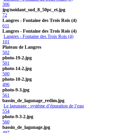
306
jpg/noidant_sud_8_50pc_et.jpg
72
Langres - Fontaine des Trois Rois (4)
611
Langres - Fontaine des Trois Rois (4)
Langres - Fontaine des Trois Rois (4)
101
Plateau de Langres
502
photo-19-2.jpg
501
photo-14-2.jpg
500
photo-10-2.jpg
496
photo-9-3.jpg
561
bassin_de_lagunage_redim.jpg
Le lagunage : système d’épuration de l’eau
554
photo-9-3-2.jpg
560
bassin_de_lagunage.jpg
497