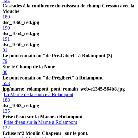
422
Cascades à la confluence du ruisseau de champ Cresson avec la
Mouche
189
dsc_1060_red.jpg
190
dsc_1054_red.jpg
191
dsc_1050_red.jpg
81
Le pont romain ou "de Pré-Gibert" à Rolampont (3)
79
Sur le Champ de la Noue
80
Le pont romain ou "de Prégibert" à Rolampont
553
jpg/marne_rolampont_pont_romain_web-e1345-564b8.jpg
La Marne de la source à Rolampont
188
dsc_1063_red.jpg
135
Prise d’eau sur la Marne à Rolampont
Prise d’eau sur la Marne à Rolampont
122
Ecluse n°2 Moulin Chapeau - sur le pont.