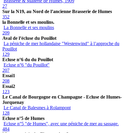
Brasserie & Malterie de Humes, 1909
27
Sur la N19, au Nord de l’ancienne Brasserie de Humes
352
la Bonnelle et ses moulins.
La Bonnelle et ses moulins
209
Aval de l’écluse du Pouillot
La péniche de mer hollandaise "Westenwind" à l’approche du
Pouillot
129
Ecluse n°6 du du Pouillot
Ecluse n°6 "du Pouillot"
207
Essai1
208
Essai2
123
Le Canal de Bourgogne en Champagne - Ecluse de Humes-
Jorquenay
Le Canal de Balesmes à Rolampont
128
Ecluse n°5 de Humes
Ecluse n°5 "de Humes", avec une péniche de mer au sassage.
484