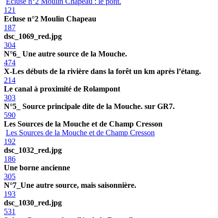
Ecluse n°2 Moulin Chapeau : le pont.
121
Ecluse n°2 Moulin Chapeau
187
dsc_1069_red.jpg
304
N°6_ Une autre source de la Mouche.
474
X-Les débuts de la rivière dans la forêt un km après l’étang.
214
Le canal à proximité de Rolampont
303
N°5_ Source principale dite de la Mouche. sur GR7.
590
Les Sources de la Mouche et de Champ Cresson
Les Sources de la Mouche et de Champ Cresson
192
dsc_1032_red.jpg
186
Une borne ancienne
305
N°7_Une autre source, mais saisonnière.
193
dsc_1030_red.jpg
531