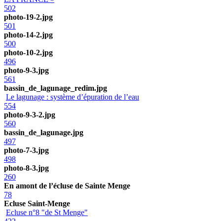
502
photo-19-2.jpg
501
photo-14-2.jpg
500
photo-10-2.jpg
496
photo-9-3.jpg
561
bassin_de_lagunage_redim.jpg
Le lagunage : système d’épuration de l’eau
554
photo-9-3-2.jpg
560
bassin_de_lagunage.jpg
497
photo-7-3.jpg
498
photo-8-3.jpg
260
En amont de l’écluse de Sainte Menge
78
Ecluse Saint-Menge
Ecluse n°8 "de St Menge"