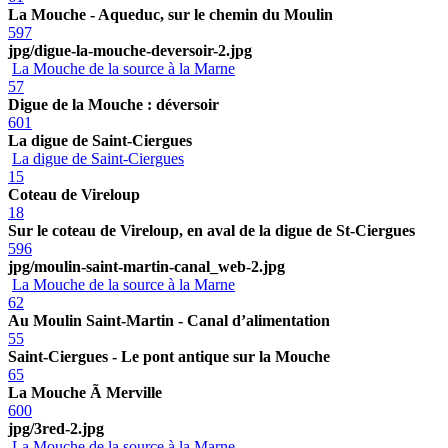
La Mouche - Aqueduc, sur le chemin du Moulin
597
jpg/digue-la-mouche-deversoir-2.jpg
La Mouche de la source à la Marne
57
Digue de la Mouche : déversoir
601
La digue de Saint-Ciergues
La digue de Saint-Ciergues
15
Coteau de Vireloup
18
Sur le coteau de Vireloup, en aval de la digue de St-Ciergues
596
jpg/moulin-saint-martin-canal_web-2.jpg
La Mouche de la source à la Marne
62
Au Moulin Saint-Martin - Canal d’alimentation
55
Saint-Ciergues - Le pont antique sur la Mouche
65
La Mouche Ã Merville
600
jpg/3red-2.jpg
La Mouche de la source à la Marne