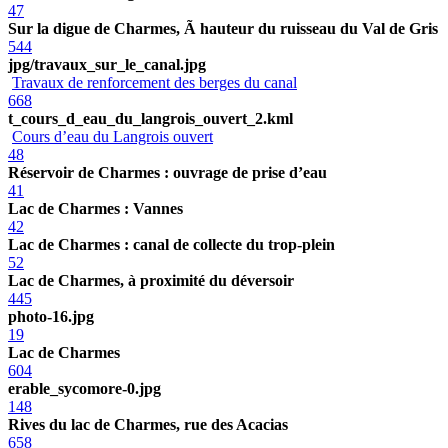
47
Sur la digue de Charmes, Ã hauteur du ruisseau du Val de Gris
544
jpg/travaux_sur_le_canal.jpg
Travaux de renforcement des berges du canal
668
t_cours_d_eau_du_langrois_ouvert_2.kml
Cours d’eau du Langrois ouvert
48
Réservoir de Charmes : ouvrage de prise d’eau
41
Lac de Charmes : Vannes
42
Lac de Charmes : canal de collecte du trop-plein
52
Lac de Charmes, à proximité du déversoir
445
photo-16.jpg
19
Lac de Charmes
604
erable_sycomore-0.jpg
148
Rives du lac de Charmes, rue des Acacias
658