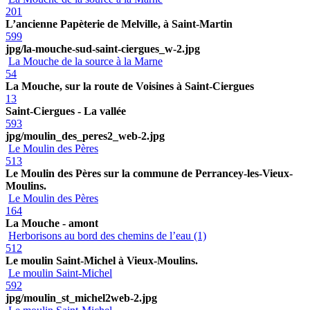
201
L’ancienne Papèterie de Melville, à Saint-Martin
599
jpg/la-mouche-sud-saint-ciergues_w-2.jpg
La Mouche de la source à la Marne
54
La Mouche, sur la route de Voisines à Saint-Ciergues
13
Saint-Ciergues - La vallée
593
jpg/moulin_des_peres2_web-2.jpg
Le Moulin des Pères
513
Le Moulin des Pères sur la commune de Perrancey-les-Vieux-
Moulins.
Le Moulin des Pères
164
La Mouche - amont
Herborisons au bord des chemins de l’eau (1)
512
Le moulin Saint-Michel à Vieux-Moulins.
Le moulin Saint-Michel
592
jpg/moulin_st_michel2web-2.jpg