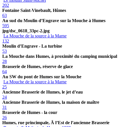
Le moulin Saint-Michel
202
Fontaine Saint-Vinebault, Hûmes
63
Au sud du Moulin d’Engrave sur la Mouche à Humes
595
jpg/dsc_0618_33pc-2.jpg
La Mouche de la source à la Marne
132
Moulin d’Engrave - La turbine
53
La Mouche dans Humes, à proximité du camping municipal
28
Brasserie de Humes, réserve de glace
64
Au SW du pont de Humes sur la Mouche
La Mouche de la source à la Marne
25
Ancienne Brasserie de Humes, le jet d’eau
24
Ancienne Brasserie de Humes, la maison de maître
31
Brasserie de Humes - la cour
26
Humes, rue princimpale, Ã l’Est de l’ancienne Brasserie