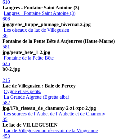
610
Langres - Fontaine Saint Antoine (3)
Langres - Fontaine Saint Antoine (3)
606
jpg/grebe_huppe_plumage_hivernal-2.jpg
Les oiseaux du lac de Villegusien
36
Fontaine de la Peute Bête à Aujeurres (Haute-Marne)
581
jpg/peute_bete_1-2.jpg
Fontaine de la Peûte Bête
625
b0-2.jpg
215
Lac de Villegusien : Baie de Percey
Cygne et ses petits.
La Grande Aigrette (Egretta alba)
582
jpg/17b_risseau_de_chamony-2-z1-xpc-2.jpg
Les sources de l’Aube, de l’Aubette et de Chamony
35
Le lac de VILLEGUSIEN
Lac de Villegusien ou réservoir de la Vingeanne
453