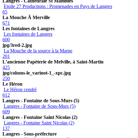
Langres - Cathédrale St Mammès
Etoile 27 Productions : Promenades en Pays de Langres
65
La Mouche Ã Merville
671
Les fontaines de Langres
Les fontaines de Langres
600
jpg/3red-2.jpg
La Mouche de la source à la Marne
201
L’ancienne Papèterie de Melville, à Saint-Martin
425
jpg/cohons-le_varinot-1_-xpc.jpg
250
Le Héron
Le Héron cendré
612
Langres - Fontaine de Sous-Murs (5)
Langres - Fontaine de Sous-Murs (5)
609
Langres - Fontaine Saint Nicolas (2)
Langres - Fontaine Saint Nicolas (2)
137
Langres - Sous-préfecture