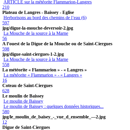
ARTICLE sur la météorite Flammarion-Langres
210
Plateau de Langres - Baissey - Eglise
Herborisons au bord des chemins de l’eau (6)
597
jpg/digue-la-mouche-deversoir-2.jpg
La Mouche de la source à la Marne
56
A l’ouest de la Digue de la Mouche ou de Saint-Ciergues
598
jpg/digue-saint-ciergues-1-2.jpg
La Mouche de la source à la Marne
558
La météorite « Flammarion » - « Langres »
La météorite « Flammarion » - « Langres »
16
Coteau de Saint-Ciergues
628
Le moulin de Baissey
Le moulin de Baissey
Le moulin de Baissey : quelques données historiques...
580
jpg/le_moulin_de_baisey_-_vue_d_ensemble_—2.jpg
12
Digue de Saint-Ciergues