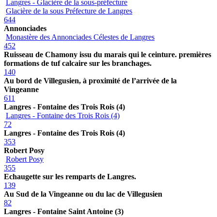
Langres - Glacière de la sous-préfecture
Glacière de la sous Préfecture de Langres
644
Annonciades
Monastère des Annonciades Célestes de Langres
452
Ruisseau de Chamony issu du marais qui le ceinture. premières
formations de tuf calcaire sur les branchages.
140
Au bord de Villegusien, à proximité de l’arrivée de la
Vingeanne
611
Langres - Fontaine des Trois Rois (4)
Langres - Fontaine des Trois Rois (4)
72
Langres - Fontaine des Trois Rois (4)
353
Robert Posy
Robert Posy
355
Echaugette sur les remparts de Langres.
139
Au Sud de la Vingeanne ou du lac de Villegusien
82
Langres - Fontaine Saint Antoine (3)