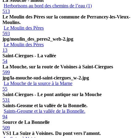
La Mouche - amont
Herborisons au bord des chemins de l’eau (1)
513
Le Moulin des Pères sur la commune de Perrancey-les-Vieux-
Moulins.
Le Moulin des Pères
593
jpg/moulin_des_peres2_web-2.jpg
Le Moulin des Pères
13
Saint-Ciergues - La vallée
54
La Mouche, sur la route de Voisines à Saint-Ciergues
599
jpg/la-mouche-sud-saint-ciergues_w-2.jpg
La Mouche de la source à la Marne
55
Saint-Ciergues - Le pont antique sur la Mouche
531
Saints-Geosme et la vallée de la Bonnelle.
Saints-Geosme et la vallée de la Bonnelle.
94
Source de La Bonnelle
509
VS1 La Suize à Voisines. Du pont vers l’amont.