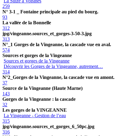
La Suize à Voisines
259
N° 3-1 _ Fontaine principale au pied du bourg.
93
La vallée de la Bonnelle
312
jpg/vingeanne.sources_et_gorges-3-50-3.jpg
313
N°_1 Gorges de la Vingeanne, la cascade vue en aval.
574
Sources et gorges de la Vingeanne
Sources et gorges de la Vingeanne
Découvrir les Gorges de la Vingeanne, autrement…
314
N°2_Gorges de la Vingeanne, la cascade vue en amont.
37
Source de la Vingeanne (Haute Marne)
143
Gorges de la Vingeanne : la cascade
32
Les gorges de la VINGEANNE
La Vingeanne - Gestion de l’eau
315
jpg/vingeanne.sources_et_gorges_6_50pc.jpg
316