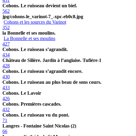
431
Cohons. Le ruisseau devient un bief.
562
jpg/cohons-le_varinot-7_-xpc-eb0c8.jpg
Cohons et les sources du Varinot
352
la Bonnelle et ses moulins.
La Bonnelle et ses moulins
427
Cohons. Le ruisseau s’agrandit.
434
Château de Silière. Jardin à l’anglaise. Tufière-1
428
Cohons. Le ruisseau s’agrandit encore.
430
Cohons. Le ruisseau au plus beau de sons cours.
433
Cohons. Le Lavoir
426
Cohons. Premières cascades.
432
Cohons. Le ruisseau vu du pont.
71
Langres - Fontaine Saint Nicolas (2)
66