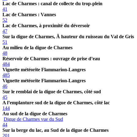
Lac de Charmes : canal de collecte du trop-plein
41
Lac de Charmes : Vannes
52
Lac de Charmes, à proximité du déversoir
47
Sur la digue de Charmes, Ã hauteur du ruisseau du Val de Gris
51
Au milieu de la digue de Charmes
48
Réservoir de Charmes : ouvrage de prise d’eau
484
Vignette météorite Flammarion-Langres
485
Vignette météorite Flammarion-Langres
46
Sur le remblai de la digue de Charmes, côté sud
45
A l’emplanture sud de la digue de Charmes, côté lac
144
Au sud de la digue de Charmes
Digue de Charmes vue du Sud
44
Sur la berge du lac, au Sud de la digue de Charmes
201