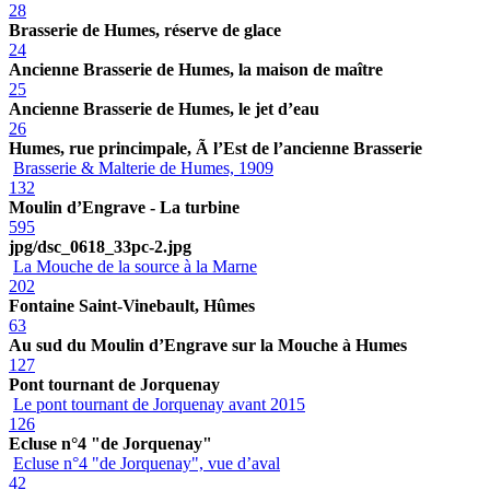
28
Brasserie de Humes, réserve de glace
24
Ancienne Brasserie de Humes, la maison de maître
25
Ancienne Brasserie de Humes, le jet d’eau
26
Humes, rue princimpale, Ã l’Est de l’ancienne Brasserie
Brasserie & Malterie de Humes, 1909
132
Moulin d’Engrave - La turbine
595
jpg/dsc_0618_33pc-2.jpg
La Mouche de la source à la Marne
202
Fontaine Saint-Vinebault, Hûmes
63
Au sud du Moulin d’Engrave sur la Mouche à Humes
127
Pont tournant de Jorquenay
Le pont tournant de Jorquenay avant 2015
126
Ecluse n°4 "de Jorquenay"
Ecluse n°4 "de Jorquenay", vue d’aval
42