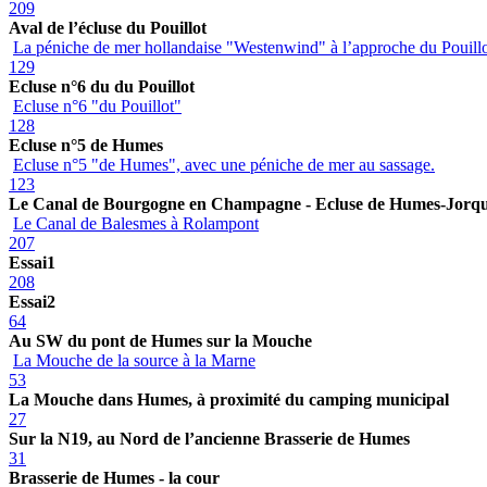
209
Aval de l’écluse du Pouillot
La péniche de mer hollandaise "Westenwind" à l’approche du Pouill
129
Ecluse n°6 du du Pouillot
Ecluse n°6 "du Pouillot"
128
Ecluse n°5 de Humes
Ecluse n°5 "de Humes", avec une péniche de mer au sassage.
123
Le Canal de Bourgogne en Champagne - Ecluse de Humes-Jorq
Le Canal de Balesmes à Rolampont
207
Essai1
208
Essai2
64
Au SW du pont de Humes sur la Mouche
La Mouche de la source à la Marne
53
La Mouche dans Humes, à proximité du camping municipal
27
Sur la N19, au Nord de l’ancienne Brasserie de Humes
31
Brasserie de Humes - la cour