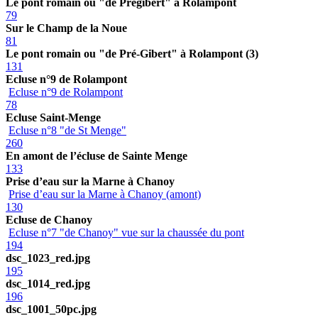
Le pont romain ou "de Prégibert" à Rolampont
79
Sur le Champ de la Noue
81
Le pont romain ou "de Pré-Gibert" à Rolampont (3)
131
Ecluse n°9 de Rolampont
Ecluse n°9 de Rolampont
78
Ecluse Saint-Menge
Ecluse n°8 "de St Menge"
260
En amont de l’écluse de Sainte Menge
133
Prise d’eau sur la Marne à Chanoy
Prise d’eau sur la Marne à Chanoy (amont)
130
Ecluse de Chanoy
Ecluse n°7 "de Chanoy" vue sur la chaussée du pont
194
dsc_1023_red.jpg
195
dsc_1014_red.jpg
196
dsc_1001_50pc.jpg