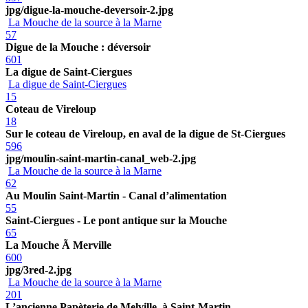
jpg/digue-la-mouche-deversoir-2.jpg
La Mouche de la source à la Marne
57
Digue de la Mouche : déversoir
601
La digue de Saint-Ciergues
La digue de Saint-Ciergues
15
Coteau de Vireloup
18
Sur le coteau de Vireloup, en aval de la digue de St-Ciergues
596
jpg/moulin-saint-martin-canal_web-2.jpg
La Mouche de la source à la Marne
62
Au Moulin Saint-Martin - Canal d’alimentation
55
Saint-Ciergues - Le pont antique sur la Mouche
65
La Mouche Ã Merville
600
jpg/3red-2.jpg
La Mouche de la source à la Marne
201
L’ancienne Papèterie de Melville, à Saint-Martin