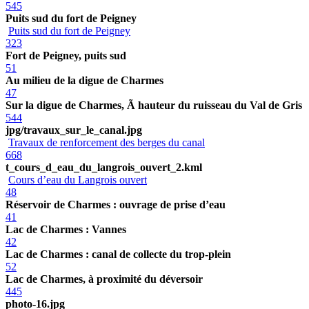
545
Puits sud du fort de Peigney
Puits sud du fort de Peigney
323
Fort de Peigney, puits sud
51
Au milieu de la digue de Charmes
47
Sur la digue de Charmes, Ã hauteur du ruisseau du Val de Gris
544
jpg/travaux_sur_le_canal.jpg
Travaux de renforcement des berges du canal
668
t_cours_d_eau_du_langrois_ouvert_2.kml
Cours d’eau du Langrois ouvert
48
Réservoir de Charmes : ouvrage de prise d’eau
41
Lac de Charmes : Vannes
42
Lac de Charmes : canal de collecte du trop-plein
52
Lac de Charmes, à proximité du déversoir
445
photo-16.jpg