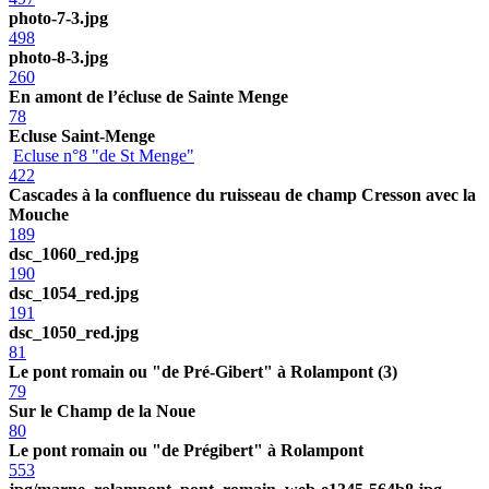
photo-7-3.jpg
498
photo-8-3.jpg
260
En amont de l’écluse de Sainte Menge
78
Ecluse Saint-Menge
Ecluse n°8 "de St Menge"
422
Cascades à la confluence du ruisseau de champ Cresson avec la
Mouche
189
dsc_1060_red.jpg
190
dsc_1054_red.jpg
191
dsc_1050_red.jpg
81
Le pont romain ou "de Pré-Gibert" à Rolampont (3)
79
Sur le Champ de la Noue
80
Le pont romain ou "de Prégibert" à Rolampont
553