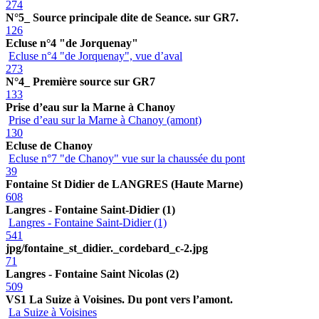
274
N°5_ Source principale dite de Seance. sur GR7.
126
Ecluse n°4 "de Jorquenay"
Ecluse n°4 "de Jorquenay", vue d’aval
273
N°4_ Première source sur GR7
133
Prise d’eau sur la Marne à Chanoy
Prise d’eau sur la Marne à Chanoy (amont)
130
Ecluse de Chanoy
Ecluse n°7 "de Chanoy" vue sur la chaussée du pont
39
Fontaine St Didier de LANGRES (Haute Marne)
608
Langres - Fontaine Saint-Didier (1)
Langres - Fontaine Saint-Didier (1)
541
jpg/fontaine_st_didier._cordebard_c-2.jpg
71
Langres - Fontaine Saint Nicolas (2)
509
VS1 La Suize à Voisines. Du pont vers l’amont.
La Suize à Voisines