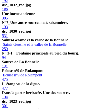
192
dsc_1032_red.jpg
186
Une borne ancienne
305
N°7_Une autre source, mais saisonnière.
193
dsc_1030_red.jpg
531
Saints-Geosme et la vallée de la Bonnelle.
Saints-Geosme et la vallée de la Bonnelle.
259
N° 3-1 _ Fontaine principale au pied du bourg.
94
Source de La Bonnelle
131
Ecluse n°9 de Rolampont
Ecluse n°9 de Rolampont
475
L’ étang vu de la digue.
477
Dans la partie herbacée. Une des sources.
194
dsc_1023_red.jpg
301