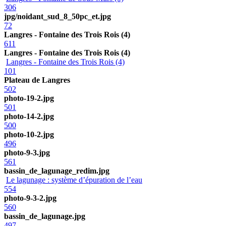
306
jpg/noidant_sud_8_50pc_et.jpg
72
Langres - Fontaine des Trois Rois (4)
611
Langres - Fontaine des Trois Rois (4)
Langres - Fontaine des Trois Rois (4)
101
Plateau de Langres
502
photo-19-2.jpg
501
photo-14-2.jpg
500
photo-10-2.jpg
496
photo-9-3.jpg
561
bassin_de_lagunage_redim.jpg
Le lagunage : système d’épuration de l’eau
554
photo-9-3-2.jpg
560
bassin_de_lagunage.jpg
497