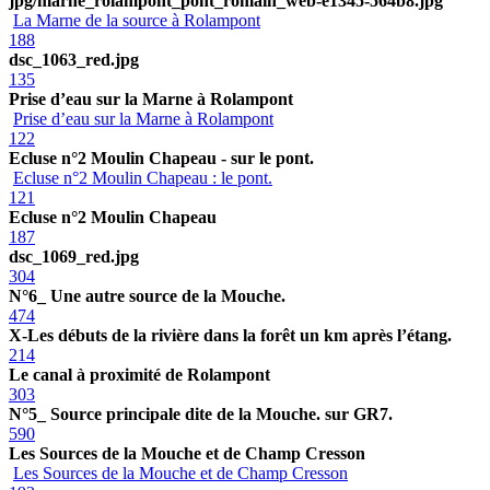
jpg/marne_rolampont_pont_romain_web-e1345-564b8.jpg
La Marne de la source à Rolampont
188
dsc_1063_red.jpg
135
Prise d’eau sur la Marne à Rolampont
Prise d’eau sur la Marne à Rolampont
122
Ecluse n°2 Moulin Chapeau - sur le pont.
Ecluse n°2 Moulin Chapeau : le pont.
121
Ecluse n°2 Moulin Chapeau
187
dsc_1069_red.jpg
304
N°6_ Une autre source de la Mouche.
474
X-Les débuts de la rivière dans la forêt un km après l’étang.
214
Le canal à proximité de Rolampont
303
N°5_ Source principale dite de la Mouche. sur GR7.
590
Les Sources de la Mouche et de Champ Cresson
Les Sources de la Mouche et de Champ Cresson