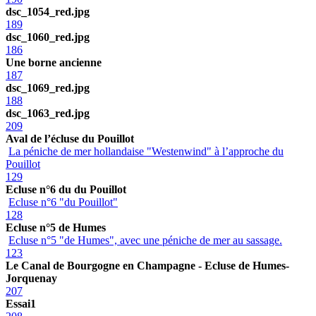
dsc_1054_red.jpg
189
dsc_1060_red.jpg
186
Une borne ancienne
187
dsc_1069_red.jpg
188
dsc_1063_red.jpg
209
Aval de l’écluse du Pouillot
La péniche de mer hollandaise "Westenwind" à l’approche du
Pouillot
129
Ecluse n°6 du du Pouillot
Ecluse n°6 "du Pouillot"
128
Ecluse n°5 de Humes
Ecluse n°5 "de Humes", avec une péniche de mer au sassage.
123
Le Canal de Bourgogne en Champagne - Ecluse de Humes-
Jorquenay
207
Essai1