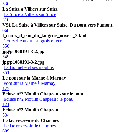
530
La Suize à Villiers sur Suize
La Suize à Villiers sur Suize
510
VS1 La Suize à Villiers sur Suize. Du pont vers l’amont.
668
t_cours_d_eau_du_langrois_ouvert_2.kml
Cours d’eau du Langrois ouvert
550
jpg/p1060191-3-2.jpg
549
jpg/p1060191-3-2.jpg
La Bonnelle et ses moulins
351
Le pont sur la Marne à Marnay
Pont sur la Marne à Marnay
122
Ecluse n°2 Moulin Chapeau - sur le pont.
Ecluse n°2 Moulin Chapeau : le pont.
121
Ecluse n°2 Moulin Chapeau
534
Le lac réservoir de Charmes
Le lac réservoir de Charmes
609