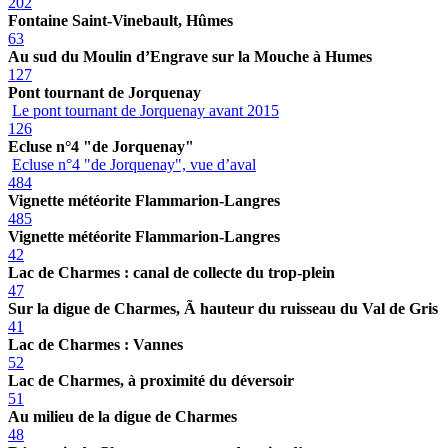
202
Fontaine Saint-Vinebault, Hûmes
63
Au sud du Moulin d’Engrave sur la Mouche à Humes
127
Pont tournant de Jorquenay
Le pont tournant de Jorquenay avant 2015
126
Ecluse n°4 "de Jorquenay"
Ecluse n°4 "de Jorquenay", vue d’aval
484
Vignette météorite Flammarion-Langres
485
Vignette météorite Flammarion-Langres
42
Lac de Charmes : canal de collecte du trop-plein
47
Sur la digue de Charmes, Ã hauteur du ruisseau du Val de Gris
41
Lac de Charmes : Vannes
52
Lac de Charmes, à proximité du déversoir
51
Au milieu de la digue de Charmes
48