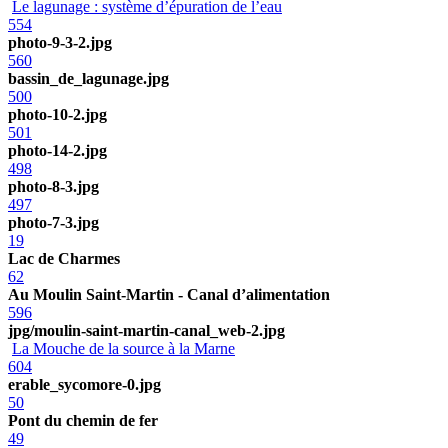
Le lagunage : système d’épuration de l’eau
554
photo-9-3-2.jpg
560
bassin_de_lagunage.jpg
500
photo-10-2.jpg
501
photo-14-2.jpg
498
photo-8-3.jpg
497
photo-7-3.jpg
19
Lac de Charmes
62
Au Moulin Saint-Martin - Canal d’alimentation
596
jpg/moulin-saint-martin-canal_web-2.jpg
La Mouche de la source à la Marne
604
erable_sycomore-0.jpg
50
Pont du chemin de fer
49