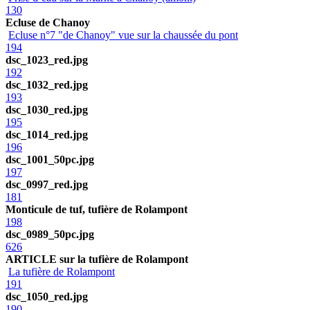
130
Ecluse de Chanoy
Ecluse n°7 "de Chanoy" vue sur la chaussée du pont
194
dsc_1023_red.jpg
192
dsc_1032_red.jpg
193
dsc_1030_red.jpg
195
dsc_1014_red.jpg
196
dsc_1001_50pc.jpg
197
dsc_0997_red.jpg
181
Monticule de tuf, tufière de Rolampont
198
dsc_0989_50pc.jpg
626
ARTICLE sur la tufière de Rolampont
La tufière de Rolampont
191
dsc_1050_red.jpg
190