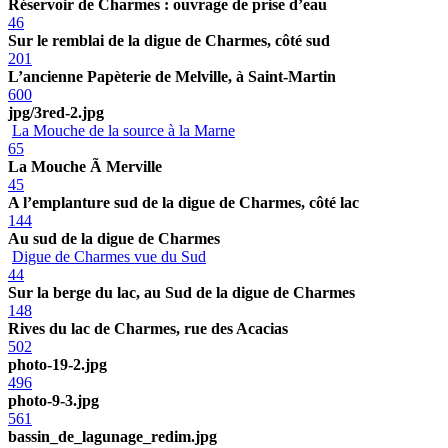
Réservoir de Charmes : ouvrage de prise d’eau
46
Sur le remblai de la digue de Charmes, côté sud
201
L’ancienne Papèterie de Melville, à Saint-Martin
600
jpg/3red-2.jpg
La Mouche de la source à la Marne
65
La Mouche Ã Merville
45
A l’emplanture sud de la digue de Charmes, côté lac
144
Au sud de la digue de Charmes
Digue de Charmes vue du Sud
44
Sur la berge du lac, au Sud de la digue de Charmes
148
Rives du lac de Charmes, rue des Acacias
502
photo-19-2.jpg
496
photo-9-3.jpg
561
bassin_de_lagunage_redim.jpg