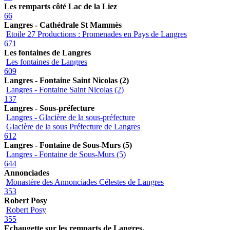
Les remparts côté Lac de la Liez
66
Langres - Cathédrale St Mammès
Etoile 27 Productions : Promenades en Pays de Langres
671
Les fontaines de Langres
Les fontaines de Langres
609
Langres - Fontaine Saint Nicolas (2)
Langres - Fontaine Saint Nicolas (2)
137
Langres - Sous-préfecture
Langres - Glacière de la sous-préfecture
Glacière de la sous Préfecture de Langres
612
Langres - Fontaine de Sous-Murs (5)
Langres - Fontaine de Sous-Murs (5)
644
Annonciades
Monastère des Annonciades Célestes de Langres
353
Robert Posy
Robert Posy
355
Echaugette sur les remparts de Langres.