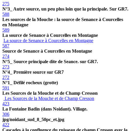
275
N°3_ Autre source, un peu plus loin que la principale. Sur GR7.
588
Les sources de la Mouche : la source de Senance à Courcelles
en Montagne
589
La source de Senance à Courcelles en Montagne
La source de Senance à Courcelles en Montagne
587
Source de Senance à Courcelles en Montagne
274
N°5_ Source principale dite de Seance. sur GR7.
273
N°4_ Première source sur GR7
272
N°1_ Défilé rocheux (grotte)
591
Les Sources de la Mouche et de Champ Cresson
Les Sources de la Mouche et de Champ Cresson
423
La Fontaine Badin (dans Noidant). Village.
306
jpg/noidant_sud_8_50pc_et.jpg
422
Cascades à la confluence du ruisseau de champ Cresson avec la