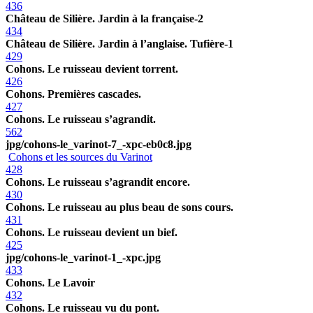
436
Château de Silière. Jardin à la française-2
434
Château de Silière. Jardin à l’anglaise. Tufière-1
429
Cohons. Le ruisseau devient torrent.
426
Cohons. Premières cascades.
427
Cohons. Le ruisseau s’agrandit.
562
jpg/cohons-le_varinot-7_-xpc-eb0c8.jpg
Cohons et les sources du Varinot
428
Cohons. Le ruisseau s’agrandit encore.
430
Cohons. Le ruisseau au plus beau de sons cours.
431
Cohons. Le ruisseau devient un bief.
425
jpg/cohons-le_varinot-1_-xpc.jpg
433
Cohons. Le Lavoir
432
Cohons. Le ruisseau vu du pont.