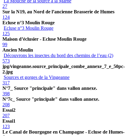
La Mouche de la source à la Marne
27
Sur la N19, au Nord de l’ancienne Brasserie de Humes
124
Ecluse n°3 Moulin Rouge
Ecluse n°3 Moulin Rouge
125
Maison d’éclusier - Ecluse Moulin Rouge
99
Ancien Moulin
Découvrons les insectes du bord des chemins de l’eau (2)
573
jpg/vingeanne.source_principale_combe_annexe_7_e_50pc-
2.jpg
Sources et gorges de la Vingeanne
317
N°7_ Source "principale" dans vallon annexe.
398
N°7c_ Source "principale" dans vallon annexe.
208
Essai2
207
Essai1
123
Le Canal de Bourgogne en Champagne - Ecluse de Humes-