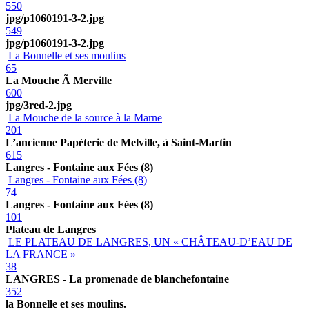
550
jpg/p1060191-3-2.jpg
549
jpg/p1060191-3-2.jpg
La Bonnelle et ses moulins
65
La Mouche Ã Merville
600
jpg/3red-2.jpg
La Mouche de la source à la Marne
201
L’ancienne Papèterie de Melville, à Saint-Martin
615
Langres - Fontaine aux Fées (8)
Langres - Fontaine aux Fées (8)
74
Langres - Fontaine aux Fées (8)
101
Plateau de Langres
LE PLATEAU DE LANGRES, UN « CHÂTEAU-D’EAU DE
LA FRANCE »
38
LANGRES - La promenade de blanchefontaine
352
la Bonnelle et ses moulins.