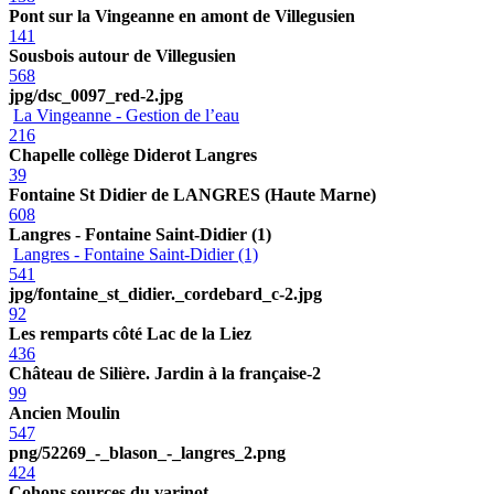
Pont sur la Vingeanne en amont de Villegusien
141
Sousbois autour de Villegusien
568
jpg/dsc_0097_red-2.jpg
La Vingeanne - Gestion de l’eau
216
Chapelle collège Diderot Langres
39
Fontaine St Didier de LANGRES (Haute Marne)
608
Langres - Fontaine Saint-Didier (1)
Langres - Fontaine Saint-Didier (1)
541
jpg/fontaine_st_didier._cordebard_c-2.jpg
92
Les remparts côté Lac de la Liez
436
Château de Silière. Jardin à la française-2
99
Ancien Moulin
547
png/52269_-_blason_-_langres_2.png
424
Cohons sources du varinot