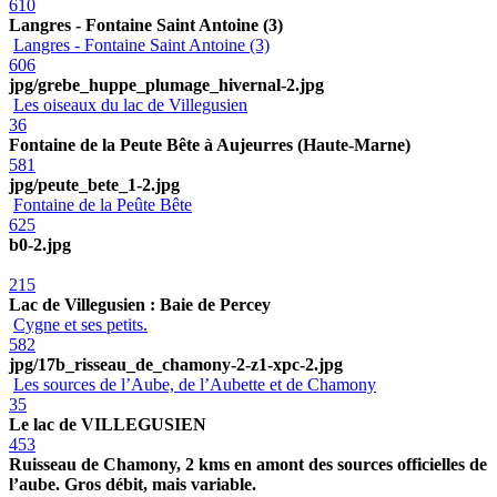
610
Langres - Fontaine Saint Antoine (3)
Langres - Fontaine Saint Antoine (3)
606
jpg/grebe_huppe_plumage_hivernal-2.jpg
Les oiseaux du lac de Villegusien
36
Fontaine de la Peute Bête à Aujeurres (Haute-Marne)
581
jpg/peute_bete_1-2.jpg
Fontaine de la Peûte Bête
625
b0-2.jpg
215
Lac de Villegusien : Baie de Percey
Cygne et ses petits.
582
jpg/17b_risseau_de_chamony-2-z1-xpc-2.jpg
Les sources de l’Aube, de l’Aubette et de Chamony
35
Le lac de VILLEGUSIEN
453
Ruisseau de Chamony, 2 kms en amont des sources officielles de
l’aube. Gros débit, mais variable.