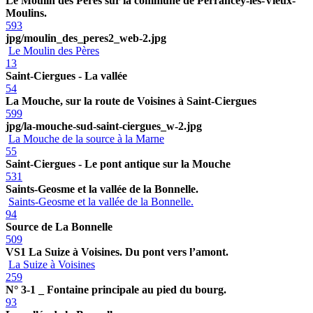
Le Moulin des Pères sur la commune de Perrancey-les-Vieux-
Moulins.
593
jpg/moulin_des_peres2_web-2.jpg
Le Moulin des Pères
13
Saint-Ciergues - La vallée
54
La Mouche, sur la route de Voisines à Saint-Ciergues
599
jpg/la-mouche-sud-saint-ciergues_w-2.jpg
La Mouche de la source à la Marne
55
Saint-Ciergues - Le pont antique sur la Mouche
531
Saints-Geosme et la vallée de la Bonnelle.
Saints-Geosme et la vallée de la Bonnelle.
94
Source de La Bonnelle
509
VS1 La Suize à Voisines. Du pont vers l’amont.
La Suize à Voisines
259
N° 3-1 _ Fontaine principale au pied du bourg.
93