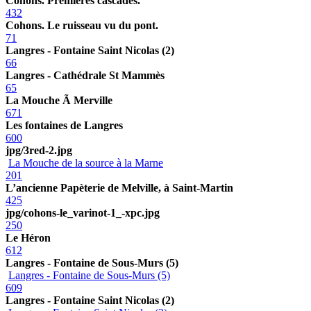
Cohons. Premières cascades.
432
Cohons. Le ruisseau vu du pont.
71
Langres - Fontaine Saint Nicolas (2)
66
Langres - Cathédrale St Mammès
65
La Mouche Ã Merville
671
Les fontaines de Langres
600
jpg/3red-2.jpg
La Mouche de la source à la Marne
201
L’ancienne Papèterie de Melville, à Saint-Martin
425
jpg/cohons-le_varinot-1_-xpc.jpg
250
Le Héron
612
Langres - Fontaine de Sous-Murs (5)
Langres - Fontaine de Sous-Murs (5)
609
Langres - Fontaine Saint Nicolas (2)