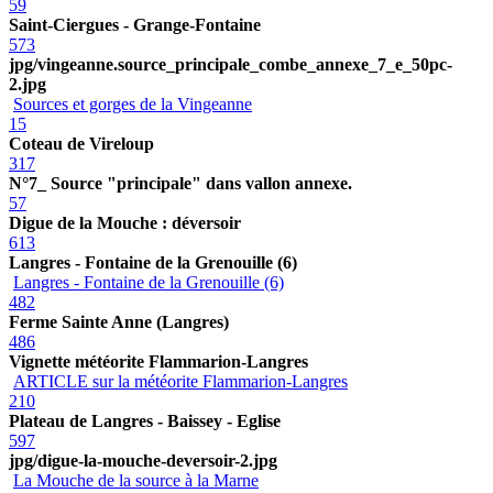
59
Saint-Ciergues - Grange-Fontaine
573
jpg/vingeanne.source_principale_combe_annexe_7_e_50pc-
2.jpg
Sources et gorges de la Vingeanne
15
Coteau de Vireloup
317
N°7_ Source "principale" dans vallon annexe.
57
Digue de la Mouche : déversoir
613
Langres - Fontaine de la Grenouille (6)
Langres - Fontaine de la Grenouille (6)
482
Ferme Sainte Anne (Langres)
486
Vignette météorite Flammarion-Langres
ARTICLE sur la météorite Flammarion-Langres
210
Plateau de Langres - Baissey - Eglise
597
jpg/digue-la-mouche-deversoir-2.jpg
La Mouche de la source à la Marne