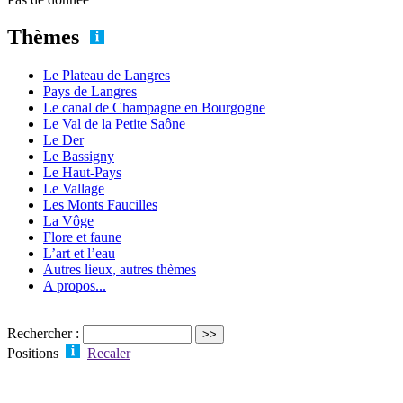
Thèmes
Le Plateau de Langres
Pays de Langres
Le canal de Champagne en Bourgogne
Le Val de la Petite Saône
Le Der
Le Bassigny
Le Haut-Pays
Le Vallage
Les Monts Faucilles
La Vôge
Flore et faune
L’art et l’eau
Autres lieux, autres thèmes
A propos...
Rechercher :
Positions
Recaler