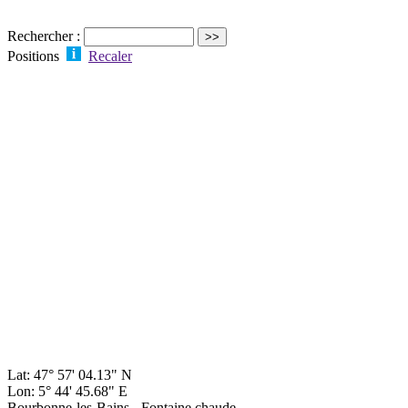
Rechercher :
Positions
Recaler
Lat: 47° 57' 04.13" N
Lon: 5° 44' 45.68" E
Bourbonne-les-Bains - Fontaine chaude