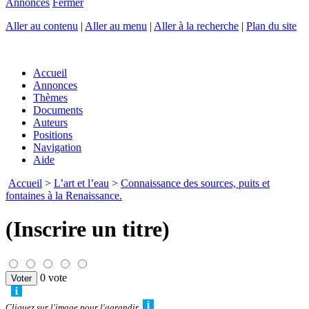
Annonces
Fermer
Aller au contenu
|
Aller au menu
|
Aller à la recherche
|
Plan du site
Accueil
Annonces
Thèmes
Documents
Auteurs
Positions
Navigation
Aide
Accueil
>
L’art et l’eau
>
Connaissance des sources, puits et
fontaines à la Renaissance.
(Inscrire un titre)
0 vote
Cliquez sur l'image pour l'agrandir