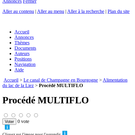
Annonces
Fermer
Aller au contenu
|
Aller au menu
|
Aller à la recherche
|
Plan du site
Accueil
Annonces
Thèmes
Documents
Auteurs
Positions
Navigation
Aide
Accueil
>
Le canal de Champagne en Bourgogne
>
Alimentation
du lac de la Liez
>
Procédé MULTIFLO
Procédé MULTIFLO
0 vote
Cliquez sur l'image pour l'agrandir