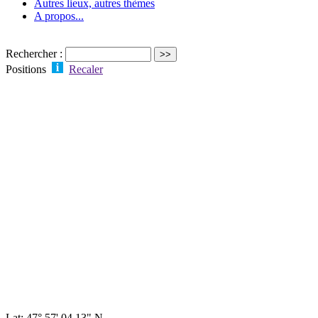
Autres lieux, autres thèmes
A propos...
Rechercher :
Positions
Recaler
Lat: 47° 57' 04.13" N