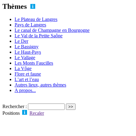
Thèmes
Le Plateau de Langres
Pays de Langres
Le canal de Champagne en Bourgogne
Le Val de la Petite Saône
Le Der
Le Bassigny
Le Haut-Pays
Le Vallage
Les Monts Faucilles
La Vôge
Flore et faune
L’art et l’eau
Autres lieux, autres thèmes
A propos...
Rechercher :
Positions
Recaler