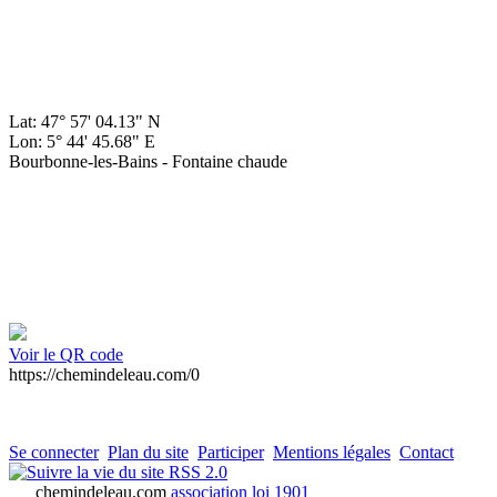
Lat: 47° 57' 04.13" N
Lon: 5° 44' 45.68" E
Bourbonne-les-Bains - Fontaine chaude
Voir le QR code
https://chemindeleau.com/0
Se connecter
Plan du site
Participer
Mentions légales
Contact
RSS 2.0
chemindeleau.com
association loi 1901