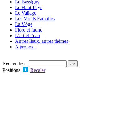
Le Bassigny
Le Haut-Pays
Le Vallage
Les Monts Faucilles
La Vôge
Flore et faune
L’art et l’eau
Autres lieux, autres thèmes
A propos...
Rechercher :
Positions
Recaler