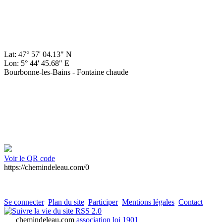
Lat: 47° 57' 04.13" N
Lon: 5° 44' 45.68" E
Bourbonne-les-Bains - Fontaine chaude
Voir le QR code
https://chemindeleau.com/0
Se connecter
Plan du site
Participer
Mentions légales
Contact
RSS 2.0
chemindeleau.com
association loi 1901