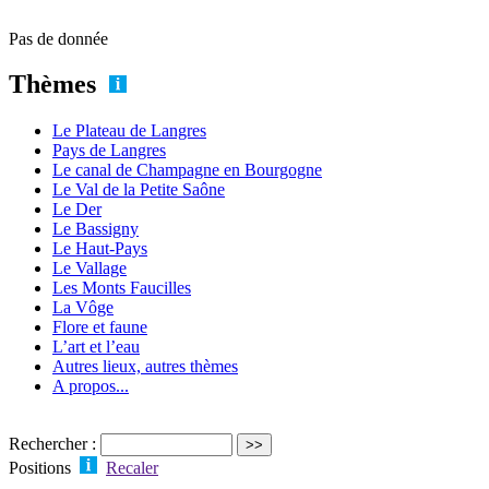
Pas de donnée
Thèmes
Le Plateau de Langres
Pays de Langres
Le canal de Champagne en Bourgogne
Le Val de la Petite Saône
Le Der
Le Bassigny
Le Haut-Pays
Le Vallage
Les Monts Faucilles
La Vôge
Flore et faune
L’art et l’eau
Autres lieux, autres thèmes
A propos...
Rechercher :
Positions
Recaler