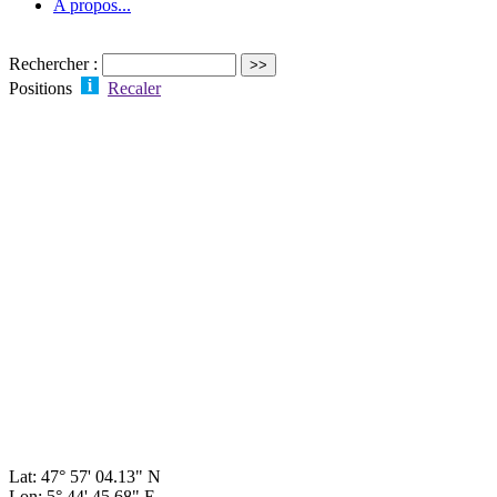
A propos...
Rechercher :
Positions
Recaler
Lat: 47° 57' 04.13" N
Lon: 5° 44' 45.68" E