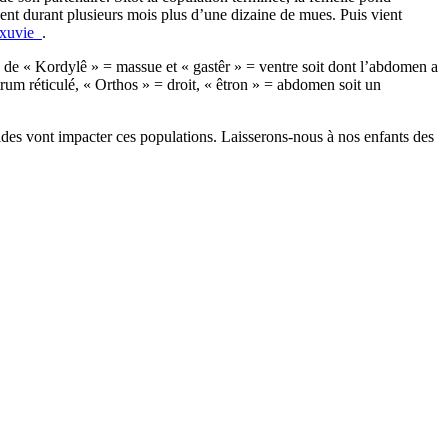
sent durant plusieurs mois plus d’une dizaine de mues. Puis vient
xuvie
.
» de « Kordylê » = massue et « gastêr » = ventre soit dont l’abdomen a
um réticulé, « Orthos » = droit, « êtron » = abdomen soit un
cides vont impacter ces populations. Laisserons-nous à nos enfants des