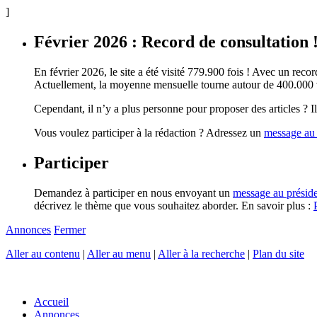
]
Février 2026 : Record de consultation 
En février 2026, le site a été visité 779.900 fois ! Avec un record
Actuellement, la moyenne mensuelle tourne autour de 400.000 vi
Cependant, il n’y a plus personne pour proposer des articles ? Il 
Vous voulez participer à la rédaction ? Adressez un
message au 
Participer
Demandez à participer en nous envoyant un
message au présid
décrivez le thème que vous souhaitez aborder. En savoir plus :
Annonces
Fermer
Aller au contenu
|
Aller au menu
|
Aller à la recherche
|
Plan du site
Accueil
Annonces