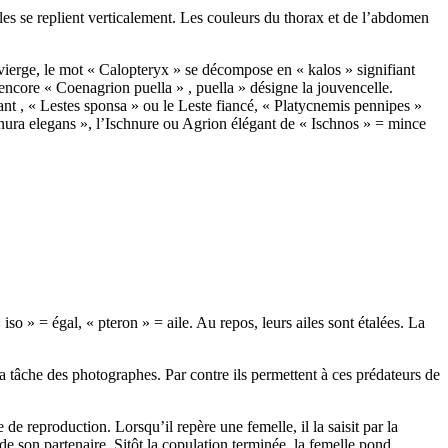
lles se replient verticalement. Les couleurs du thorax et de l’abdomen
vierge, le mot « Calopteryx » se décompose en « kalos » signifiant
 encore « Coenagrion puella » , puella » désigne la jouvencelle.
ant , « Lestes sponsa » ou le Leste fiancé, « Platycnemis pennipes »
schnura elegans », l’Ischnure ou Agrion élégant de « Ischnos » = mince
so » = égal, « pteron » = aile. Au repos, leurs ailes sont étalées. La
a tâche des photographes. Par contre ils permettent à ces prédateurs de
de reproduction. Lorsqu’il repère une femelle, il la saisit par la
 son partenaire. Sitôt la copulation terminée, la femelle pond