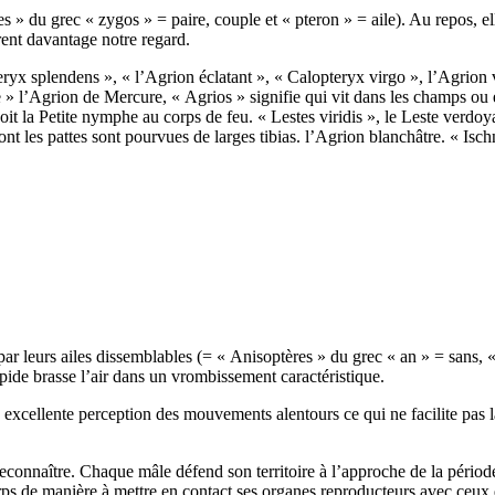
s » du grec « zygos » = paire, couple et « pteron » = aile). Au repos, e
rent davantage notre regard.
yx splendens », « l’Agrion éclatant », « Calopteryx virgo », l’Agrion 
le » l’Agrion de Mercure, « Agrios » signifie qui vit dans les champs ou
t la Petite nymphe au corps de feu. « Lestes viridis », le Leste verdoy
t dont les pattes sont pourvues de larges tibias. l’Agrion blanchâtre. « I
ar leurs ailes dissemblables (= « Anisoptères » du grec « an » = sans, « i
rapide brasse l’air dans un vrombissement caractéristique.
 excellente perception des mouvements alentours ce qui ne facilite pas l
econnaître. Chaque mâle défend son territoire à l’approche de la période 
s de manière à mettre en contact ses organes reproducteurs avec ceux de