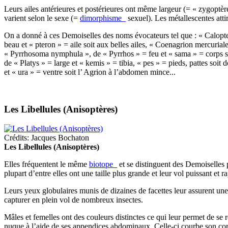
Leurs ailes antérieures et postérieures ont même largeur (= « zygoptère
varient selon le sexe (=
dimorphisme
sexuel). Les métallescentes atti
On a donné à ces Demoiselles des noms évocateurs tel que : « Calopter
beau et « pteron » = aile soit aux belles ailes, « Coenagrion mercuria
« Pyrrhosoma nymphula », de « Pyrrhos » = feu et « sama » = corps soi
de « Platys » = large et « kemis » = tibia, « pes » = pieds, pattes soi
et « ura » = ventre soit l’ Agrion à l’abdomen mince...
Les Libellules (Anisoptères)
Crédits: Jacques Bochaton
Les Libellules (Anisoptères)
Elles fréquentent le même
biotope
et se distinguent des Demoiselles p
plupart d’entre elles ont une taille plus grande et leur vol puissant et 
Leurs yeux globulaires munis de dizaines de facettes leur assurent une
capturer en plein vol de nombreux insectes.
Mâles et femelles ont des couleurs distinctes ce qui leur permet de se r
nuque à l’aide de ses appendices abdominaux. Celle-ci courbe son corp