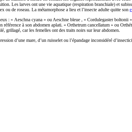
ion. Les larves ont une vie aquatique (respiration branchiale) et subis
arex ou de roseau. La métamorphose a lieu et l’insecte adulte quitte son
e
mieux : « Aeschna cyana » ou Aeschne bleue , « Cordulegaster boltonii 
en référence à son abdomen aplati. « Orthetrum cancellatum » ou Orthétr
é, grillagé, car les femelles ont des traits noirs sur leur abdomen.
ppression d’une mare, d’un ruisselet ou l’épandage inconsidéré d’insecti